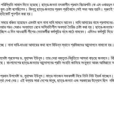
র ক্যু পরিস্থিতি সামাল দিতে হয়েছে। ছাত্র-জনতা তৎকালীন প্রধান বিচারপতি কে এম ওবায়দ
টাকে ক্যু চেষ্টা বলেছিলেন। কিন্তু ছাত্র-জনতার প্রবল প্রতিবাদে সেই সভা আর হয়নি। দ
হাইকোর্ট পুনর্গঠন করা হয়।
সময়ে বঞ্চিত হয়েছেন এমনটা বলে নানা দাবি সামনে আনেন। দাবি আদায়ের নামে প্রশাসনের কেন
য়ার পরও ঘেরাও অব্যাহত রেখে অস্থিতিশীল অবস্থা তৈরির চেষ্টা করা হয়। ছাত্র-জনতার প
ল এ দিন আওয়ামী লীগের নেতাকর্মীরা কর্মসূচির নামে মাঠে নামবেন। এদিনও কর্মসূচি দিয
 হচ্ছে। নানা দাবি-দাওয়া আদায়ের কথা বলে বিভিন্ন স্থানে শ্রমিকদের আন্দোলনে নামানো হয়
দেষ্টা প্রফেসর ড. মুহাম্মদ ইউনূস। তার দেয়া বক্তৃতা-বিবৃতিতে আস্থা বাড়ছে জনমনে। ব
ছে। বাংলাদেশের ছাত্র-জনতার আন্দোলনের প্রতি সংহতি জানিয়ে সংযুক্ত আরব আমিরাতে আ
 প্রধান উপদেষ্টা ড. মুহাম্মদ ইউনূস। মাত্র সাতজন সফরসঙ্গী নিয়ে তিনি নিউ ইয়র্ক য
বন্যা দেখা দেয়। এই বন্যায় সারা দেশের মানুষ, ছাত্র-জনতা এবং সরকারের উদ্যোগ ছিল নজির