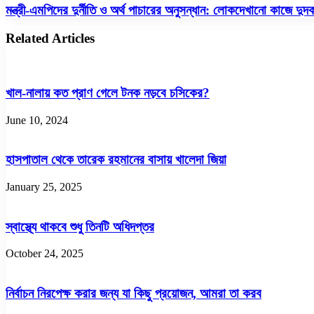
বক্তব্য
মন্ত্রী-
মন্ত্রী-এমপিদের দুর্নীতি ও অর্থ পাচারের অনুসন্ধান: লোকদেখানো কাজে দুদ
ভালোভাবে
এমপিদের
নেয়নি
দুর্নীতি
Related Articles
দিল্লি :
ও
হিন্দুস্তান
অর্থ
টাইমসের
পাচারের
প্রতিবেদন
অনুসন্ধান:
খাল-নালায় কত প্রাণ গেলে টনক নড়বে চসিকের?
লোকদেখানো
কাজে
June 10, 2024
দুদক
হাসপাতাল থেকে তারেক রহমানের বাসায় খালেদা জিয়া
January 25, 2025
স্বাস্থ্যে থাকবে শুধু তিনটি অধিদপ্তর
October 24, 2025
নির্বাচন নিরপেক্ষ করার জন্য যা কিছু প্রয়োজন, আমরা তা করব