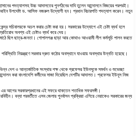
ুল হাসানের পদত্যাগসহ উচ্চ আদালতের পুনর্গঠনের দাবি তুলেন আন্দোলনে বিজয়ের পরপরই।
্রুতই আইন উপদেষ্টা ড. আসিফ নজরুল উদ্যোগী হন। প্রধান বিচারপতি পদত্যাগ করেন। নতুন
্দ্র সচিবালয়কে অচল করার চেষ্টা করা হয়। সরকারের উদ্যোগে এই চেষ্টা ব্যর্থ হলে
্রতিরোধ অবশ্য এই চেষ্টাও ব্যর্থ করে দেয়।
়ে মাঠে ছিল ছাত্র-জনতা। গোপালগঞ্জ ছাড়া আর কোথাও আওয়ামী লীগ কর্মসূচি পালন করতে
। পরিস্থিতি নিয়ন্ত্রণে সরকার দ্রুত কঠোর অবস্থানে যাওয়ায় অবস্থার উন্নতি হয়েছে।
িভিন্ন দেশ ও আন্তর্জাতিক সংস্থার পক্ষ থেকে প্রফেসর ইউনসূকে সমর্থন ও শুভেচ্ছা
ন্দোলন করা বাংলাদেশি কর্মীদের সাজা দিয়েছিল দেশটির আদালত। প্রফেসর ইউনূস নিজ
াচ্ছেন। এর আগের সরকারপ্রধানের এই সফরে থাকতেন শতাধিক সফরসঙ্গী।
বিহীন। বন্যা পরবর্তীতে এসব জেলায় পুনর্বাসন প্রক্রিয়া এগিয়ে নেয়াকেও সরকারের জন্য