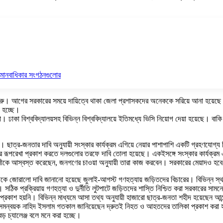
ি মানবাধিকার সংগঠনগুলোর
া শুরু। আগের সরকারের সময়ে দায়িত্বে থাকা জেলা প্রশাসকদের অনেককে সরিয়ে আনা হয়েছ
রা হচ্ছে।
। ঢাকা বিশ্ববিদ্যালয়সহ বিভিন্ন বিশ্ববিদ্যালয়ে ইতিমধ্যে ভিসি নিয়োগ দেয়া হয়েছে। বাকি 
াজ। ছাত্র-জনতার দাবি অনুযায়ী সংস্কার কার্যক্রম এগিয়ে নেয়ার পাশাপাশি একটি গ্রহণযো
পরেখা প্রকাশ করতে দলগুলোর তরফে দাবি তোলা হয়েছে। একইসঙ্গে সংস্কার কার্যক্রম এগিয়
দেশবাসীকে আস্বস্ত করেছেন, জনগণের চাওয়া অনুযায়ী তারা কাজ করবেন। সরকারের মেয়াদও 
থেকে জোরালো দাবি জানানো হয়েছে জুলাই-আগস্ট গণহত্যায় জড়িতদের বিচারের। বিভিন্ন স্থানে 
ে। সঠিক প্রক্রিয়ায় গণহত্যা ও দুর্নীতি লুটপাটে জড়িতদের শাস্তি নিশ্চিত করা সরকারের সাম
া প্রকাশ হয়নি। বিভিন্ন মাধ্যমে আসা তথ্য অনুযায়ী হাজারো ছাত্র-জনতা শহীদ হয়েছে
মন্বয়ক নাহিদ ইসলাম গতকাল জানিয়েছেন দ্রুতই নিহত ও আহতদের তালিকা প্রকাশ করা হবে। আ
় চ্যালেঞ্জ বলে মনে করা হচ্ছে।