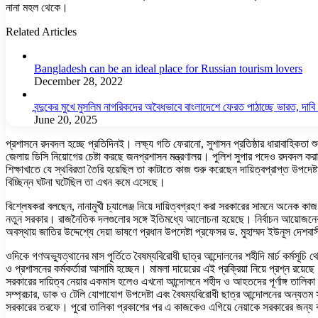
নানা মহল থেকে।
Related Articles
Bangladesh can be an ideal place for Russian tourism lovers
December 28, 2022
বন্দুকের মুখে মুসলিম নাগরিকদের অবৈধভাবে বাংলাদেশে ফেরত পাঠাচ্ছে ভারত, দাব
June 20, 2025
প্রশাসনে রদবদল হচ্ছে প্রতিদিনই। লক্ষ্য গতি ফেরানো, সুশাসন প্রতিষ্ঠার ধারাবাহিকত
জেলায় ডিসি নিয়োগের চেষ্টা করছে জনপ্রশাসন মন্ত্রণালয়। পুলিশ সুপার পদেও রদবদল ক
শিক্ষাখাতে যে স্থবিরতা তৈরি হয়েছিল তা কাটাতে কাজ শুরু করেছেন দায়িত্বপ্রাপ্ত উপদেষ্টা
বিচ্ছিন্ন ঘটনা ঘটেছিল তা এখন কমে এসেছে।
বিশ্লেষকরা বলছেন, নানামুখী চ্যালেঞ্জ নিয়ে দায়িত্বগ্রহণ করা সরকারের সামনে অনেক ক
নতুন সরকার। রাজনৈতিক দলগুলোর সঙ্গে ইতিমধ্যে আলোচনা হয়েছে। নির্বাচন আয়োজনের রূ
অবস্থায় জাতির উদ্দেশ্যে দেয়া ভাষণে প্রধান উপদেষ্টা প্রফেসর ড. মুহাম্মদ ইউনূস 
ওদিকে গণঅভ্যুত্থানের মাস পূর্তিতে বৈষম্যবিরোধী ছাত্র আন্দোলনের শহীদি মার্চ কর্মসূচি 
ও প্রশাসনের কর্মকর্তারা আসামি হচ্ছেন। মামলা দায়েরের এই প্রক্রিয়া নিয়ে প্রশ্ন রয়েছ
সরকারের দায়িত্ব নেয়ার একমাস হলেও এখনো আন্দোলনে শহীদ ও আহতদের পূর্ণাঙ্গ তালিক
সম্প্রচার, ডাক ও টেলি যোগাযোগ উপদেষ্টা এবং বৈষম্যবিরোধী ছাত্র আন্দোলনের অন্যতম স
সরকারের তরফে। পুরো তালিকা প্রকাশের পর এ কাজকেও এগিয়ে নেয়াকে সরকারের জন্য বড