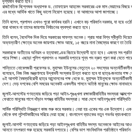
দৃশ্যমান করতে হবে।
রাজনৈতিক বিশ্লেষক অধ্যাপক ড. তোফায়েল আহমেদ সরকারের এক মাস মেয়াদের বিষয়ে 
এর মধ্যে আর্থিক খাতে কিছু ভালো নিয়োগ হয়েছে। যা আমাদের আশা জাগাচ্ছে।
তিনি বলেন, প্রশাসন এখনও পুরো কার্যকর হয়নি। এখানে বড় পরিবর্তন দরকার, যা হয়ে 
যারা থাকবে না তাদের জায়গায় নির্বাচনের ব্যবস্থা করতে হবে।
তিনি বলেন, বৈদেশিক দিক দিয়ে সরকারের সাফল্য অনেক। প্রায় সারা বিশ্ব স্বীকৃতি দি
অভ্যন্তরীণ ক্ষেত্রে অনেক জায়গায় ক্ষোভ আছে, ১৫ বছরে নানা বৈষম্যের কারণে তা তৈ
সরকারকে অতীতের অনিয়ম ও হত্যাকাণ্ডের বিচারে উদ্যোগী হতে হবে। এজন্য সব প্রতিষ্ঠ
পারে শিক্ষা। এছাড়া পুলিশ প্রসাশন ও সরকারি দপ্তরে শূন্য পদ দ্রুত পূরণ করা যেতে পা
শান্তিতে নোবেলজয়ী প্রফেসর ড. মুহাম্মদ ইউনূসের নেতৃত্বে ২০ সদস্যের অন্তর্বর্তীকালীন
বলেছেন, নিজ নিজ মন্ত্রণালয়ে উদ্বাবনী সংস্কার চিন্তা করতে হবে যা ছাত্র-জনতার পক্ষ
৬ই আগস্ট বৈষম্যবিরোধী ছাত্র আন্দোলনের পক্ষ থেকে ড. মুহাম্মদ ইউনূসকে অন্তর্বর্তীকাল
দেশ। দেড় দশকের বেশি সময়ের অনেকটা একদলীয় শাসনে অতিষ্ঠ মানুষের ক্ষোভ নানাভাবে 
জুলাই-আগস্টের গণহত্যায় জড়িয়ে পড়া আইন-শৃঙঙ্খলা রক্ষাকারীবাহিনীর সদস্যরা আত্ম
ফেরাতে মানুষের পাশে দাঁড়ান সশস্ত্র বাহিনীর সদস্যরা। সারা দেশে আইনশৃঙ্খলা পরিস্থি
সার্বিক পরিস্থিতি নিয়ন্ত্রণে কাজ শুরু করে সরকার। নেয়া হয় একের পর এক উদ্যোগ। এক 
জেঁকে বসা লুটপাটকারীদের সরিয়ে দেয়া হচ্ছে। বাংলাদেশ ব্যাংকের নতুন গভর্নর ব্যাংকখ
জুলাই-আগস্ট গণহত্যায় জড়িয়ে পড়া আইনশৃঙ্খলা বাহিনীর সদস্য অনেককে আইনের আওত
আনতে তৎপরতা শুরু হয়েছে সরকারি দপ্তরে। বেশির ভাগ সাংবিধানিক প্রতিষ্ঠানে পরিবর্তন 