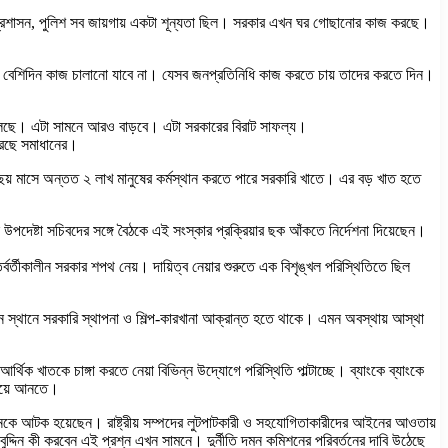
্রশাসন, পুলিশ সব জায়গায় একটা শূন্যতা ছিল। সরকার এখন ঘর গোছানোর কাজ করছে।
য়ে বেশিদিন কাজ চালানো যাবে না। যেসব জনপ্রতিনিধি কাজ করতে চায় তাদের করতে দিন।
কথা বলছে। এটা সামনে আরও বাড়বে। এটা সরকারের বিরাট সাফল্য।
 করছে সমাধানের।
য় মাসে অন্তত ২ লাখ মানুষের কর্মস্থান করতে পারে সরকারি খাতে। এর বড় খাত হতে
 উপদেষ্টা সচিবদের সঙ্গে বৈঠকে এই সংস্কার প্রক্রিয়ার ছক আঁকতে নির্দেশনা দিয়েছেন।
্বর্তীকালীন সরকার শপথ নেয়। দায়িত্ব নেয়ার শুরুতে এক বিশৃঙ্খল পরিস্থিতিতে ছিল
ন স্থানে সরকারি স্থাপনা ও শিল্প-কারখানা আক্রান্ত হতে থাকে। এমন অবস্থায় আস্থা
িক খাতকে চাঙ্গা করতে নেয়া বিভিন্ন উদ্যোগে পরিস্থিতি পাল্টাচ্ছে। ব্যাংকে ব্যাংকে
িরিয়ে আনতে।
েকে আটক হয়েছেন। রাষ্ট্রীয় সম্পদের লুটপাটকারী ও সহযোগিতাকারীদের আইনের আওতায়
ুদ্দিন কী করবেন এই প্রশ্ন এখন সামনে। দুর্নীতি দমন কমিশনের পরিবর্তনের দাবি উঠেছে