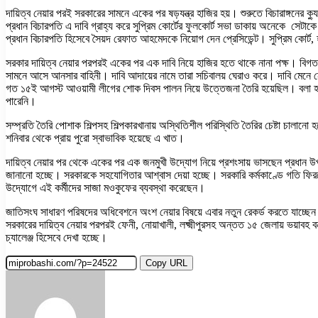
দায়িত্ব নেয়ার পরই সরকারের সামনে একের পর ষড়যন্ত্র হাজির হয়। শুরুতে বিচারাঙ্গনে
প্রধান বিচারপতি এ দাবি গ্রাহ্য করে সুপ্রিম কোর্টের ফুলকোর্ট সভা ডাকায় অনেকে সে
প্রধান বিচারপতি হিসেবে সৈয়দ রেফাত আহমেদকে নিয়োগ দেন প্রেসিডেন্ট। সুপ্রিম কোর্ট, 
সরকার দায়িত্ব নেয়ার পরপরই একের পর এক দাবি নিয়ে হাজির হতে থাকে নানা পক্ষ। বিগত 
সামনে আসে আনসার বাহিনী। দাবি আদায়ের নামে তারা সচিবালয় ঘেরাও করে। দাবি মেনে নে
গত ১৫ই আগস্ট আওয়ামী লীগের শোক দিবস পালন নিয়ে উত্তেজনা তৈরি হয়েছিল। বলা হচ্ছি
পারেনি।
সম্প্রতি তৈরি পোশাক শিল্পসহ শিল্পকারখানায় অস্থিতিশীল পরিস্থিতি তৈরির চেষ্টা চালানো
শনিবার থেকে প্রায় পুরো স্বাভাবিক হয়েছে এ খাত।
দায়িত্ব নেয়ার পর থেকে একের পর এক জনমুখী উদ্যোগ নিয়ে প্রশংসায় ভাসছেন প্রধান উপ
জানানো হচ্ছে। সরকারকে সহযোগিতার আশ্বাস দেয়া হচ্ছে। সরকারি কর্মকাণ্ডে গতি ফির
উদ্যোগে এই কর্মীদের সাজা মওকুফের ব্যবস্থা করেছেন।
জাতিসংঘ সাধারণ পরিষদের অধিবেশনে অংশ নেয়ার বিষয়ে এবার নতুন রেকর্ড করতে যাচ্ছেন
সরকারের দায়িত্ব নেয়ার পরপরই ফেনী, নোয়াখালী, লক্ষ্মীপুরসহ অন্তত ১৫ জেলায় ভয়াবহ 
চ্যালেঞ্জ হিসেবে দেখা হচ্ছে।
Copy URL