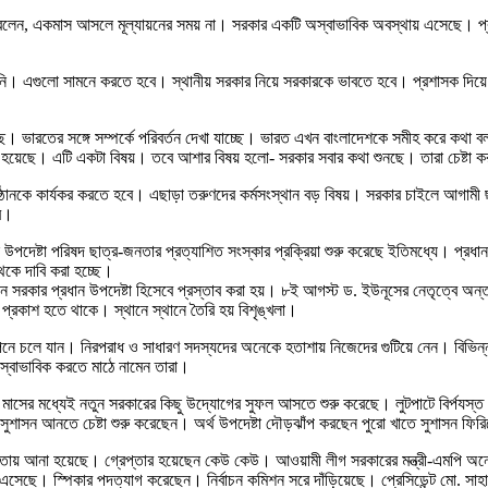
বলেন, একমাস আসলে মূল্যায়নের সময় না। সরকার একটি অস্বাভাবিক অবস্থায় এসেছে। প
ওঠেনি। এগুলো সামনে করতে হবে। স্থানীয় সরকার নিয়ে সরকারকে ভাবতে হবে। প্রশাসক দি
য়েছে। ভারতের সঙ্গে সম্পর্কে পরিবর্তন দেখা যাচ্ছে। ভারত এখন বাংলাদেশকে সমীহ করে 
রি হয়েছে। এটি একটা বিষয়। তবে আশার বিষয় হলো- সরকার সবার কথা শুনছে। তারা চেষ্টা
ানকে কার্যকর করতে হবে। এছাড়া তরুণদের কর্মসংস্থান বড় বিষয়। সরকার চাইলে আগামী ছ
রে।
 উপদেষ্টা পরিষদ ছাত্র-জনতার প্রত্যাশিত সংস্কার প্রক্রিয়া শুরু করেছে ইতিমধ্যে। প্রধান
 থেকে দাবি করা হচ্ছে।
ীন সরকার প্রধান উপদেষ্টা হিসেবে প্রস্তাব করা হয়। ৮ই আগস্ট ড. ইউনূসের নেতৃত্বে অন্তর
প্রকাশ হতে থাকে। স্থানে স্থানে তৈরি হয় বিশৃঙ্খলা।
গোপনে চলে যান। নিরপরাধ ও সাধারণ সদস্যদের অনেকে হতাশায় নিজেদের গুটিয়ে নেন। বিভিন্
তি স্বাভাবিক করতে মাঠে নামেন তারা।
মাসের মধ্যেই নতুন সরকারের কিছু উদ্যোগের সুফল আসতে শুরু করেছে। লুটপাটে বির্পযস্ত আর্থ
াতে সুশাসন আনতে চেষ্টা শুরু করেছেন। অর্থ উপদেষ্টা দৌড়ঝাঁপ করছেন পুরো খাতে সুশাসন ফ
ায় আনা হয়েছে। গ্রেপ্তার হয়েছেন কেউ কেউ। আওয়ামী লীগ সরকারের মন্ত্রী-এমপি অন
এসেছে। স্পিকার পদত্যাগ করেছেন। নির্বাচন কমিশন সরে দাঁড়িয়েছে। প্রেসিডেন্ট মো. সাহাব