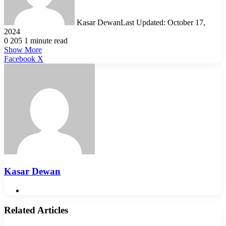
Kasar Dewan
Last Updated: October 17,
2024
0
205
1 minute read
Show More
LinkedIn
Pinterest
Reddit
WhatsApp
Telegram
Viber
Share
Facebook
X
via
Email
Kasar Dewan
Website
Related Articles