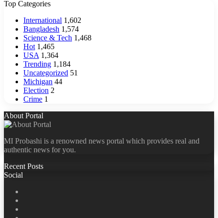
Top Categories
International
1,602
Bangladesh
1,574
Science & Tech
1,468
Hot
1,465
USA
1,364
Trending
1,184
Uncategorized
51
Michigan
44
Election
2
Crime
1
About Portal
MI Probashi is a renowned news portal which provides real and
authentic news for you.
Recent Posts
Social
Facebook
X
LinkedIn
YouTube