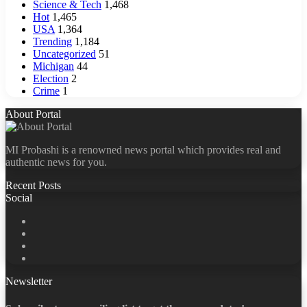
Science & Tech
1,468
Hot
1,465
USA
1,364
Trending
1,184
Uncategorized
51
Michigan
44
Election
2
Crime
1
About Portal
MI Probashi is a renowned news portal which provides real and
authentic news for you.
Recent Posts
Social
Facebook
X
LinkedIn
YouTube
Newsletter