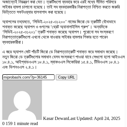
অজান্তেই নিয়ন্ত্রণ করা যেত। ত্রুটিগুলো ব্যবহার করে এরই মধ্যে সীমিত পরিসরে
সাইবার হামলা চালানো হয়েছে। তাই সব ব্যবহারকারীর নিরাপত্তা নিশ্চিত করতে জরুরি
ভিত্তিতে সফটওয়্যার হালনাগাদ করা হয়েছে।
অ্যাপলের তথ্যমতে, ‘সিভিই-২০২৫-৩১২০০’ নামের জিরো ডে ত্রুটিটি যৌথভাবে
শনাক্ত করেছে অ্যাপল ও গুগলের ‘থ্রেট অ্যানালাইসিস গ্রুপ’। অন্যদিকে
‘সিভিই-২০২৫-৩১২০১’ ত্রুটি শনাক্ত করেছে অ্যাপল। পুরোনো সব সংস্করণে
নিরাপত্তাত্রুটিগুলো এখনো থেকে যাওয়ায় সাইবার হামলার শিকার হতে পারেন
ব্যবহারকারীরা।
এ বছর অ্যাপল মোট পাঁচটি জিরো ডে নিরাপত্তাত্রুটি শনাক্ত করে সমাধান করেছে।
নতুন জিরো ডে ত্রুটিগুলোর সমাধান যেসব সংস্করণে পাওয়া যাবে সেগুলো হলো আইওএস
১৮.৪.১, আইপ্যাডওএস ১৮.৪.১, ম্যাকওএস সিকোয়িয়া ১৫.৪.১, টিভিওএস ১৮.৪.১
এবং ভিশনওএস ২.৪.১।
Copy URL
Kasar Dewan
Last Updated: April 24, 2025
0
159
1 minute read