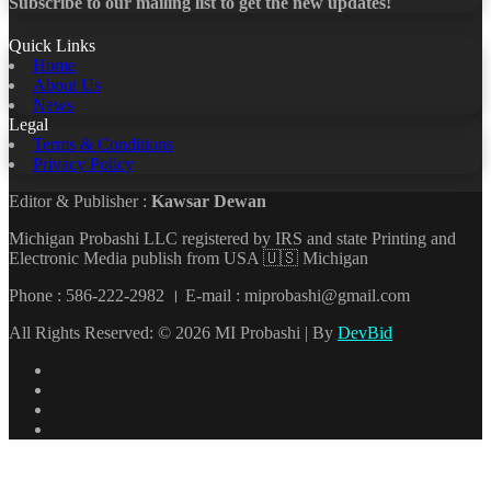
Subscribe to our mailing list to get the new updates!
Quick Links
Home
About Us
News
Legal
Terms & Conditions
Privacy Policy
Editor & Publisher :
Kawsar Dewan
Michigan Probashi LLC registered by IRS and state Printing and
Electronic Media publish from USA 🇺🇸 Michigan
Phone : 586-222-2982 । E-mail : miprobashi@gmail.com
All Rights Reserved: © 2026 MI Probashi | By
DevBid
Facebook
X
LinkedIn
YouTube
Back
to