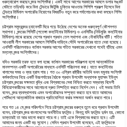
গুরুত্বারোপ করছেন বন্দর সংশ্লিষ্টরা। একই সাথে আগের সরকারের আমলে ডলার সঙ্কট
মেটাতে তড়িঘড়ি করে বিনা টেন্ডারে জিটুজি চুক্তির আওতায় পিপিপি প্রকল্প হিসেবে বিনা
টেন্ডারে টার্মিনাল অপারেটর নিয়োগের বিষয়টিও নতুন করে পর্যালোচনার কথা বলছেন শিপিং
সংশ্লিষ্টরা।
চট্টগ্রাম সমুদ্রবন্দর চ্যানেলটি ঘিরে গড়ে উঠেছে দেশের অনেক গুরুত্বপূর্ণ কৌশলগত
স্থাপনা। বন্দরের পিসিটি (পতেঙ্গা কনটেইনার টার্মিনাল) ও এনসিটির (নিউমুরিং কনটেইনার
টার্মিনাল) মাঝে রয়েছে দেশের প্রধান প্রধান তেল স্থাপনা এবং নৌবাহিনীর ঘাঁটি। পতিত
আওয়ামী লীগ সরকারের আমলে পিসিটির দায়িত্ব সৌদি অপারেটরের হাতে দেয়া হয়েছে।
এনসিটি পরিচালনায়ও বর্তমান সরকার আগের পতিত সরকারের দেখানো পথেই হাঁটছে এমন
মন্তব্য বন্দর সংশ্লিষ্টদের।
যদিও সরকারি তরফ হতে বলা হচ্ছে বর্তমান সরকারের পরিকল্পনা হলো আন্তর্জাতিক
মানসম্পন্ন একটি অপারেটরের মাধ্যমে এনসিটি পরিচালনা করা। যাতে কনটেইনার
খালাসের সময় ও ব্যয় হ্রাস পায়। গত ৩০ এপ্রিল রাষ্ট্রীয় অতিথি ভবন যমুনায় সংশ্লিষ্ট
কর্মকর্তাদের নিয়ে একটি উচ্চপর্যায়ের বৈঠকে প্রধান উপদেষ্টা অধ্যাপক মুহাম্মদ ইউনূস
চট্টগ্রাম বন্দরের সক্ষমতা বৃদ্ধি এবং বিশ্বমানের সেবা নিশ্চিত করতে সম্ভাব্য বিদেশী
বিনিয়োগকারীদের সাথে আলোচনা দ্রুত নিষ্পত্তি করতে নির্দেশ দেন। ওই সভায় তিনি
বলেন, বন্দর ব্যবস্থাপনায় এমন অপারেটরদের সম্পৃক্ত করতে হবে যাতে আমাদের
পোর্টগুলো আন্তর্জাতিক বাজারে প্রতিযোগিতা করার সক্ষমতা অর্জন করতে পারে।
পরে গত ১৪ মে বন্দর পরিদর্শনে গিয়ে চট্টগ্রাম বন্দরের গুরুত্ব তুলে ধরে প্রধান উপদেষ্টা
বলেন, চট্টগ্রাম বন্দর বাংলাদেশের অর্থনীতির হৃৎপিন্ড। কিন্তু যদি হৃৎপিন্ড দুর্বল হয়, কোনো
ডাক্তারই তা আর ভালো করতে পারে না। তাই একে বিশ্বমানের করতে হবে। এটি
আমাদের জন্য একটি বড় সুযোগ। সেদিন প্রধান উপদেষ্টা বলেছেন, এই হৃৎপিন্ডকে