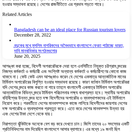
হওয়ার সম্ভাবনা রয়েছে। দেশের রাজনীতিতে এর প্রভাব পড়তে পারে।
Related Articles
Bangladesh can be an ideal place for Russian tourism lovers
December 28, 2022
বন্দুকের মুখে মুসলিম নাগরিকদের অবৈধভাবে বাংলাদেশে ফেরত পাঠাচ্ছে ভারত,
দাবি মানবাধিকার সংগঠনগুলোর
June 20, 2025
আশঙ্কা করা হচ্ছে, বিদেশী অপরারেটরকে দেয়া হলে এনসিটিতে নিযুক্ত চট্টগ্রাম বন্দরের
নিজস্ব কর্মকর্তা ও কর্মচারী এবং সংশ্লিষ্ট অন্যান্য কর্মকর্তা ও কর্মচারীগণের কোনো কাজ
থাকবে না। কেউ কেউ এমন আশঙ্কাও করেন যে দেশের একমাত্র আন্তর্জাতিক মানের
টার্মিনাল অপারেটরের বিলুপ্তি হওয়ার সম্ভাবনা রয়েছে। কারণ বর্তমান টার্মিনাল অপারেটররা
যদি দেশের বন্দরে কাজ করতে না পারে তাহলে বাংলাদেশী একমাত্র টার্মিনাল অপারেটর
আন্তর্জাতিক বিভিন্ন বন্দরে টার্মিনাল পরিচালনার লক্ষ্য বাধাগ্রস্ত হবে। স্থানীয় অপারেটর
বহির্বিশ্বের উন্নত বন্দর হতে দক্ষ বিদেশীদের অপারেটর ও ব্যবস্থাপকদের এই টার্মিনালে
নিয়োগ করে। পরবর্তীতে দেশের মানবসম্পদকে কাজে লাগিয়ে বিদেশীদের জায়গায় দেশের
দক্ষ অপারেটর ও ব্যবস্থাপক প্রস্তুত করে। এতে করে দেশের মানবসম্পদ উন্নত হয়
এবং দেশের টাকা দেশে থেকে যায়।
নিরাপত্তা ঝুঁকিটাকে অনেকে বেশ বড় করে দেখতে চান। জিপি তাদের ২০ সদস্যের একটি
প্রতিনিধিদলের নাম দিয়েছিল বাংলাদেশে আসার ব্যাপারে। এর মধ্যে ১৯ জনই ছিল