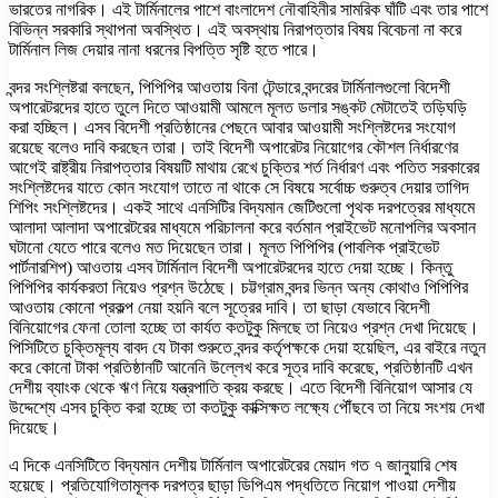
ভারতের নাগরিক। এই টার্মিনালের পাশে বাংলাদেশ নৌবাহিনীর সামরিক ঘাঁটি এবং তার পাশে
বিভিন্ন সরকারি স্থাপনা অবস্থিত। এই অবস্থায় নিরাপত্তার বিষয় বিবেচনা না করে
টার্মিনাল লিজ দেয়ার নানা ধরনের বিপত্তি সৃষ্টি হতে পারে।
বন্দর সংশ্লিষ্টরা বলছেন, পিপিপির আওতায় বিনা টেন্ডারে বন্দরের টার্মিনালগুলো বিদেশী
অপারেটরদের হাতে তুলে দিতে আওয়ামী আমলে মূলত ডলার সঙ্কট মেটাতেই তড়িঘড়ি
করা হচ্ছিল। এসব বিদেশী প্রতিষ্ঠানের পেছনে আবার আওয়ামী সংশ্লিষ্টদের সংযোগ
রয়েছে বলেও দাবি করছেন তারা। তাই বিদেশী অপারেটর নিয়োগের কৌশল নির্ধারণের
আগেই রাষ্ট্রীয় নিরাপত্তার বিষয়টি মাথায় রেখে চুক্তির শর্ত নির্ধারণ এবং পতিত সরকারের
সংশ্লিষ্টদের যাতে কোন সংযোগ তাতে না থাকে সে বিষয়ে সর্বোচ্চ গুরুত্ব দেয়ার তাগিদ
শিপিং সংশ্লিষ্টদের। একই সাথে এনসিটির বিদ্যমান জেটিগুলো পৃথক দরপত্রের মাধ্যমে
আলাদা আলাদা অপারেটরের মাধ্যমে পরিচালনা করে বর্তমান প্রাইভেট মনোপলির অবসান
ঘটানো যেতে পারে বলেও মত দিয়েছেন তারা। মূলত পিপিপির (পাবলিক প্রাইভেট
পার্টনারশিপ) আওতায় এসব টার্মিনাল বিদেশী অপারেটরদের হাতে দেয়া হচ্ছে। কিন্তু
পিপিপির কার্যকরতা নিয়েও প্রশ্ন উঠেছে। চট্টগ্রাম বন্দর ভিন্ন অন্য কোথাও পিপিপির
আওতায় কোনো প্রকল্প নেয়া হয়নি বলে সূত্রের দাবি। তা ছাড়া যেভাবে বিদেশী
বিনিয়োগের ফেনা তোলা হচ্ছে তা কার্যত কতটুকু মিলছে তা নিয়েও প্রশ্ন দেখা দিয়েছে।
পিসিটিতে চুক্তিমূল্য বাবদ যে টাকা শুরুতে বন্দর কর্তৃপক্ষকে দেয়া হয়েছিল, এর বাইরে নতুন
করে কোনো টাকা প্রতিষ্ঠানটি আনেনি উল্লেখ করে সূত্র দাবি করেছে, প্রতিষ্ঠানটি এখন
দেশীয় ব্যাংক থেকে ঋণ নিয়ে যন্ত্রপাতি ক্রয় করছে। এতে বিদেশী বিনিয়োগ আসার যে
উদ্দেশ্যে এসব চুক্তি করা হচ্ছে তা কতটুকু কাক্সিক্ষত লক্ষ্যে পৌঁছবে তা নিয়ে সংশয় দেখা
দিয়েছে।
এ দিকে এনসিটিতে বিদ্যমান দেশীয় টার্মিনাল অপারেটরের মেয়াদ গত ৭ জানুয়ারি শেষ
হয়েছে। প্রতিযোগিতামূলক দরপত্র ছাড়া ডিপিএম পদ্ধতিতে নিয়োগ পাওয়া দেশীয়