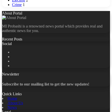
Election
2
Crime
1
About Portal
MI Probashi is a renowned news portal which provides real and
authentic news for you.
Recent Posts
Social
Facebook
X
LinkedIn
YouTube
Newsletter
Subscribe to our mailing list to get the new updates!
Quick Links
Home
About Us
News
Legal