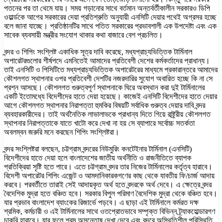
পতনের পর তা থেমে যায়। সময় গড়ানোর সাথে বর্তমান অন্তর্বর্তীকালীন সরকারও ডিপি
ওয়ার্ল্ডকে আগের সরকারের দেয়া প্রতিশ্রুতি অনুযায়ী এনসিটি দেয়ার পথেই অগ্রসর হচ্ছে
বলে জানা যাচ্ছে। প্রতিষ্ঠানটির সাথে পতিত সরকারের প্রভাবশালী এক উপদেষ্টা এবং এক
সাবেক ব্যবসায়ী মন্ত্রীর সংযোগ থাকার কথা বাজারে বেশ প্রচলিত।
বন্দর ও শিপিং সংশ্লিষ্ট একাধিক সূত্র দাবি করেছে, মধ্যপ্রাচ্যভিত্তিক টার্মিনাল
অপারেটরগুলোর শীর্ষপদে এমনিতেই আমাদের প্রতিবেশী দেশের কর্মকর্তাদের প্রাধান্য।
তাই এনসিটি ও পিসিটিতে মধ্যপ্রাচ্যভিত্তিক অপারেটরের মাধ্যমে প্রকারান্তরে আমাদের
কৌশলগত স্থাপনার ওপর প্রতিবেশী দেশটির নজরদারির সুযোগ অবারিত হচ্ছে কি না সে
প্রশ্ন আসছে। কৌশলগত গুরুত্বপূর্ণ স্থাপনাকে ঘিরে অবস্থান করা দুই টার্মিনালের
একটি ইতোমধ্যে বিদেশীদের হাতে দেয়া হয়েছে। কাজেই এনসিটি বিদেশীদের হাতে দেয়ার
আগে কৌশলগত স্থাপনার নিরাপত্তা হুমকির বিষয়টি সর্বাধিক গুরুত্ব দেয়ার দাবি বন্দর
ব্যবহারকারীদের। তাই অর্থনৈতিক লাভালাভকে প্রাধান্য দিতে গিয়ে রাষ্ট্র্রীয় কৌশলগত
স্থাপনার নিরাপত্তাকে যাতে খাটো করে দেখা না হয় সে ব্যাপারে সর্বোচ্চ সতর্কতা
অবলম্বন জরুরি মনে করছেন শিপিং সংশ্লিষ্টরা।
বন্দর সংশ্লিষ্টরা বলছেন, চট্টগ্রাম বন্দরের নিউমুরিং কনটেইনার টার্মিনাল (এনসিটি)
বিদেশীদের হাতে দেয়া হলে বাংলাদেশের জাতীয় অর্থনীতি ও রাজনীতিতে ব্যাপক
প্রতিক্রিয়া সৃষ্টি হতে পারে। এতে চট্টগ্রাম বন্দর তার নিজের টার্মিনালের কর্তৃত্ব হারাবে।
বিদেশী অপারেটর শিপিং এজেন্ট ও আমদানিকারকগণের কাছ থেকে যাবতীয় ফি/চার্জ আদায়
করবে। পরবর্তীতে তারাই সেই আদায়কৃত অর্থ হতে বন্দরকে অর্থ দেবে। এ ক্ষেত্রে বন্দর
বৈদেশিক মুদ্রা হতে বঞ্চিত হবে। সরকার বিপুল পরিমাণ বৈদেশিক মুদ্রা থেকে বঞ্চিত হবে।
যার প্রভাব বাংলাদেশ ব্যাংকের রিজার্ভে পড়বে। এ ছাড়া এই টার্মিনালে কর্মরত দক্ষ
শ্রমিক, কর্মচারী ও এই টার্মিনালের সাথে ওতপ্রোতভাবে সম্পৃক্ত বিভিন্ন ট্র্যাকহোল্ডারগণ
চাকরি হারাবে। যার ফলে শ্রম অসন্তোষ দেখা দেবে এবং বন্দরে অস্থিতিশীল পরিস্থিতি