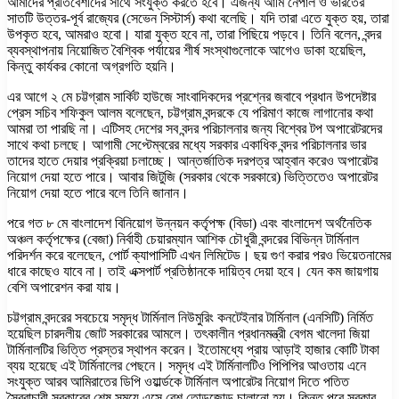
আমাদের প্রতিবেশীদের সাথে সংযুক্ত করতে হবে। এজন্য আমি নেপাল ও ভারতের
সাতটি উত্তর-পূর্ব রাজ্যের (সেভেন সিস্টার্স) কথা বলেছি। যদি তারা এতে যুক্ত হয়, তারা
উপকৃত হবে, আমরাও হবো। যারা যুক্ত হবে না, তারা পিছিয়ে পড়বে। তিনি বলেন, বন্দর
ব্যবস্থাপনায় নিয়োজিত বৈশ্বিক পর্যায়ের শীর্ষ সংস্থাগুলোকে আগেও ডাকা হয়েছিল,
কিন্তু কার্যকর কোনো অগ্রগতি হয়নি।
এর আগে ২ মে চট্টগ্রাম সার্কিট হাউজে সাংবাদিকদের প্রশ্নের জবাবে প্রধান উপদেষ্টার
প্রেস সচিব শফিকুল আলম বলেছেন, চট্টগ্রাম বন্দরকে যে পরিমাণ কাজে লাগানোর কথা
আমরা তা পারছি না। এটিসহ দেশের সব বন্দর পরিচালনার জন্য বিশ্বের টপ অপারেটরদের
সাথে কথা চলছে। আগামী সেপ্টেম্বরের মধ্যে সরকার একাধিক বন্দর পরিচালনার ভার
তাদের হাতে দেয়ার প্রক্রিয়া চলাচ্ছে। আন্তর্জাতিক দরপত্র আহ্বান করেও অপারেটর
নিয়োগ দেয়া হতে পারে। আবার জিটুজি (সরকার থেকে সরকারে) ভিত্তিতেও অপারেটর
নিয়োগ দেয়া হতে পারে বলে তিনি জানান।
পরে গত ৮ মে বাংলাদেশ বিনিয়োগ উন্নয়ন কর্তৃপক্ষ (বিডা) এবং বাংলাদেশ অর্থনৈতিক
অঞ্চল কর্তৃপক্ষের (বেজা) নির্বাহী চেয়ারম্যান আশিক চৌধুরী বন্দরের বিভিন্ন টার্মিনাল
পরিদর্শন করে বলেছেন, পোর্ট ক্যাপাসিটি এখন লিমিটেড। ছয় গুণ করার পরও ভিয়েতনামের
ধারে কাছেও যাবে না। তাই এক্সপার্ট প্রতিষ্ঠানকে দায়িত্ব দেয়া হবে। যেন কম জায়গায়
বেশি অপারেশন করা যায়।
চট্টগ্রাম বন্দরের সবচেয়ে সমৃদ্ধ টার্মিনাল নিউমুরিং কনটেইনার টার্মিনাল (এনসিটি) নির্মিত
হয়েছিল চারদলীয় জোট সরকারের আমলে। তৎকালীন প্রধানমন্ত্রী বেগম খালেদা জিয়া
টার্মিনালটির ভিত্তি প্রস্তর স্থাপন করেন। ইতোমধ্যে প্রায় আড়াই হাজার কোটি টাকা
ব্যয় হয়েছে এই টার্মিনালের পেছনে। সমৃদ্ধ এই টার্মিনালটিও পিপিপির আওতায় এনে
সংযুক্ত আরব আমিরাতের ডিপি ওয়ার্ল্ডকে টার্মিনাল অপারেটর নিয়োগ দিতে পতিত
স্বৈরাচারী সরকারের শেষ সময়ে এসে বেশ তোড়জোড় চালানো হয়। কিন্তু পরে সরকার