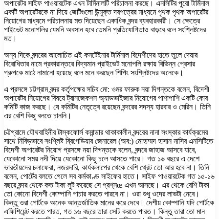
অপারেটর সাইফ পাওয়ারটেক এখন টার্মিনালটি পরিচালনা করছে। এনসিটির পুরো টার্মিনাল
একটি অপারেটরকে না দিয়ে জেটিগুলো উন্মুক্ত দরপত্রের মাধ্যমে পৃথক পৃথক অপারেটর
নিয়োগের মাধ্যমে পরিচালনায় মত দিয়েছেন একাধিক বন্দর ব্যবহারকারী। সে ক্ষেত্রে
পাইভেট মনোপলির যেমনি অবসান হবে তেমনি প্রতিযোগিতাও বাড়বে বলে সংশ্লিষ্টদের
মত।
অন্য দিকে বন্দরের আলোচিত এই কনটেইনার টার্মিনাল বিদেশীদের হাতে তুলে দেয়ার
বিরোধিতার নামে প্রকারান্তরে বিদ্যমান প্রাইভেট মনোপলি রক্ষায় বিভিন্ন প্রেসার
গ্রুপকে মাঠে নামানো হয়েছে বলে মনে করছেন শিপিং সংশ্লিষ্টদের অনেকে।
এ প্রসঙ্গে চট্টগ্রাম বন্দর কর্তৃপক্ষের সচিব মো: ওমর ফারুক নয়া দিগন্তকে বলেন, বিদেশী
অপারেটর নিয়োগের বিষয়ে ট্রানজেকশন অ্যাডভাইজার নিয়োগের পাশাপাশি একটি কোর
কমিটি কাজ করছে। যে কমিটির নেতৃত্বে রয়েছেন বন্দরের সদস্য হারবার ও মেরিন। তিনি
এর বেশি কিছু বলতে চাননি।
চট্টগ্রামে যৌথবাহিনীর টাস্কফোর্স কমান্ডার থাকাকালীন বন্দরের নানা সংস্কার কার্যক্রমের
সাথে নিবিড়ভাবে সংশ্লিষ্ট ব্রিগেডিয়ার জেনারেল (অব:) মোহাম্মদ হাসান নাসির এনসিটিতে
বিদেশী অপারেটর নিয়োগ প্রসঙ্গে নয়া দিগন্তকে বলেন, বন্দরে জাহাজ আসবে যাবে,
যেকোনো সময় নদী দিয়ে যেকোনো কিছু চলে আসতে পারে। গত ১৬ বছরে এ দেশে
ভারতীয়দের চলাফেরা, নজরদারি, কার্যকলাপের থেকে বেশি থ্রেট তো আর হবে না। তিনি
বলেন, পোর্টের বলতে গেলে সব কর্মকাণ্ড সাইফের হাতে। সাইফ পাওয়ারটেক গত ১৫-১৬
বছরে বন্দর থেকে কত টাকা লুট করেছে সে প্রশ্নœ এখন আসছে। এর থেকে বেশি টাকা
তো কোনো বিদেশী কোম্পানি পাচার করতে পারবে না। ওরা শুধু ওদের লাভটা নেবে।
কিন্তু ওরা পোর্টকে অনেক আন্তর্জাতিক মানের করে দেবে। দেশীয় কোম্পানি যদি পোর্টকে
এফিশিয়েন্ট করতে পারত, গত ১৬ বছরে তারা সেটি করতে পারত। কিন্তু তারা তো মান