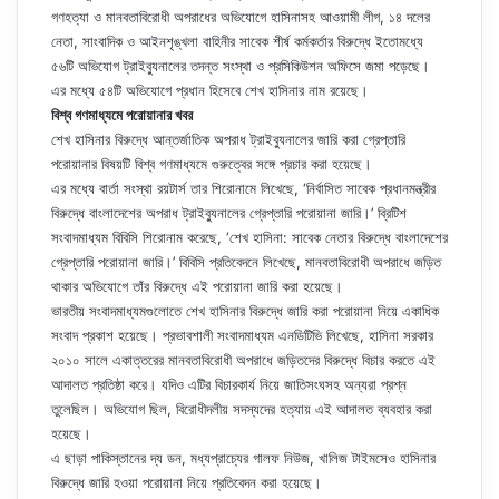
গণহত্যা ও মানবতাবিরোধী অপরাধের অভিযোগে হাসিনাসহ আওয়ামী লীগ, ১৪ দলের
নেতা, সাংবাদিক ও আইনশৃঙ্খলা বাহিনীর সাবেক শীর্ষ কর্মকর্তার বিরুদ্ধে ইতোমধ্যে
৫৬টি অভিযোগ ট্রাইব্যুনালের তদন্ত সংস্থা ও প্রসিকিউশন অফিসে জমা পড়েছে।
এর মধ্যে ৫৪টি অভিযোগে প্রধান হিসেবে শেখ হাসিনার নাম রয়েছে।
বিশ্ব গণমাধ্যমে পরোয়ানার খবর
শেখ হাসিনার বিরুদ্ধে আন্তর্জাতিক অপরাধ ট্রাইব্যুনালের জারি করা গ্রেপ্তারি
পরোয়ানার বিষয়টি বিশ্ব গণমাধ্যমে গুরুত্বের সঙ্গে প্রচার করা হয়েছে।
এর মধ্যে বার্তা সংস্থা রয়টার্স তার শিরোনামে লিখেছে, ‘নির্বাসিত সাবেক প্রধানমন্ত্রীর
বিরুদ্ধে বাংলাদেশের অপরাধ ট্রাইব্যুনালের গ্রেপ্তারি পরোয়ানা জারি।’ ব্রিটিশ
সংবাদমাধ্যম বিবিসি শিরোনাম করেছে, ‘শেখ হাসিনা: সাবেক নেতার বিরুদ্ধে বাংলাদেশের
গ্রেপ্তারি পরোয়ানা জারি।’ বিবিসি প্রতিবেদনে লিখেছে, মানবতাবিরোধী অপরাধে জড়িত
থাকার অভিযোগে তাঁর বিরুদ্ধে এই পরোয়ানা জারি করা হয়েছে।
ভারতীয় সংবাদমাধ্যমগুলোতে শেখ হাসিনার বিরুদ্ধে জারি করা পরোয়ানা নিয়ে একাধিক
সংবাদ প্রকাশ হয়েছে। প্রভাবশালী সংবাদমাধ্যম এনডিটিভি লিখেছে, হাসিনা সরকার
২০১০ সালে একাত্তরের মানবতাবিরোধী অপরাধে জড়িতদের বিরুদ্ধে বিচার করতে এই
আদালত প্রতিষ্ঠা করে। যদিও এটির বিচারকার্য নিয়ে জাতিসংঘসহ অন্যরা প্রশ্ন
তুলেছিল। অভিযোগ ছিল, বিরোধীদলীয় সদস্যদের হত্যায় এই আদালত ব্যবহার করা
হয়েছে।
এ ছাড়া পাকিস্তানের দ্য ডন, মধ্যপ্রাচ্যের গালফ নিউজ, খালিজ টাইমসেও হাসিনার
বিরুদ্ধে জারি হওয়া পরোয়ানা নিয়ে প্রতিবেদন করা হয়েছে।