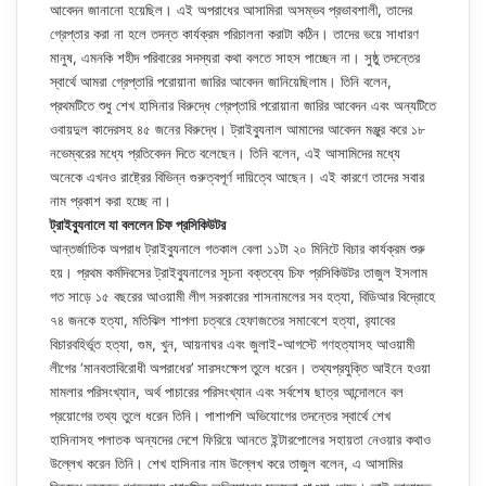
আবেদন জানানো হয়েছিল। এই অপরাধের আসামিরা অসম্ভব প্রভাবশালী, তাদের
গ্রেপ্তার করা না হলে তদন্ত কার্যক্রম পরিচালনা করাটা কঠিন। তাদের ভয়ে সাধারণ
মানুষ, এমনকি শহীদ পরিবারের সদস্যরা কথা বলতে সাহস পাচ্ছেন না। সুষ্ঠু তদন্তের
স্বার্থে আমরা গ্রেপ্তারি পরোয়ানা জারির আবেদন জানিয়েছিলাম। তিনি বলেন,
প্রথমটিতে শুধু শেখ হাসিনার বিরুদ্ধে গ্রেপ্তারি পরোয়ানা জারির আবেদন এবং অন্যটিতে
ওবায়দুল কাদেরসহ ৪৫ জনের বিরুদ্ধে। ট্রাইব্যুনাল আমাদের আবেদন মঞ্জুর করে ১৮
নভেম্বরের মধ্যে প্রতিবেদন দিতে বলেছেন। তিনি বলেন, এই আসামিদের মধ্যে
অনেকে এখনও রাষ্ট্রের বিভিন্ন গুরুত্বপূর্ণ দায়িত্বে আছেন। এই কারণে তাদের সবার
নাম প্রকাশ করা হচ্ছে না।
ট্রাইব্যুনালে যা বললেন চিফ প্রসিকিউটর
আন্তর্জাতিক অপরাধ ট্রাইব্যুনালে গতকাল বেলা ১১টা ২০ মিনিটে বিচার কার্যক্রম শুরু
হয়। প্রথম কর্মদিবসের ট্রাইব্যুনালের সূচনা বক্তব্যে চিফ প্রসিকিউটর তাজুল ইসলাম
গত সাড়ে ১৫ বছরের আওয়ামী লীগ সরকারের শাসনামলের সব হত্যা, বিডিআর বিদ্রোহে
৭৪ জনকে হত্যা, মতিঝিল শাপলা চত্বরে হেফাজতের সমাবেশে হত্যা, র‍্যাবের
বিচারবহির্ভূত হত্যা, গুম, খুন, আয়নাঘর এবং জুলাই-আগস্টে গণহত্যাসহ আওয়ামী
লীগের ‘মানবতাবিরোধী অপরাধের’ সারসংক্ষেপ তুলে ধরেন। তথ্যপ্রযুক্তি আইনে হওয়া
মামলার পরিসংখ্যান, অর্থ পাচারের পরিসংখ্যান এবং সর্বশেষ ছাত্র আন্দোলনে বল
প্রয়োগের তথ্য তুলে ধরেন তিনি। পাশাপশি অভিযোগের তদন্তের স্বার্থে শেখ
হাসিনাসহ পলাতক অন্যদের দেশে ফিরিয়ে আনতে ইন্টারপোলের সহায়তা নেওয়ার কথাও
উল্লেখ করেন তিনি। শেখ হাসিনার নাম উল্লেখ করে তাজুল বলেন, এ আসামির