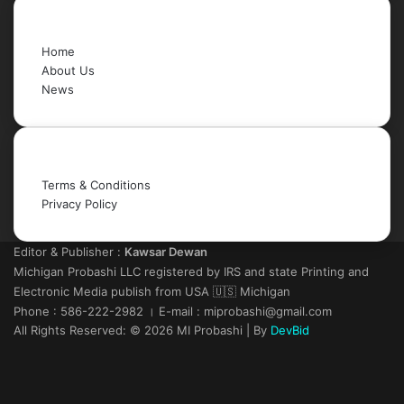
Quick Links
Home
About Us
News
Legal
Terms & Conditions
Privacy Policy
Editor & Publisher :
Kawsar Dewan
Michigan Probashi LLC registered by IRS and state Printing and
Electronic Media publish from USA 🇺🇸 Michigan
Phone : 586-222-2982 । E-mail : miprobashi@gmail.com
All Rights Reserved: © 2026 MI Probashi | By
DevBid
Facebook
X
LinkedIn