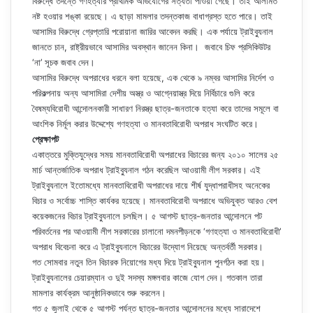
বিরুদ্ধে তদন্তে গণহত্যার প্রাথমিক অভিযোগের সত্যতা পাওয়া গেছে। তাই আলামত
নষ্ট হওয়ার শঙ্কা রয়েছে। এ ছাড়া মামলার তদন্তকাজ বাধাগ্রস্ত হতে পারে। তাই
আসামির বিরুদ্ধে গ্রেপ্তারি পরোয়ানা জারির আবেদন করছি। এক পর্যায়ে ট্রাইব্যুনাল
জানতে চান, রাষ্ট্রীয়ভাবে আসামির অবস্থান জানেন কিনা। জবাবে চিফ প্রসিকিউটর
‘না’ সূচক জবাব দেন।
আসামির বিরুদ্ধে অপরাধের ধরনে বলা হয়েছে, এক থেকে ৯ নম্বর আসামির নির্দেশ ও
পরিকল্পনায় অন্য আসামিরা দেশীয় অস্ত্র ও আগ্নেয়াস্ত্র দিয়ে নির্বিচারে গুলি করে
বৈষম্যবিরোধী আন্দোলনকারী সাধারণ নিরস্ত্র ছাত্র-জনতাকে হত্যা করে তাদের সমূলে বা
আংশিক নির্মূল করার উদ্দেশ্যে গণহত্যা ও মানবতাবিরোধী অপরাধ সংঘটিত করে।
প্রেক্ষাপট
একাত্তরে মুক্তিযুদ্ধের সময় মানবতাবিরোধী অপরাধের বিচারের জন্য ২০১০ সালের ২৫
মার্চ আন্তর্জাতিক অপরাধ ট্রাইব্যুনাল গঠন করেছিল আওয়ামী লীগ সরকার। এই
ট্রাইব্যুনালে ইতোমধ্যে মানবতাবিরোধী অপরাধের দায়ে শীর্ষ যুদ্ধাপরাধীসহ অনেকের
বিচার ও সর্বোচ্চ শাস্তি কার্যকর হয়েছে। মানবতাবিরোধী অপরাধে অভিযুক্ত আরও বেশ
কয়েকজনের বিচার ট্রাইব্যুনালে চলছিল। ৫ আগস্ট ছাত্র-জনতার আন্দোলনে পট
পরিবর্তনের পর আওয়ামী লীগ সরকারের চালানো দমনপীড়নকে ‘গণহত্যা ও মানবতাবিরোধী’
অপরাধ বিবেচনা করে এ ট্রাইব্যুনালে বিচারের উদ্যোগ নিয়েছে অন্তর্বর্তী সরকার।
গত সোমবার নতুন তিন বিচারক নিয়োগের মধ্য দিয়ে ট্রাইব্যুনাল পুনর্গঠন করা হয়।
ট্রাইব্যুনালের চেয়ারম্যান ও দুই সদস্য মঙ্গলবার কাজে যোগ দেন। গতকাল তারা
মামলার কার্যক্রম আনুষ্ঠানিকভাবে শুরু করলেন।
গত ৫ জুলাই থেকে ৫ আগস্ট পর্যন্ত ছাত্র-জনতার আন্দোলনের মধ্যে সারাদেশে