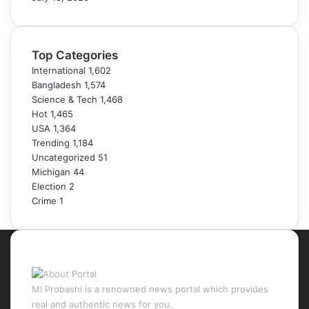
Top Categories
International
1,602
Bangladesh
1,574
Science & Tech
1,468
Hot
1,465
USA
1,364
Trending
1,184
Uncategorized
51
Michigan
44
Election
2
Crime
1
About Portal
MI Probashi is a renowned news portal which provides
real and authentic news for you.