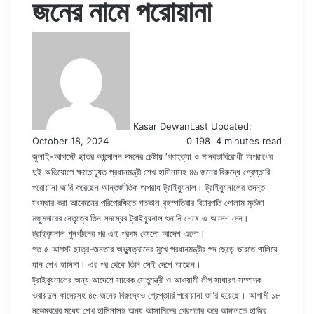
জনের নামে পরোয়ানা
Kasar Dewan
Last Updated:
October 18, 2024
0
198
4 minutes read
জুলাই-আগস্টে ছাত্র আন্দোলন দমনের চেষ্টায় ‘গণহত্যা ও মানবতাবিরোধী’ অপরাধের
দুই অভিযোগে ক্ষমতাচ্যুত প্রধানমন্ত্রী শেখ হাসিনাসহ ৪৬ জনের বিরুদ্ধে গ্রেপ্তারি
পরোয়ানা জারি করেছেন আন্তর্জাতিক অপরাধ ট্রাইব্যুনাল। ট্রাইব্যুনালের তদন্ত
সংস্থার করা আবেদনের পরিপ্রেক্ষিতে গতকাল বৃহস্পতিবার বিচারপতি গোলাম মুর্তজা
মজুমদারের নেতৃত্বে তিন সদস্যের ট্রাইব্যুনাল শুনানি শেষে এ আদেশ দেন।
ট্রাইব্যুনাল পুনর্গঠনের পর এই প্রথম কোনো আদেশ এলো।
গত ৫ আগস্ট ছাত্র-জনতার অভ্যুত্থানের মুখে প্রধানমন্ত্রীর পদ ছেড়ে ভারতে পালিয়ে
যান শেখ হাসিনা। এর পর থেকে তিনি সেই দেশে আছেন।
ট্রাইব্যুনালের অন্য আদেশে সাবেক সেতুমন্ত্রী ও আওয়ামী লীগ সাধারণ সম্পাদক
ওবায়দুল কাদেরসহ ৪৫ জনের বিরুদ্ধেও গ্রেপ্তারি পরোয়ানা জারি হয়েছে। আগামী ১৮
নভেম্বরের মধ্যে শেখ হাসিনাসহ অন্য আসামিদের গ্রেপ্তার করে আদালতে হাজির