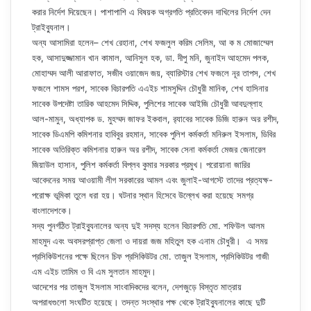
করার নির্দেশ দিয়েছেন। পাশাপাশি এ বিষয়ক অগ্রগতি প্রতিবেদন দাখিলের নির্দেশ দেন
ট্রাইব্যুনাল।
অন্য আসামিরা হলেন– শেখ রেহানা, শেখ ফজলুল করিম সেলিম, আ ক ম মোজাম্মেল
হক, আসাদুজ্জামান খান কামাল, আনিসুল হক, ডা. দীপু মনি, জুনাইদ আহমেদ পলক,
মোহাম্মদ আলী আরাফাত, সজীব ওয়াজেদ জয়, ব্যারিস্টার শেখ ফজলে নূর তাপস, শেখ
ফজলে শামস পরশ, সাবেক বিচারপতি এএইচ শামসুদ্দিন চৌধুরী মানিক, শেখ হাসিনার
সাবেক উপদেষ্টা তারিক আহমেদ সিদ্দিক, পুলিশের সাবেক আইজি চৌধুরী আবদুল্লাহ
আল-মামুন, অধ্যাপক ড. মুহম্মদ জাফর ইকবাল, র‍্যাবের সাবেক ডিজি হারুন অর রশীদ,
সাবেক ডিএমপি কমিশনার হাবিবুর রহমান, সাবেক পুলিশ কর্মকর্তা মনিরুল ইসলাম, ডিবির
সাবেক অতিরিক্ত কমিশনার হারুন অর রশীদ, সাবেক সেনা কর্মকর্তা মেজর জেনারেল
জিয়াউল হাসান, পুলিশ কর্মকর্তা বিপ্লব কুমার সরকার প্রমুখ। পরোয়ানা জারির
আবেদনের সময় আওয়ামী লীগ সরকারের আমল এবং জুলাই-আগস্টে তাদের প্রত্যক্ষ-
পরোক্ষ ভূমিকা তুলে ধরা হয়। ঘটনার স্থান হিসেবে উল্লেখ করা হয়েছে সমগ্র
বাংলাদেশকে।
সদ্য পুনর্গঠিত ট্রাইব্যুনালের অন্য দুই সদস্য হলেন বিচারপতি মো. শফিউল আলম
মাহমুদ এবং অবসরপ্রাপ্ত জেলা ও দায়রা জজ মহিতুল হক এনাম চৌধুরী। এ সময়
প্রসিকিউশনের পক্ষে ছিলেন চিফ প্রসিকিউটর মো. তাজুল ইসলাম, প্রসিকিউটর গাজী
এম এইচ তামিম ও বি এম সুলতান মাহমুদ।
আদেশের পর তাজুল ইসলাম সাংবাদিকদের বলেন, দেশজুড়ে বিস্তৃত মাত্রায়
অপরাধগুলো সংঘটিত হয়েছে। তদন্ত সংস্থার পক্ষ থেকে ট্রাইব্যুনালের কাছে দুটি