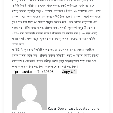
সিপিডির নির্বাহী পরিচালক ফাহমিদা খাতুন বলেন, চলতি অর্থবছরের প্রথম নয় মাসে
রাজস্ব আহরণ প্রবৃদ্ধি মাত্র ৫ শতাংশ, গত বছর এটি ছিল ১৩ শতাংশের বেশি। ফলে
রাজস্ব আহরণ লক্ষ্যমাত্রায় বড় ধরনের ঘাটতি তৈরি হচ্ছে। রাজস্ব আহরণ লক্ষ্যমাত্রা
পূরণে শেষ তিন মাসে ৬৪ শতাংশ প্রবৃদ্ধি দরকার হবে। তবে চলমান বাস্তবতায় এটি
সম্ভব নয়। তিনি আরও বলেন, রাজস্ব আদায় কখনই প্রক্ষেপণ অনুযায়ী হয় না।
এবারও উচ্চ আকাঙ্ক্ষার রাজস্ব আহরণ বাজেটের বড় চিন্তার বিষয়। ১০ বছর ধরেই
আমরা দেখছি, লক্ষ্যমাত্রা পূরণ হয় না। রাজস্ব আহরণ বাড়াতে না পারলে ঘাটতি
বেড়েই যাবে।
অর্থনীতি বিশ্লেষক ও টিআইবি সদস্য মো. মাজেদুল হক বলেন, চলমান পদ্ধতিতে
রাজস্ব আদায় কঠিন হবে। রাজস্ব আদায়ে ডিজিটাল পদ্ধতি ও ন্যায্য করনীতি নিশ্চিত
করতে হবে। বেসরকারি খাতকে উদ্দীপ্ত করতে ক্ষুদ্র উদ্যোক্তাদের জন্য সহজ ঋণ,
স্বচ্ছ ও গ্রহণযোগ্য প্রণোদনা প্যাকেজ ঘোষণা করা প্রয়োজন।
Copy URL
Kasar Dewan
Last Updated: June