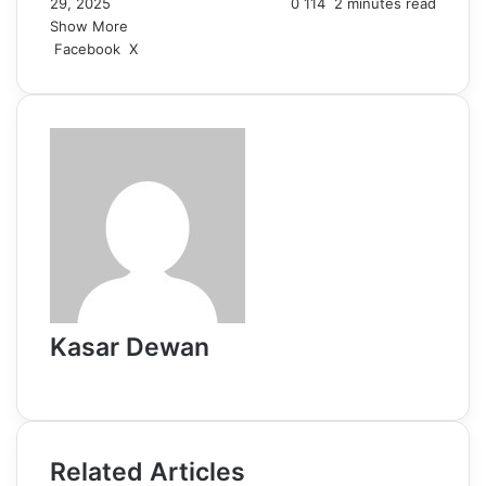
29, 2025
0
114
2 minutes read
Show More
LinkedIn
Pinterest
Reddit
WhatsApp
Telegram
Viber
Share
Facebook
X
via
Email
Kasar Dewan
Website
Related Articles