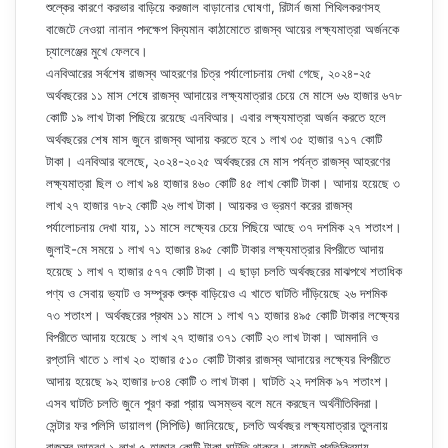
শুল্কের কারণে করভার বাড়িয়ে করজাল বাড়ানোর ঘোষণা, রিটার্ন জমা শিথিলকরণসহ
বাজেটে নেওয়া নানান পদক্ষেপ বিদ্যমান কাঠামোতে রাজস্ব আয়ের লক্ষ্যমাত্রা অর্জনকে
চ্যালেঞ্জের মুখে ফেলবে।
এনবিআরের সর্বশেষ রাজস্ব আহরণের চিত্র পর্যালোচনায় দেখা গেছে, ২০২৪-২৫
অর্থবছরের ১১ মাস শেষে রাজস্ব আদায়ের লক্ষ্যমাত্রার চেয়ে মে মাসে ৬৬ হাজার ৬৭৮
কোটি ১৯ লাখ টাকা পিছিয়ে রয়েছে এনবিআর। এবার লক্ষ্যমাত্রা অর্জন করতে হলে
অর্থবছরের শেষ মাস জুনে রাজস্ব আদায় করতে হবে ১ লাখ ৩৫ হাজার ৭১৭ কোটি
টাকা। এনবিআর বলেছে, ২০২৪-২০২৫ অর্থবছরের মে মাস পর্যন্ত রাজস্ব আহরণের
লক্ষ্যমাত্রা ছিল ৩ লাখ ৯৪ হাজার ৪৬০ কোটি ৪৫ লাখ কোটি টাকা। আদায় হয়েছে ৩
লাখ ২৭ হাজার ৭৮২ কোটি ২৬ লাখ টাকা। আয়কর ও ভ্রমণ করের রাজস্ব
পর্যালোচনায় দেখা যায়, ১১ মাসে লক্ষ্যের চেয়ে পিছিয়ে আছে ৩৭ দশমিক ২৭ শতাংশ।
জুলাই-মে সময়ে ১ লাখ ৭১ হাজার ৪৯৫ কোটি টাকার লক্ষ্যমাত্রার বিপরীতে আদায়
হয়েছে ১ লাখ ৭ হাজার ৫৭৭ কোটি টাকা। এ ছাড়া চলতি অর্থবছরের মাঝপথে শতাধিক
পণ্য ও সেবায় ভ্যাট ও সম্পূরক শুল্ক বাড়িয়েও এ খাতে ঘাটতি দাঁড়িয়েছে ২৬ দশমিক
৭৩ শতাংশ। অর্থবছরের প্রথম ১১ মাসে ১ লাখ ৭১ হাজার ৪৯৫ কোটি টাকার লক্ষ্যের
বিপরীতে আদায় হয়েছে ১ লাখ ২৭ হাজার ৩৭১ কোটি ২৩ লাখ টাকা। আমদানি ও
রপ্তানি খাতে ১ লাখ ২০ হাজার ৫১০ কোটি টাকার রাজস্ব আদায়ের লক্ষ্যের বিপরীতে
আদায় হয়েছে ৯২ হাজার ৮৩৪ কোটি ৩ লাখ টাকা। ঘাটতি ২২ দশমিক ৯৭ শতাংশ।
এসব ঘাটতি চলতি জুনে পূরণ করা প্রায় অসম্ভব বলে মনে করছেন অর্থনীতিবিদরা।
সেন্টার ফর পলিসি ডায়ালগ (সিপিডি) জানিয়েছে, চলতি অর্থবছর লক্ষ্যমাত্রার তুলনায়
রাজস্ব আহরণ ১ লাখ ৫ হাজার কোটি টাকা ঘাটতি থাকবে। বাজেট প্রতিক্রিয়ায়