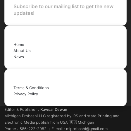
Subscribe to our mailing list to get the new
updates!
Quick Links
Home
About Us
News
Legal
Terms & Conditions
Privacy Policy
Editor & Publisher :
Kawsar Dewan
Michigan Probashi LLC registered by IRS and state Printing and
Electronic Media publish from USA 🇺🇸 Michigan
Phone : 586-222-2982 । E-mail : miprobashi@gmail.com