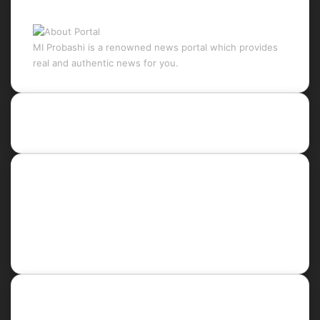
About Portal
MI Probashi is a renowned news portal which provides
real and authentic news for you.
Recent Posts
Social
Facebook
X
LinkedIn
YouTube
Newsletter