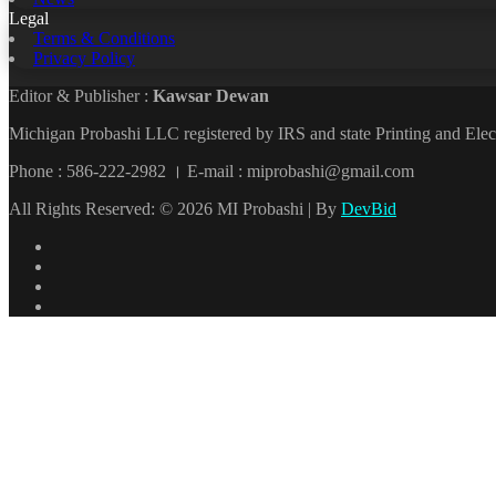
Legal
Terms & Conditions
Privacy Policy
Editor & Publisher :
Kawsar Dewan
Michigan Probashi LLC registered by IRS and state Printing and El
Phone : 586-222-2982 । E-mail : miprobashi@gmail.com
All Rights Reserved: © 2026 MI Probashi | By
DevBid
Facebook
X
LinkedIn
YouTube
Back
to
top
button