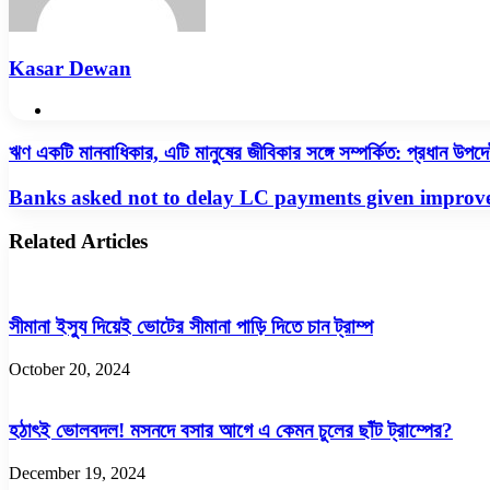
Kasar Dewan
Website
ঋণ
ঋণ একটি মানবাধিকার, এটি মানুষের জীবিকার সঙ্গে সম্পর্কিত: প্রধান উপদেষ্
একটি
মানবাধিকার,
Banks
Banks asked not to delay LC payments given improve
এটি
asked
মানুষের
not
Related Articles
জীবিকার
to
সঙ্গে
delay
সম্পর্কিত:
LC
প্রধান
payments
সীমানা ইস্যু দিয়েই ভোটের সীমানা পাড়ি দিতে চান ট্রাম্প
উপদেষ্টা
given
improved
October 20, 2024
forex
position
হঠাৎই ভোলবদল! মসনদে বসার আগে এ কেমন চুলের ছাঁট ট্রাম্পের?
December 19, 2024