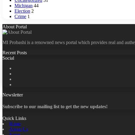
Uncategorized
51
Michigan
44
Election
2
Crime
1
About Portal
MI Probashi is a renowned news portal which provides real and authe
Recent Posts
Social
Facebook
X
LinkedIn
YouTube
Newsletter
Subscribe to our mailing list to get the new updates!
Quick Links
Home
About Us
News