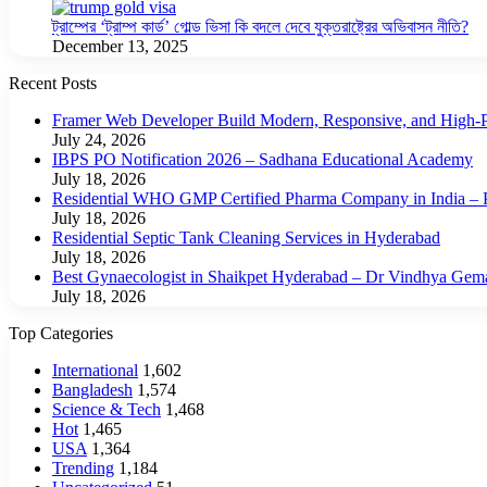
ট্রাম্পের ‘ট্রাম্প কার্ড’ গোল্ড ভিসা কি বদলে দেবে যুক্তরাষ্ট্রের অভিবাসন নীতি?
December 13, 2025
Recent Posts
Framer Web Developer Build Modern, Responsive, and High-P
July 24, 2026
IBPS PO Notification 2026 – Sadhana Educational Academy
July 18, 2026
Residential WHO GMP Certified Pharma Company in India – P
July 18, 2026
Residential Septic Tank Cleaning Services in Hyderabad
July 18, 2026
Best Gynaecologist in Shaikpet Hyderabad – Dr Vindhya Gem
July 18, 2026
Top Categories
International
1,602
Bangladesh
1,574
Science & Tech
1,468
Hot
1,465
USA
1,364
Trending
1,184