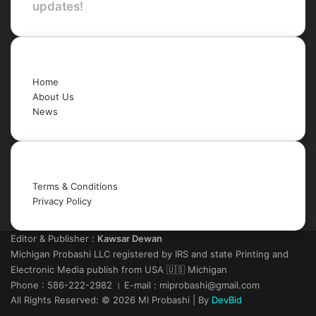
updates!
Quick Links
Home
About Us
News
Legal
Terms & Conditions
Privacy Policy
Editor & Publisher :
Kawsar Dewan
Michigan Probashi LLC registered by IRS and state Printing and
Electronic Media publish from USA 🇺🇸 Michigan
Phone : 586-222-2982 । E-mail : miprobashi@gmail.com
All Rights Reserved: © 2026 MI Probashi | By
DevBid
Facebook