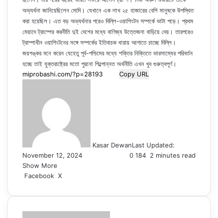
অভ্যর্থনা জানিয়েছিলেন মোদি। যেখানে এক লাখ ২৫ হাজারের বেশি মানুষকে উপস্থিত
করা হয়েছিল। এত বড় অভ্যর্থনার পরেও দিল্লি-ওয়াশিংটন সম্পর্কে ভাটা পড়ে। প্রথম
মেয়াদে ট্রাম্পের করনীতি দুই দেশের মধ্যে বাণিজ্য উত্তেজনা বাড়িয়ে দেয়। তারপরেও
ট্রাম্পাধীন ওয়াশিংটনের সঙ্গে সম্পর্কের ইতিবাচক ধারায় আগাতে চাচ্ছে দিল্লি।
জয়শঙ্কর মনে করেন যেহেতু পূর্ব-পশ্চিমের মধ্যে শক্তির নিক্তিতে ভারসাম্যের পরিবর্তন
হচ্ছে তাই যুক্তরাষ্ট্রের মতো পুরনো শিল্পোন্নত অর্থনীতি এখন খুব গুরুত্বপূর্ণ।
Copy URL
Kasar Dewan
Last Updated:
November 12, 2024
0
184
2 minutes read
Show More
LinkedIn
Pinterest
Reddit
WhatsApp
Telegram
Viber
Share
Facebook
X
via
Email