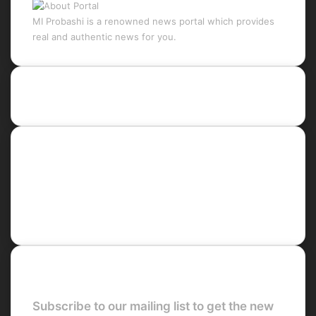
MI Probashi is a renowned news portal which provides
real and authentic news for you.
Recent Posts
Social
Facebook
X
LinkedIn
YouTube
Newsletter
Subscribe to our mailing list to get the new