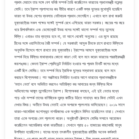
প্রথম মেয়াদে তার সঙ্গে বেশ ঘনিষ্ঠ সম্পর্ক তৈরি করেছিলেন ভারতের প্রধানমন্ত্রী নরেন্দ্র
মোদি। তবে ট্রাম্প প্রশাসনের কর নীতির কারণে একটি শুল্ক যুদ্ধের মুখোমুখি হয়েছিল
ভারত যা উভয় দেশের ব্যবসায় নেতিবাচক প্রভাব ফেলেছিল। এখানে বলে রাখা জরুরি
যুক্তরাষ্ট্রের সকল পক্ষের সঙ্গেই সুম্পর্ক রেখে এগিয়েছে ভারত সরকার। বছরের পর বছর
ধরে রিপাবলিকান এবং ডেমোক্রেট উভয় দলের সঙ্গেই ভালো সম্পর্ক গড়ে তুলেছে
দিল্লি। এবারও তার ব্যত্যয় হবে না, তা আগে থেকেই অনুমেয়। এর মূলে রয়েছে
চীনের সঙ্গে ওয়াশিংটনের বৈরী সম্পর্ক। যে সরকারই আসুক চীনকে চাপে রাখতে দিল্লিকে
অনুঘটক হিসেবে পাশে রাখতে চায় যুক্তরাষ্ট্র। ট্রাম্পের আমলে যুক্তরাষ্ট্রের সঙ্গে
সম্পর্ক নিয়ে দিল্লির মাথাব্যথার কোনো কারণ নেই বলে মনে করেন ভারতের পররাষ্ট্রমন্ত্রী
জয়শঙ্কর। কেননা ট্রাম্প প্রেসিডেন্ট নির্বাচিত হওয়ার পর প্রথম তিনটি কলের মধ্যে
একটি ছিল মোদির। তবে সম্পর্ক নিয়ে ট্রাফিক যুদ্ধের সম্ভাবনা রয়েছে বলে মনে
করছেন বিশ্লেষকরা। গত অক্টোবরে নির্বাচিত হওয়ার আগে ভারতের প্রধানমন্ত্রীকে
‘মহান নেতা’ বলে অভিহিত করলেও অতিরিক্ত কর আদায়ের জন্য দিল্লির দিকে
অভিযোগের আঙ্গুল তুলেছিলেন ট্রাম্প। বিশ্লেষকরা বলছেন, এই দুই নেতার মধ্যে
গড়ে ওঠা সম্পর্ক তাদের বাণিজ্যিক দ্বন্দ্ব কাটিয়ে উঠতে সাহায্য করে কিনা সেটাই এখন
দেখার বিষয়। অতীতে উভয় নেতাই একে অপরকে প্রশংসায় ভাসিয়েছেন। ২০১৯ সালে
ভারত-আমেরিকা বংশোদ্ভূত নাগরিকদের এক অনুষ্ঠানে মিলিত হয়েছিলেন তারা। সেখানে
তারা একে অপরের বেশ প্রশংসা করেন। অনুষ্ঠানটি টেক্সাসে মোদির সম্মানে আয়োজন
করেছিলেন আমেরিকায় থাকা ভারতীয়রা। সেখানে প্রায় ৫০ হাজারের কাছাকাছি মানুষ
উপস্থিত হয়েছিলেন। যাদের মধ্যে তৎকালীন যুক্তরাষ্ট্রের রাষ্ট্রীয় অনেক কর্মকর্তা
ছিলেন। এর পরের বছরই ভারত সফরে আসেন ট্রাম্প। নিজ অঞ্চল গুজরাটে তাকে