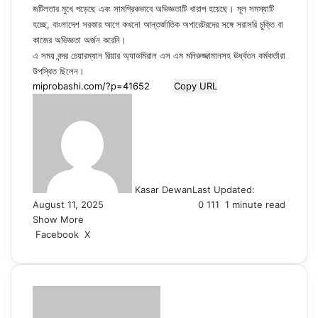
জটিলতার মুখে পড়েছে এবং সামগ্রিকভাবে অভিজ্ঞতাটি খারাপ হয়েছে। মূল সমস্যাটি
হচ্ছে, বাংলাদেশ সরকার আগে কখনো আন্তর্জাতিক অপারেটরদের সঙ্গে সরাসরি চুক্তি বা
কাজের অভিজ্ঞতা অর্জন করেনি।
এ সময় বন্দর চেয়ারম্যান রিয়ার অ্যাডমিরাল এস এম মনিরুজ্জামানসহ ঊর্ধ্বতন কর্মকর্তারা
উপস্থিত ছিলেন।
Copy URL
Kasar Dewan
Last Updated:
August 11, 2025
0
111
1 minute read
Show More
LinkedIn
Pinterest
Reddit
WhatsApp
Telegram
Viber
Share
Facebook
X
via
Email