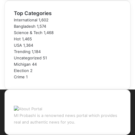
Top Categories
International
1,602
Bangladesh
1,574
Science & Tech
1,468
Hot
1,465
USA
1,364
Trending
1,184
Uncategorized
51
Michigan
44
Election
2
Crime
1
About Portal
MI Probashi is a renowned news portal which provides
real and authentic news for you.