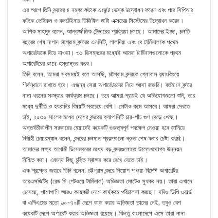
এর আগে তিনি বন্দরের ৪ নম্বর ফটকে এজেন্ট ডেস্ক উদ্বোধন করেন এবং পরে সিপিআর
ফটকে ভেহিকল ও কনটেইনার ডিজিটাল ডাটা এক্সচেঞ্জ সিস্টেমের উদ্বোধন করেন।
আশিক মাহমুদ বলেন, আন্তর্জাতিক টেন্ডারের প্রক্রিয়া চলছে। আমাদের ইচ্ছা, চলতি
বছরের শেষ নাগাদ চট্টগ্রাম বন্দরের এনসিটি, লালদিয়া এবং বে টার্মিনালকে প্রথম
অপারেটরকে দিয়ে যাওয়া। ৩১ ডিসম্বরের মধ্যেই আমরা টার্মিনালগুলোকে প্রথম
অপারেটরের কাছে হস্তান্তর করব।
তিনি বলেন, আমরা সবসময়ই বলে আসছি, চট্টগ্রাম বন্দরকে গ্লোবাল র‌্যাংকিংয়ে
শীর্ষস্থানে রাখতে হবে। এজন্য সেরা অপারেটরদের নিয়ে আসা জরুরি। বর্তমানে বন্দরে
নানা ধরনের সংস্কার কার্যক্রম চলছে। তবে আমরা প্রায়ই যে অভিযোগগুলো শুনি, তার
মধ্যে দুর্নীতি ও হয়রানির বিষয়টি সবচেয়ে বেশি। সেটাও কমে আসবে। আমরা দেখতে
চাই, ২০৩০ সালের মধ্যে দেশের বন্দরের ক্যাপাসিটি চার-পাঁচ গুণ বেড়ে গেছে।
অন্তর্বর্তীকালীন সরকারের মেয়াদেই কয়েকটি গুরুত্বপূর্ণ পদক্ষেপ নেওয়া হবে জানিয়ে
নির্বাহী চেয়ারম্যান বলেন, বন্দরের চলমান প্রকল্পগুলো দ্রুত শেষ করার চেষ্টা করছি।
আমাদের লক্ষ্য আগামী ডিসেম্বরের মধ্যে বড় বন্দরগুলোতে উল্লেখযোগ্য উন্নয়ন
নিশ্চিত করা। এজন্য কিছু চুক্তি স্বাক্ষর করে রেখে যেতে চাই।
এক প্রশ্নের জবাবে তিনি বলেন, চট্টগ্রাম বন্দরে নিয়োগ পাওয়া বিদেশি অপারেটর
আরএসজিটির (রেড সি গেটওয়ে টার্মিনাল) অভিজ্ঞতা মোটেও সুখকর নয়। তারা এখানে
এসেছে, পাশাপাশি আরও কয়েকটি দেশে কার্যক্রম পরিচালনা করছে। যদিও ডিপি ওয়ার্ল্ড
বা এপিএমের মতো ৬০-৭০টি দেশে কাজ করার অভিজ্ঞতা তাদের নেই, তবুও বেশ
কয়েকটি দেশে অপারেট করার অভিজ্ঞতা রয়েছে। কিন্তু বাংলাদেশে এসে তারা নানা