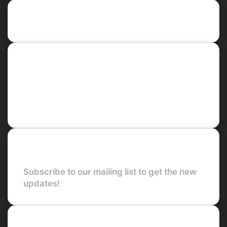
Recent Posts
Social
Facebook
X
LinkedIn
YouTube
Newsletter
Subscribe to our mailing list to get the new
updates!
Quick Links