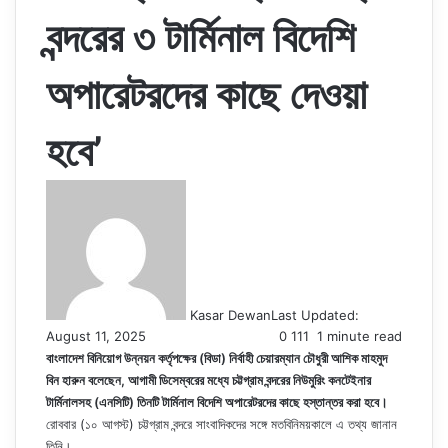
বন্দরের ৩ টার্মিনাল বিদেশি
অপারেটরদের কাছে দেওয়া
হবে’
Kasar Dewan
Last Updated:
August 11, 2025
0
111
1 minute read
বাংলাদেশ বিনিয়োগ উন্নয়ন কর্তৃপক্ষের (বিডা) নির্বাহী চেয়ারম্যান চৌধুরী আশিক মাহমুদ
বিন হারুন বলেছেন, আগামী ডিসেম্বরের মধ্যে চট্টগ্রাম বন্দরের নিউমুরিং কনটেইনার
টার্মিনালসহ (এনসিটি) তিনটি টার্মিনাল বিদেশি অপারেটরদের কাছে হস্তান্তর করা হবে।
রোববার (১০ আগস্ট) চট্টগ্রাম বন্দরে সাংবাদিকদের সঙ্গে মতবিনিময়কালে এ তথ্য জানান
তিনি।