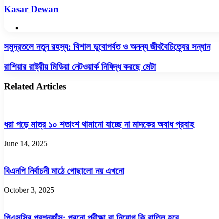
Kasar Dewan
Website
সমুদ্রতলে
সমুদ্রতলে নতুন রহস্য: বিশাল ডুবোপর্বত ও অনন্য জীববৈচিত্র্যের সন্ধান
নতুন
রহস্য:
রাশিয়ার
রাশিয়ার রাষ্ট্রীয় মিডিয়া নেটওয়ার্ক নিষিদ্ধ করছে মেটা
বিশাল
রাষ্ট্রীয়
ডুবোপর্বত
মিডিয়া
Related Articles
ও
নেটওয়ার্ক
অনন্য
নিষিদ্ধ
জীববৈচিত্র্যের
করছে
সন্ধান
মেটা
ধরা পড়ে মাত্র ১০ শতাংশ থামানো যাচ্ছে না মাদকের অবাধ প্রবাহ
June 14, 2025
বিএনপি নির্বাচনী মাঠে গোছালো নয় এখনো
October 3, 2025
পিএসসির প্রশ্নফাঁস: পুরনো পরীক্ষা বা নিয়োগ কি বাতিল হবে