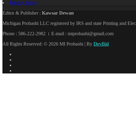
Privacy Policy
Editor & Publisher :
Kawsar Dewan
Michigan Probashi LLC registered by IRS and state Printing and El
Phone : 586-222-2982 । E-mail : miprobashi@gmail.com
All Rights Reserved: © 2026 MI Probashi | By
DevBid
Facebook
X
LinkedIn
YouTube
Back
to
top
button