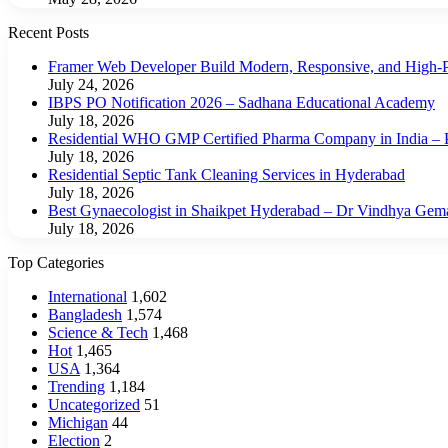
Recent Posts
Framer Web Developer Build Modern, Responsive, and High-P
July 24, 2026
IBPS PO Notification 2026 – Sadhana Educational Academy
July 18, 2026
Residential WHO GMP Certified Pharma Company in India – P
July 18, 2026
Residential Septic Tank Cleaning Services in Hyderabad
July 18, 2026
Best Gynaecologist in Shaikpet Hyderabad – Dr Vindhya Gem
July 18, 2026
Top Categories
International
1,602
Bangladesh
1,574
Science & Tech
1,468
Hot
1,465
USA
1,364
Trending
1,184
Uncategorized
51
Michigan
44
Election
2