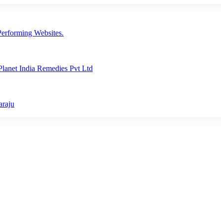
erforming Websites.
lanet India Remedies Pvt Ltd
araju