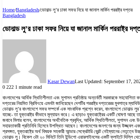
Home
/
Bangladesh
/
ডোনাল্ড লু’র ঢাকা সফর নিয়ে যা জানাল মার্কিন পররাষ্ট্র দপ্তর
Bangladesh
ডোনাল্ড লু’র ঢাকা সফর নিয়ে যা জানাল মার্কিন পররাষ্ট্র দপ্
Kasar Dewan
Last Updated: September 17, 20
0
222
1 minute read
বাংলাদেশের আর্থিক স্থিতিশীলতা এবং সুশাসন প্রতিষ্ঠায় অন্তর্বর্তী সরকারকে সহযোগিতা করার
দপ্তরের নিয়মিত ব্রিফিংয়ে এমনটা জানিয়েছেন দেশটির পররাষ্ট্র দপ্তরেরর মুখপাত্র ম্যাথি
ডোনাল্ড লু’র বাংলাদেশে সফর সম্পর্কে এক সাংবাদিক প্রশ্নে করেন, বাংলাদেশে ডোনাল্ড ল
যাচ্ছে- তা যুক্তরাষ্ট্র কীভাবে মূল্যায়ন করে। এ ছাড়াও যুক্তরাষ্ট্রের একটি ঘোষণা আছে 
জবাবে মিলার বলেন, বাংলাদেশের অর্থনৈতিক প্রবৃদ্ধি, আর্থিক স্থিতিশীলতা, সুশাসন এবং উন
সহায়তাকারী প্রতিনিধি হিসেবে উপস্থিত আছেন। বাংলাদেশের জনগণের জন্য উজ্জ্বল এবং সম
প্রসঙ্গত, যুক্তরাষ্ট্রে অর্থ বিষয়ক সহকারী আন্ডার সেক্রেটারি ব্রেন্ট নেইম্যানের নেতৃ
ডোনাল্ড লু। বিকেল ৩টা ২০ মিনিটে তিনি ইন্ডিগো এয়ারলাইনসের একটি ফ্লাইটে দিল্লি থেকে ঢাক