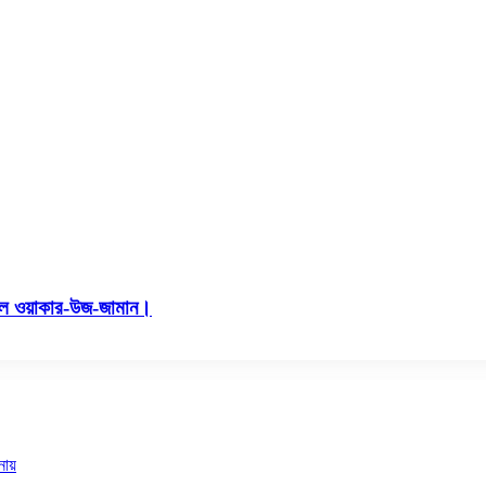
ারেল ওয়াকার-উজ-জামান।
নায়