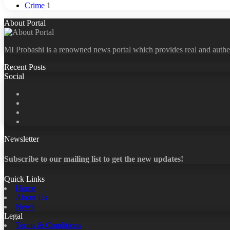
Crime
1
About Portal
MI Probashi is a renowned news portal which provides real and authe
Recent Posts
Social
Facebook
X
LinkedIn
YouTube
Newsletter
Subscribe to our mailing list to get the new updates!
Quick Links
Home
About Us
News
Legal
Terms & Conditions