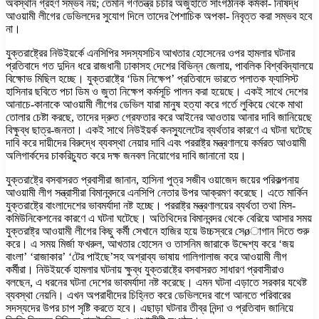
অবস্থান গ্রহণ সম্ভব নয়; তেমনি গণতন্ত্র চর্চার অজুহাতে সাংগঠনিক কর্মকা- নিষিদ্ধ
আওয়ামী লীগের ডেভিলদের সুযোগ দিলে তাদের পৈশাচিক অপকা- নিবৃত্ত করা সম্ভব হবে
না।
যুক্তরাষ্ট্রের নিউইয়র্কে এনসিপির সদস্যসচিব আখতার হোসেনের ওপর হামলার ঘটনার
প্রতিবাদে গত দুদিন ধরে রাজধানী ঢাকাসহ দেশের বিভিন্ন জেলায়, পাবলিক বিশ্ববিদ্যালয়ে
বিক্ষোভ মিছিল হচ্ছে। যুক্তরাষ্ট্রে ‘ডিম নিক্ষেপ’ প্রতিবাদে ভারতে পলাতক ফ্যাসিস্ট
হাসিনার ছবিতে পচা ডিম ও জুতা নিক্ষেপ কর্মসূচি পালন করা হয়েছে। একই সাথে দেশের
আনাচে-কানাকে আওয়ামী লীগের ডেভিল যারা মানুষ হত্যা করে গর্তে লুকিয়ে থেকে মাথা
তোলার চেষ্টা করছে, তাদের দ্রুত গ্রেফতার করে আইনের আওতায় আনার দাবি জানিয়েছে
বিক্ষুব্ধ ছাত্র-জনতা। একই সাথে নিউইয়র্ক কনস্যুলেটের ব্যর্থতার কারণে এ ঘটনা ঘটেছে
দাবি করে দায়ীদের বিরুদ্ধে ব্যবস্থা নেয়ার দাবি এবং পররাষ্ট্র মন্ত্রণালয়ে কর্মরত আওয়ামী
অলিগার্কদের চাকরিচ্যুত করে দক্ষ জনবল নিয়োগের দাবি জানানো হয়।
যুক্তরাষ্ট্রে বসবাসরত প্রবাসীরা জানান, হাসিনা পুত্র সজীব ওয়াজেদ জয়ের পরিকল্পনায়
আওয়ামী লীগ সন্ত্রাসীরা বিমানবন্দরে এনসিপি নেতার উপর আক্রমণ করেছে। এতে মার্কিন
যুক্তরাষ্ট্রে বাংলাদেশের ভাবমর্যাদা নষ্ট হচ্ছে। পররাষ্ট্র মন্ত্রণালয়ের ব্যর্থতা তথা মিস-
কমিউনিকেশনের কারণে এ ঘটনা ঘটেছে। অতিথিদের বিমানবন্দর থেকে বেরিয়ে আসার সময়
যুক্তরাষ্ট্র আওয়ামী লীগের কিছু কর্মী সেখানে হাজির হয়ে উচ্চস্বরে সেøাগান দিতে শুরু
করে। এ সময় মির্জা ফখরুল, আখতার হোসেন ও তাসনিম জারাকে উদ্দেশ্য করে ‘জয়
বাংলা’ ‘রাজাকার’ ‘টের পাইছে’সহ অশ্রাব্য ভাষায় গালিগালাজ করে আওয়ামী লীগ
কর্মীরা। নিউইয়র্কে হামলার ঘটনায় ক্ষুব্ধ যুক্তরাষ্ট্রে বসবাসরত সাধারণ প্রবাসীরাও
বলছেন, এ ধরনের ঘটনা দেশের ভাবমর্যাদা নষ্ট করেছে। এমন ঘটনা এড়াতে সরকার যথেষ্ট
ব্যবস্থা নেয়নি। এখন অপরাধীদের চিহ্নিত করে ডেভিলদের বাগে আনতে পরিবারের
সদস্যদের উপর চাপ সৃষ্টি করতে হবে। এছাড়া ঘটনার তীব্র নিন্দা ও প্রতিবাদ জানিয়ে