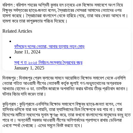
বরিশাল : বরিশাল শহরের অশ্বিনী কুমার হল চত্বরে এক বিক্ষোভ সমাবেশে অংশ নিয়ে
বিক্ষুব্ধ সর্বস্তরের ছাত্র-জনতা বলেন, স্বৈরাচারের দোসররা আমাদের নেতাদের ওপর
হামলা করেছে। স্বৈরাচাররা বাংলাদেশ থেকে হারিয়ে গেছে, তারা আর ফেরত আসবে না।
হামলা করে তারা কাপুরুষতার পরিচয় দিয়েছে।
Related Articles
ফাঁসছেন দলের নেতারা, আনার হত্যায় নতুন মোড়
June 11, 2024
স্বা গ ত ২০২৫ নির্বাচন-সংস্কার দ্বৈরথের বছর
January 1, 2025
দিনাজপুর : দিনাজপুর প্রেস ক্লাবের সামনে আয়োজিত বিক্ষোভ সমাবেশ থেকে এনসিপি
নেতারা পতিত আওয়ামী লীগের নেতাকর্মী কর্তৃক জুলাই গণ-অভ্যুত্থানের অগ্রনায়ক
আখতার হোসেন ও ডা. তাসনীম জারাকে অপমানিত করার ঘটনায় তীব্র প্রতিবাদ জানান।
ঘটনার বিচার দাবি করেন তারা।
কুড়িগ্রাম : কুড়িগ্রামে এনসিপির বিক্ষোভ সমাবেশে বিক্ষুব্ধ ছাত্র-জনতা বলেন, শেখ
হাসিনার গুলিকে যারা ভয় পায়নি, তারা ফ্যাসিবাদের ডিম নিক্ষেপকে ভয় পায় না। যারা
বিদেশের মাটিতে স্বদেশের সুনাম ক্ষুণœ করে, তারা কখনো বাংলাদেশের মানুষদের বন্ধু হতে
পারে না। অন্তর্বর্তী সরকার আওয়ামী লীগের অলিগার্কদের প্রশাসনে রাখায় ডেভিলরা
এখনো স্পর্ধা দেখাচ্ছে। এদের সমূলে বিনষ্ট করতে হবে।