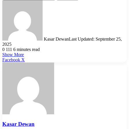
Kasar Dewan
Last Updated: September 25,
2025
0
111
6 minutes read
Show More
LinkedIn
Pinterest
Reddit
WhatsApp
Telegram
Viber
Share
Facebook
X
via
Email
Kasar Dewan