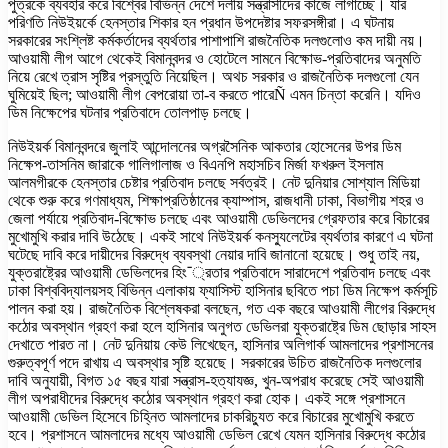
পুত্রকে ব্যবহার করে বিশ্বের বিভিন্ন দেশে দলীয় সন্ত্রাসীদের কাজে লাগাচ্ছে। যার
পরিণতি নিউইয়র্কে হেনস্তার শিকার হন প্রধান উপদেষ্টার সফরসঙ্গীরা। এ ঘটনায়
সরকারের সংশ্লিষ্ট কর্মকর্তাদের ব্যর্থতার পাশাপাশি রাজনৈতিক দলগুলোও কম দায়ী নয়।
আওয়ামী লীগ আগে থেকেই বিমানবন্দর ও হোটেলে সামনে বিক্ষোভ-প্রতিবাদের অনুমতি
নিয়ে রেখে ত্রাস সৃষ্টির প্রস্তুতি নিয়েছিল। অথচ সরকার ও রাজনৈতিক দলগুলো যেন
ঘুমিয়েই ছিল; আওয়ামী লীগ বেপরোয়া তা-ব করতে পারেÑ এমন চিন্তা করেনি। যদিও
ডিম নিক্ষেপের ঘটনার প্রতিবাদে তোলপাড় চলছে।
নিউইয়র্ক বিমানবন্দরে জুলাই আন্দোলনের অগ্রসৈনিক আকতার হোসেনের উপর ডিম
নিক্ষেপ-তাসনিম জারাকে গালিগালাজ ও বিএনপি মহাসচিব মির্জা ফখরুল ইসলাম
আলমগীরকে হেনস্তার চেষ্টার প্রতিবাদ চলছে সর্বত্রই। নেট দুনিয়ার সোশ্যাল মিডিয়া
থেকে শুরু করে গণমাধ্যম, শিক্ষাপ্রতিষ্ঠানের ক্যাম্পাস, রাজধানী ঢাকা, বিভাগীয় শহর ও
জেলা পর্যায়ে প্রতিবাদ-বিক্ষোভ চলছে এবং আওয়ামী ডেভিলদের গ্রেফতার করে বিচারের
মুখোমুখি করার দাবি উঠেছে। একই সাথে নিউইয়র্ক কনস্যুলেটের ব্যর্থতার কারণে এ ঘটনা
ঘটেছে দাবি করে দায়ীদের বিরুদ্ধে ব্যবস্থা নেয়ার দাবি জানানো হয়েছে। শুধু তাই নয়,
যুক্তরাষ্ট্রের আওয়ামী ডেভিলদের হিং¯্রতার প্রতিবাদে সারাদেশে প্রতিবাদ চলছে এবং
ঢাকা বিশ্ববিদ্যালয়সহ বিভিন্ন এলাকায় ফ্যাসিস্ট হাসিনার ছবিতে পচা ডিম নিক্ষেপ কর্মসূচি
পালন করা হয়। রাজনৈতিক বিশ্লেষকরা বলছেন, গত এক বছরে আওয়ামী লীগের বিরুদ্ধে
কঠোর অবস্থান গ্রহণ করা হলে হাসিনার অনুগত ডেভিলরা যুক্তরাষ্ট্রে ডিম ছোড়ার সাহস
দেখাতে পারত না। নেট দুনিয়ায় কেউ লিখেছেন, হাসিনার অলিগার্ক আমলাদের প্রশাসনের
গুরুত্বপূর্ণ পদে রাখায় এ অবস্থার সৃষ্টি হয়েছে। সরকারের উচিত রাজনৈতিক দলগুলোর
দাবি অনুযায়ী, বিগত ১৫ বছর যারা সন্ত্রাস-হত্যাযজ্ঞ, খুন-অপরাধ করেছে সেই আওয়ামী
লীগ অপরাধীদের বিরুদ্ধে কঠোর অবস্থান গ্রহণ করা হোক। একই সঙ্গে প্রশাসনে
আওয়ামী ডেভিল হিসেবে চিহ্নিত আমলাদের চাকরিচ্যুত করে বিচারের মুখোমুখি করতে
হবে। প্রশাসনে আমলাদের মধ্যে আওয়ামী ডেভিল রেখে যেমন হাসিনার বিরুদ্ধে কঠোর