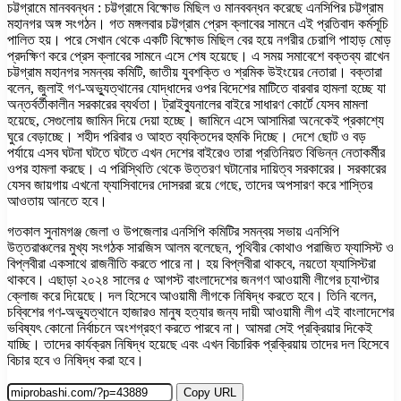
চট্টগ্রামে মানববন্ধন : চট্টগ্রামে বিক্ষোভ মিছিল ও মানববন্ধন করেছে এনসিপির চট্টগ্রাম
মহানগর অঙ্গ সংগঠন। গত মঙ্গলবার চট্টগ্রাম প্রেস ক্লাবের সামনে এই প্রতিবাদ কর্মসূচি
পালিত হয়। পরে সেখান থেকে একটি বিক্ষোভ মিছিল বের হয়ে নগরীর চেরাগি পাহাড় মোড়
প্রদক্ষিণ করে প্রেস ক্লাবের সামনে এসে শেষ হয়েছে। এ সময় সমাবেশে বক্তব্য রাখেন
চট্টগ্রাম মহানগর সমন্বয় কমিটি, জাতীয় যুবশক্তি ও শ্রমিক উইংয়ের নেতারা। বক্তারা
বলেন, জুলাই গণ-অভ্যুত্থানের যোদ্ধাদের ওপর বিদেশের মাটিতে বারবার হামলা হচ্ছে যা
অন্তর্বর্তীকালীন সরকারের ব্যর্থতা। ট্রাইব্যুনালের বাইরে সাধারণ কোর্টে যেসব মামলা
হয়েছে, সেগুলোয় জামিন দিয়ে দেয়া হচ্ছে। জামিনে এসে আসামিরা অনেকেই প্রকাশ্যে
ঘুরে বেড়াচ্ছে। শহীদ পরিবার ও আহত ব্যক্তিদের হুমকি দিচ্ছে। দেশে ছোট ও বড়
পর্যায়ে এসব ঘটনা ঘটতে ঘটতে এখন দেশের বাইরেও তারা প্রতিনিয়ত বিভিন্ন নেতাকর্মীর
ওপর হামলা করছে। এ পরিস্থিতি থেকে উত্তরণ ঘটানোর দায়িত্ব সরকারের। সরকারের
যেসব জায়গায় এখনো ফ্যাসিবাদের দোসররা রয়ে গেছে, তাদের অপসারণ করে শাস্তির
আওতায় আনতে হবে।
গতকাল সুনামগঞ্জ জেলা ও উপজেলার এনসিপি কমিটির সমন্বয় সভায় এনসিপি
উত্তরাঞ্চলের মুখ্য সংগঠক সারজিস আলম বলেছেন, পৃথিবীর কোথাও পরাজিত ফ্যাসিস্ট ও
বিপ্লবীরা একসাথে রাজনীতি করতে পারে না। হয় বিপ্লবীরা থাকবে, নয়তো ফ্যাসিস্টরা
থাকবে। এছাড়া ২০২৪ সালের ৫ আগস্ট বাংলাদেশের জনগণ আওয়ামী লীগের চ্যাপ্টার
ক্লোজ করে দিয়েছে। দল হিসেবে আওয়ামী লীগকে নিষিদ্ধ করতে হবে। তিনি বলেন,
চব্বিশের গণ-অভ্যুত্থানে হাজারও মানুষ হত্যার জন্য দায়ী আওয়ামী লীগ এই বাংলাদেশের
ভবিষ্যৎ কোনো নির্বাচনে অংশগ্রহণ করতে পারবে না। আমরা সেই প্রক্রিয়ার দিকেই
যাচ্ছি। তাদের কার্যক্রম নিষিদ্ধ হয়েছে এবং এখন বিচারিক প্রক্রিয়ায় তাদের দল হিসেবে
বিচার হবে ও নিষিদ্ধ করা হবে।
Copy URL