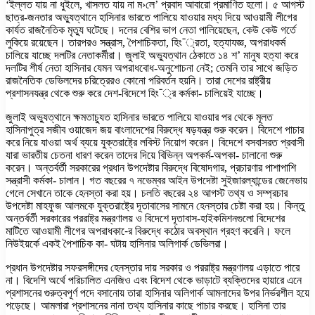
‘ইল্লত যায় না ধুইলে, খাসলত যায় না ম›লে’ প্রবাদ আবারো প্রমাণিত হলো। ৫ আগস্ট
ছাত্র-জনতার অভ্যুত্থানে হাসিনার ভারতে পালিয়ে যাওয়ার মধ্য দিয়ে আওয়ামী লীগের
কার্যত রাজনৈতিক মৃত্যু ঘটেছে। দলের বেশির ভাগ নেতা পালিয়েছেন, কেউ কেউ গর্তে
লুকিয়ে রয়েছেন। তারপরও সন্ত্রাস, পৈশাচিকতা, হিং¯্রতা, হত্যাযজ্ঞ, অপরাধকর্ম
চালিয়ে যাচ্ছে দলটির নেতাকর্মীরা। জুলাই অভ্যুত্থান ঠেকাতে ১৪ শ’ মানুষ হত্যা করে
দলটির শীর্ষ নেতা হাসিনার যেমন অপরাধবোধ-অনুশোচনা নেই; তেমনি তার সাথে জড়িত
রাজনৈতিক ডেভিলদের চরিত্রেরও কোনো পরিবর্তন হয়নি। তারা দেশের রাষ্ট্রীয়
প্রশাসনযন্ত্র থেকে শুরু করে দেশ-বিদেশে হিং¯্র কর্মকা- চালিয়েই যাচ্ছে।
জুলাই অভ্যুত্থানে ক্ষমতাচ্যুত হাসিনার ভারতে পালিয়ে যাওয়ার পর থেকে মূলত
হাসিনাপুত্র সজীব ওয়াজেদ জয় বাংলাদেশের বিরুদ্ধে ষড়যন্ত্র শুরু করেন। বিদেশে পাচার
করে নিয়ে যাওয়া অর্থ ব্যয়ে যুক্তরাষ্ট্রে লবিস্ট নিয়োগ করেন। বিদেশে বসবাসরত প্রবাসী
যারা ভারতীয় চেতনা ধারণ করেন তাদের দিয়ে বিভিন্ন অপকর্ম-অপকা- চালানো শুরু
করেন। অন্তর্বর্তী সরকারের প্রধান উপদেষ্টার বিরুদ্ধে বিষোদগার, প্রচারণার পাশাপাশি
সন্ত্রাসী কর্মকা- চালান। গত বছরের ৭ নভেম্বর আইন উপদেষ্টা সুইজারল্যান্ডের জেনেভায়
গেলে সেখানে তাকে হেনস্তা করা হয়। চলতি বছরের ২৪ আগস্ট তথ্য ও সম্প্রচার
উপদেষ্টা মাহফুজ আলমকে যুক্তরাষ্ট্রে দূতাবাসের সামনে হেনস্তার চেষ্টা করা হয়। কিন্তু
অন্তর্বর্তী সরকারের পররাষ্ট্র মন্ত্রণালয় ও বিদেশে দূতাবাস-হাইকমিশনগুলো বিদেশের
মাটিতে আওয়ামী লীগের অপরাধকা-ের বিরুদ্ধে কঠোর অবস্থান গ্রহণ করেনি। ফলে
নিউইয়র্কে একই পৈশাচিক কা- ঘটায় হাসিনার অলিগার্ক ডেভিলরা।
প্রধান উপদেষ্টার সফরসঙ্গীদের হেনস্তার দায় সরকার ও পররাষ্ট্র মন্ত্রণালয় এড়াতে পারে
না। বিদেশি অর্থে পরিচালিত এনজিও এবং বিদেশ থেকে ভাড়াটে ব্যক্তিদের হায়ারে এনে
প্রশাসনের গুরুত্বপূর্ণ পদে বসানোয় তারা হাসিনার অলিগার্ক আমলাদের উপর নির্ভরশীল হয়ে
পড়েছে। আমলারা প্রশাসনের নানা তথ্য হাসিনার কাছে পাচার করছে। হাসিনা তার