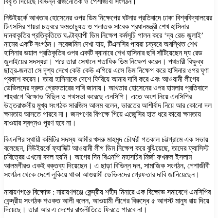
বিবৃতি দিয়েছে বিভিন্ন রাজনৈতিক ও পেশাজীবী সংগঠন।
নিউইয়র্কে আখতার হোসেনের ওপর ডিম নিক্ষেপের ঘটনার প্রতিবাদে ঢাকা বিশ্ববিদ্যালয়ের
টিএসসির পায়রা চত্বরে ক্ষমতাচ্যুত ও পলাতক সাবেক প্রধানমন্ত্রী শেখ হাসিনার
দানবাকৃতির প্রতিকৃতিতে ঘণ্টাব্যাপী ডিম নিক্ষেপ কর্মসূচি পালন করে ‘দ্য রেড জুলাই’
নামের একটি সংগঠন। সরেজমিন দেখা যায়, টিএসসির পায়রা চত্বরে অবস্থিত শেখ
হাসিনার ভয়াল প্রতিকৃতির ওপর একটি ব্যানারে শেখ হাসিনার ছবি সাঁটিয়েছেন দ্য রেড
জুলাইয়ের সদস্যরা। পরে তারা সেখানে শতাধিক ডিম নিক্ষেপ করেন। পথচারী বিক্ষুব্ধ
ছাত্র-জনতা সে দৃশ্য দেখে কেউ কেউ এগিয়ে এসে ডিম নিক্ষেপ করে হাসিনার ওপর ঘৃণা
প্রকাশ করেন। তারা হাসিনাকে দেশে ফিরিয়ে আনার দাবি করে এবং আওয়ামী লীগের
ডেভিলদের দ্রুত গ্রেফতারের দাবি জানায়। আখতার হোসেনের ওপর হামলার প্রতিবাদে
শাহবাগে বিক্ষোভ মিছিল ও পথসভা করেছে এনসিপি। এতে অংশ নিয়ে এনসিপির
উত্তরাঞ্চলীয় মুখ্য সংগঠক সারজিস আলম বলেন, ভারতের আশীর্বাদ নিয়ে আর কোনো দল
ক্ষমতায় আসতে পারবে না। জনগণের বিপক্ষে গিয়ে এজেন্সির হাত ধরে কারো ক্ষমতায়
যাওয়ার স্বপ্নও পূরণ হবে না।
বিএনপির স্থায়ী কমিটির সদস্য আমীর খসরু মাহমুদ চৌধরী গতকাল চট্টগ্রামে এক সভায়
বলেছেন, নিউইয়র্কে ফ্যাসিক্ট আওয়ামী লীগ ডিম নিক্ষেপ করে বুঝিয়েছে, তাদের ফ্যাসিস্ট
চরিত্রের এখনো বদল হয়নি। আগের দিন বিএনপি মহাসচিব মির্জা ফখরুল ইসলাম
আলমগীরও একই বক্তব্য দিয়েছেন। এ ছাড়া বিভিন্ন দল, সামাজিক সংগঠন, পেশাজীবী
সংগঠন থেকে দেশে লুকিয়ে থাকা আওয়ামী ডেভিলদের গ্রেফতার দাবি জানিয়েছেন।
নারায়ণগঞ্জে বিক্ষোভ : নারায়ণগঞ্জে কেন্দ্রীয় শহীদ মিনারে এক বিক্ষোভ সমাবেশে এনসিপির
কেন্দ্রীয় সংগঠক শওকত আলী বলেন, আওয়ামী লীগের বিরুদ্ধে ৫ আগস্ট মানুষ রায় দিয়ে
দিয়েছে। তারা আর এ দেশের রাজনীতিতে ফিরতে পারবে না।