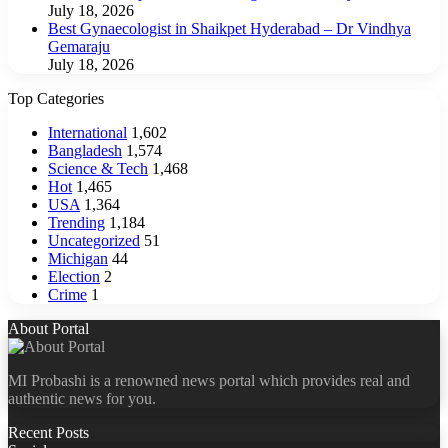
July 18, 2026
Best Gynaecologist in Shaikpet Hyderabad – Dr Vindhya
Gemaraju
July 18, 2026
Top Categories
International
1,602
Bangladesh
1,574
Science & Tech
1,468
Hot
1,465
USA
1,364
Trending
1,184
Uncategorized
51
Michigan
44
Election
2
Crime
1
About Portal
MI Probashi is a renowned news portal which provides real and
authentic news for you.
Recent Posts