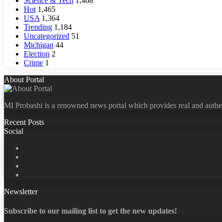
Science & Tech
1,468
Hot
1,465
USA
1,364
Trending
1,184
Uncategorized
51
Michigan
44
Election
2
Crime
1
About Portal
MI Probashi is a renowned news portal which provides real and authe
Recent Posts
Social
Facebook
X
LinkedIn
YouTube
Newsletter
Subscribe to our mailing list to get the new updates!