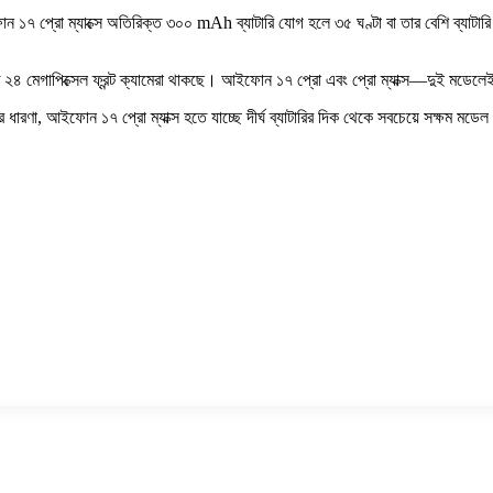
ন ১৭ প্রো ম্যাক্সে অতিরিক্ত ৩০০ mAh ব্যাটারি যোগ হলে ৩৫ ঘণ্টা বা তার বেশি ব্যাটা
ত ২৪ মেগাপিক্সেল ফ্রন্ট ক্যামেরা থাকছে। আইফোন ১৭ প্রো এবং প্রো ম্যাক্স—দুই মডেলেই
 ধারণা, আইফোন ১৭ প্রো ম্যাক্স হতে যাচ্ছে দীর্ঘ ব্যাটারির দিক থেকে সবচেয়ে সক্ষম মডে