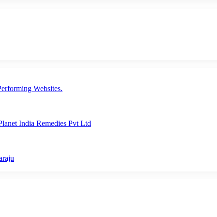
erforming Websites.
lanet India Remedies Pvt Ltd
araju