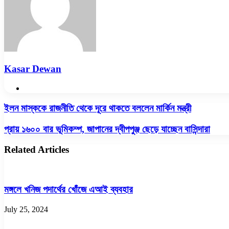
Kasar Dewan
Website
ইলন
ইলন মাস্ককে রাজনীতি থেকে দূরে থাকতে বললেন মার্কিন মন্ত্রী
মাস্ককে
রাজনীতি
প্রায়
প্রায় ১৬০০ বার ভূমিকম্প, জাপানের দ্বীপপুঞ্জ ছেড়ে যাচ্ছেন বাসিন্দারা
থেকে
১৬০০
দূরে
বার
Related Articles
থাকতে
ভূমিকম্প,
বললেন
জাপানের
মার্কিন
দ্বীপপুঞ্জ
মন্ত্রী
ছেড়ে
মঙ্গলে খনিজ পদার্থের খোঁজে এআই ব্যবহার
যাচ্ছেন
বাসিন্দারা
July 25, 2024