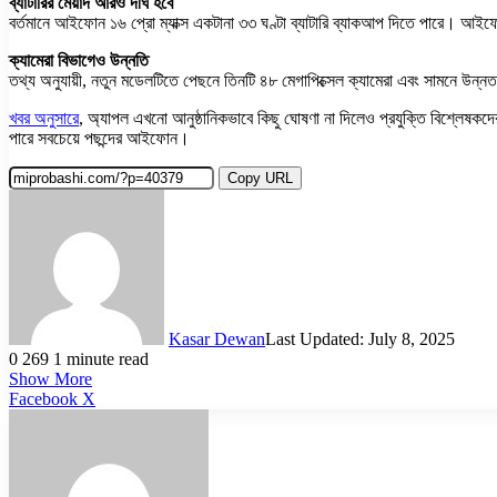
ব্যাটারির মেয়াদ আরও দীর্ঘ হবে
বর্তমানে আইফোন ১৬ প্রো ম্যাক্স একটানা ৩৩ ঘণ্টা ব্যাটারি ব্যাকআপ দিতে পারে। আইফো
ক্যামেরা বিভাগেও উন্নতি
তথ্য অনুযায়ী, নতুন মডেলটিতে পেছনে তিনটি ৪৮ মেগাপিক্সেল ক্যামেরা এবং সামনে উন্ন
খবর অনুসারে
, অ্যাপল এখনো আনুষ্ঠানিকভাবে কিছু ঘোষণা না দিলেও প্রযুক্তি বিশ্লেষকদের
পারে সবচেয়ে পছন্দের আইফোন।
Copy URL
Kasar Dewan
Last Updated: July 8, 2025
0
269
1 minute read
Show More
LinkedIn
Pinterest
Reddit
WhatsApp
Telegram
Viber
Share
Facebook
X
via
Email