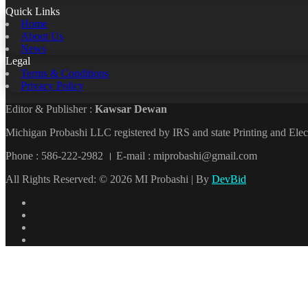
Quick Links
Home
About Us
News
Legal
Terms & Conditions
Privacy Policy
Editor & Publisher :
Kawsar Dewan
Michigan Probashi LLC registered by IRS and state Printing and El
Phone : 586-222-2982 । E-mail : miprobashi@gmail.com
All Rights Reserved: © 2026 MI Probashi | By
DevBid
Facebook
X
LinkedIn
YouTube
Back
to
top
button