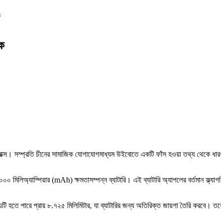
ক
মক
াক্স। সম্প্রতি চীনের সামাজিক যোগাযোগমাধ্যম উইবোতে একটি ফাঁস হওয়া তথ্য থেকে ধারণ
,০০০ মিলিঅ্যাম্পিয়ার (mAh) ক্ষমতাসম্পন্ন ব্যাটারি। এই ব্যাটারি অ্যাপলের বর্তমান ফ্ল্
টি হতে পারে প্রায় ৮.৭২৫ মিলিমিটার, যা ব্যাটারির জন্য অতিরিক্ত জায়গা তৈরি করবে। ত