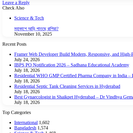
Leave a Reply
Check Also
Close
Science & Tech
মহাকাশে আড়ি পাতছে রাশিয়া?
November 10, 2025
Recent Posts
Framer Web Developer Build Modern, Responsive, and High-P
July 24, 2026
IBPS PO Notification 2026 – Sadhana Educational Academy
July 18, 2026
Residential WHO GMP Certified Pharma Company in India – P
July 18, 2026
Residential Septic Tank Cleaning Services in Hyderabad
July 18, 2026
Best Gynaecologist in Shaikpet Hyderabad – Dr Vindhya Gem
July 18, 2026
Top Categories
International
1,602
Bangladesh
1,574