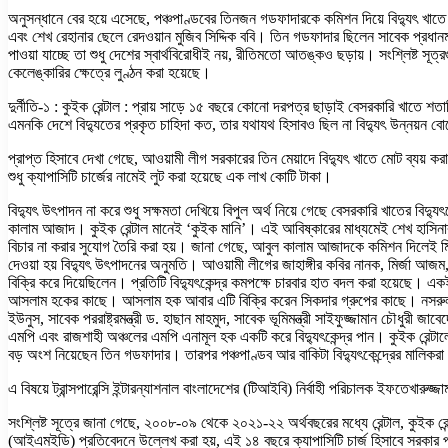
অনুসন্ধানে বের হয়ে এসেছে, পঞ্চপাণ্ডবের তিনজন গডফাদারকে কমিশন দিয়ে বিদ্যুৎ খাতে
এবং শেখ রেহানার ছেলে রেদওয়ান মুজিব সিদ্দিক ববি। তিন গডফাদার ছিলেন সাবেক প্রধানমন্
পাওয়া যাচ্ছে তা শুধু দেশের স্বার্থবিরোধীই নয়, রীতিমতো আতঙ্কও ছড়ায়। সংশ্লিষ্ট সূত
কেলেঙ্কারির ক্ষেত্রে লুণ্ঠন করা হয়েছে।
দুর্নীতি-১ : কুইক রেন্টাল : প্রায় সাড়ে ১৫ বছরে কোনো দরপত্র ছাড়াই বেসরকারি খাতে
এমনকি দেশে বিদ্যুতের প্রকৃত চাহিদা কত, তার যথাযথ হিসাবও ছিল না বিদ্যুৎ উন্নয়ন বো
প্রাপ্ত হিসাবে দেখা গেছে, আওয়ামী লীগ সরকারের তিন মেয়াদে বিদ্যুৎ খাতে মোট ব্যয় ক
শুধু ক্যাপাসিটি চার্জের নামেই লুট করা হয়েছে এক লাখ কোটি টাকা।
বিদ্যুৎ উৎপাদন না করে শুধু সক্ষমতা দেখিয়ে বিপুল অর্থ নিয়ে গেছে বেসরকারি খাতের বিদ্য
কালাম আজাদ। কুইক রেন্টাল মানেই ‘কুইক মানি’। এই আবিষ্কারের মাধ্যমেই শেখ হাসিনার ঘ
বিচার না করার সুযোগ তৈরি করা হয়। জানা গেছে, আবুল কালাম আজাদকে কমিশন দিলেই মিলত 
দেওয়া হয় বিদ্যুৎ উৎপাদনের অনুমতি। আওয়ামী লীগের জাহাঙ্গীর কবির নানক, মির্জা আজ
বিক্রি করে দিয়েছিলেন। প্রতিটি বিদ্যুৎকেন্দ্র কমপক্ষে চারবার হাত বদল করা হয়েছে। একই
আসলাম হকের কাছে। আসলাম হক আবার এটি বিক্রি করেন সিকদার গ্রুপের কাছে। নসরুল হামিদ 
ইউনুস, সাবেক পররাষ্ট্রমন্ত্রী ড. হাছান মাহমুদ, সাবেক ভূমিমন্ত্রী সাইফুজ্জামান চৌধুরী জ
এমপি এবং রাজশাহী অঞ্চলের এমপি এনামূল হক একটি করে বিদ্যুৎকেন্দ্র পান। কুইক রেন্টালে
বড় অংশ নিয়েছেন তিন গডফাদার। তারপর পঞ্চপাণ্ডব আর বাকিটা বিদ্যুৎকেন্দ্রের মালিকর
এ বিষয়ে ট্রান্সপারেন্সি ইন্টারন্যাশনাল বাংলাদেশের (টিআইবি) নির্বাহী পরিচালক ইফতেখারু
সংশ্লিষ্ট সূত্রে জানা গেছে, ২০০৮-০৯ থেকে ২০২১-২২ অর্থবছরের মধ্যে রেন্টাল, কুইক রেন
(আইএমইডি) প্রতিবেদনে উল্লেখ করা হয়, এই ১৪ বছরে ক্যাপাসিটি চার্জ হিসাবে সরকার প