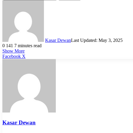
Kasar Dewan
Last Updated: May 3, 2025
0
141
7 minutes read
Show More
LinkedIn
Pinterest
Reddit
WhatsApp
Telegram
Viber
Share
Facebook
X
via
Email
Kasar Dewan