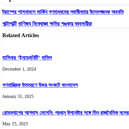
Website
ট্রাম্পের
ট্রাম্পের শাসনামলে মার্কিন গণমাধ্যমের স্বাধীনতায় উদ্বেগজনক অবনতি
শাসনামলে
মার্কিন
পাল্টাপাল্টি
পাল্টাপাল্টি বাণিজ্য নিষেধাজ্ঞা ক্ষতির শঙ্কায় ব্যবসায়ীরা
গণমাধ্যমের
বাণিজ্য
স্বাধীনতায়
নিষেধাজ্ঞা
Related Articles
উদ্বেগজনক
ক্ষতির
অবনতি
শঙ্কায়
ব্যবসায়ীরা
হাসিনার ‘ইনডেমনিটি’ বাতিল
December 1, 2024
গণতান্ত্রিক উত্তরণে উভয় সংকটে বাংলাদেশ
January 31, 2025
রোডম্যাপের আশ্বাস মেলেনি: প্রধান উপদেষ্টার সঙ্গে তিন রাজনৈতিক দলের 
May 25, 2025