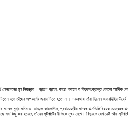
 লেনদেনের মূল নিয়ন্ত্রক। প্রকল্প গ্রহণ, কারো পদায়ন বা বিদ্যুত্সংক্রান্ত কোনো আর্থিক 
িতেন বলে তাঁদের অপকর্মের জবাব দিতে হতো না। এককথায় তাঁরা ছিলেন জবাবদিহির ঊর্ধ্বে
খ হাসিনার সাবেক মুখ্য সচিব ড. আহমদ কায়কাউস, প্রধানমন্ত্রীর সাবেক এসডিজিবিষয়ক সমন
ছে সব কিছু করা হয়েছে তাঁদের লুটপাটের নীতিকে মুখ্য রেখে। বিদ্যুতে যেখানেই তাঁরা লুটপা