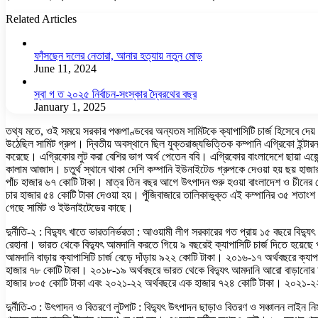
Related Articles
ফাঁসছেন দলের নেতারা, আনার হত্যায় নতুন মোড়
June 11, 2024
স্বা গ ত ২০২৫ নির্বাচন-সংস্কার দ্বৈরথের বছর
January 1, 2025
তথ্য মতে, ওই সময়ে সরকার পঞ্চপাণ্ডবের অন্যতম সামিটকে ক্যাপাসিটি চার্জ হিসেবে দেয়
উঠেছিল সামিট গ্রুপ। দ্বিতীয় অবস্থানে ছিল যুক্তরাজ্যভিত্তিক কম্পানি এগ্রিকো ইন্টার
করেছে। এগ্রিকোর লুট করা বেশির ভাগ অর্থ পেতেন ববি। এগ্রিকোর বাংলাদেশে ছায়া এজে
কালাম আজাদ। চতুর্থ স্থানে থাকা দেশি কম্পানি ইউনাইটেড গ্রুপকে দেওয়া হয় ছয় হাজার
পাঁচ হাজার ৬৭ কোটি টাকা। মাত্র তিন বছর আগে উৎপাদন শুরু হওয়া বাংলাদেশ ও চীনের যৌ
চার হাজার ৫৪ কোটি টাকা দেওয়া হয়। পুঁজিবাজারে তালিকাভুক্ত এই কম্পানির ৩৫ শতাংশ
গেছে সামিট ও ইউনাইটেডের কাছে।
দুর্নীতি-২ : বিদ্যুৎ খাতে ভারতনির্ভরতা : আওয়ামী লীগ সরকারের গত প্রায় ১৫ বছরে বি
রেহানা। ভারত থেকে বিদ্যুৎ আমদানি করতে গিয়ে ৯ বছরেই ক্যাপাসিটি চার্জ দিতে হয়েছে
আমদানি বাড়ায় ক্যাপাসিটি চার্জ বেড়ে দাঁড়ায় ৯২২ কোটি টাকা। ২০১৬-১৭ অর্থবছরে ক্যাপ
হাজার ৭৮ কোটি টাকা। ২০১৮-১৯ অর্থবছরে ভারত থেকে বিদ্যুৎ আমদানি আরো বাড়ানোর চ
হাজার ৮০৫ কোটি টাকা এবং ২০২১-২২ অর্থবছরে এক হাজার ৭২৪ কোটি টাকা। ২০২১-২২, 
দুর্নীতি-৩ : উৎপাদন ও বিতরণে লুটপাট : বিদ্যুৎ উৎপাদন ছাড়াও বিতরণ ও সঞ্চালন লাইন নির্