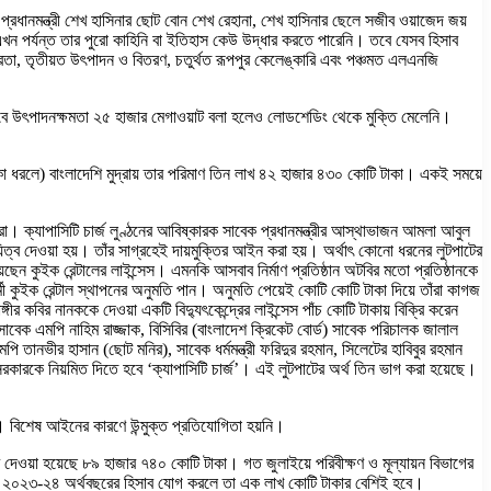
প্রধানমন্ত্রী শেখ হাসিনার ছোট বোন শেখ রেহানা, শেখ হাসিনার ছেলে সজীব ওয়াজেদ জয়
া। এখন পর্যন্ত তার পুরো কাহিনি বা ইতিহাস কেউ উদ্ধার করতে পারেনি। তবে যেসব হিসাব
তনির্ভরতা, তৃতীয়ত উৎপাদন ও বিতরণ, চতুর্থত রূপপুর কেলেঙ্কারি এবং পঞ্চমত এলএনজি
 হিসাবে উৎপাদনক্ষমতা ২৫ হাজার মেগাওয়াট বলা হলেও লোডশেডিং থেকে মুক্তি মেলেনি।
 টাকা ধরলে) বাংলাদেশি মুদ্রায় তার পরিমাণ তিন লাখ ৪২ হাজার ৪৩০ কোটি টাকা। একই সময়ে
ায়ীরা। ক্যাপাসিটি চার্জ লুণ্ঠনের আবিষ্কারক সাবেক প্রধানমন্ত্রীর আস্থাভাজন আমলা আবুল
ত্ব দেওয়া হয়। তাঁর সাগ্রহেই দায়মুক্তির আইন করা হয়। অর্থাৎ কোনো ধরনের লুটপাটের
ন কুইক রেন্টালের লাইন্সেস। এমনকি আসবাব নির্মাণ প্রতিষ্ঠান অটবির মতো প্রতিষ্ঠানকে
 কুইক রেন্টাল স্থাপনের অনুমতি পান। অনুমতি পেয়েই কোটি কোটি টাকা দিয়ে তাঁরা কাগজ
ীর কবির নানককে দেওয়া একটি বিদ্যুৎকেন্দ্রের লাইন্সেস পাঁচ কোটি টাকায় বিক্রি করেন
াবেক এমপি নাহিম রাজ্জাক, বিসিবির (বাংলাদেশ ক্রিকেট বোর্ড) সাবেক পরিচালক জালাল
 এমপি তানভীর হাসান (ছোট মনির), সাবেক ধর্মমন্ত্রী ফরিদুর রহমান, সিলেটের হাবিবুর রহমান
 সরকারকে নিয়মিত দিতে হবে ‘ক্যাপাসিটি চার্জ’। এই লুটপাটের অর্থ তিন ভাগ করা হয়েছে।
়েছে। বিশেষ আইনের কারণে উন্মুক্ত প্রতিযোগিতা হয়নি।
ে দেওয়া হয়েছে ৮৯ হাজার ৭৪০ কোটি টাকা। গত জুলাইয়ে পরিবীক্ষণ ও মূল্যায়ন বিভাগের
-২৩ ও ২০২৩-২৪ অর্থবছরের হিসাব যোগ করলে তা এক লাখ কোটি টাকার বেশিই হবে।