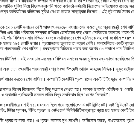
 রাশিয়ার রাষ্ট্রায়ত্ত কম্পানি গাজপ্রমকে দেওয়া হয় প্রতিটি দুই কোটি ডলারের বেশি দা
আর্থিক সুবিধা নিয়ে বিদ্যুৎ-জ্বালানি খাতে কর্মকর্তা-কর্মচারী নিয়োগের অভিযোগও রয়েছে 
 কর্মকর্তাদের ঘনিষ্ঠদের সুবিধা দেওয়া হয়েছে সাবকন্ট্রাক্ট হিসেবে। এই লুটপাটের টাকার বেশি
দ্র থেকে ৫০০ কোটি ডলারের বেশি আত্মসাৎ করেছেন বাংলাদেশের ক্ষমতাচ্যুত প্রধানমন্ত্রী শে
 এবং তাঁর পরিবারের সদস্যরা রাশিয়ান রোসাটমের কাছ থেকে সোভিয়েত আমলের পারমাণবিক চুল্
ড থেকে এই পাঁচ বিলিয়ন ডলার বিভিন্ন ব্যাংকে স্থানান্তরে শেখ হাসিনাকে সহায়তা করেছিল প্
া হয় এক হাজার ২৬৫ কোটি ডলার। প্রয়োজনের তুলনায় তা বহুগুণ বেশি। মালয়েশিয়ার একটি 
কার প্রধানমন্ত্রী শেখ হাসিনা। মধ্যস্থতার বিনিময়ে পাচার করা অর্থের ৩০ শতাংশ পান টিউ
ী ছিলেন টিউলিপ। ওই সময় ঢাকা-মস্কোর বিলিয়ন ডলারের অস্ত্র চুক্তির মধ্যস্থতা করেছিলেন 
া এবং চাচা তৎকালীন প্রধানমন্ত্রীর প্রতিরক্ষা উপদেষ্টা তারিক আহমেদ সিদ্দিক। যুক্তরাষ্ট্র
্থ পাচার করতেন শেখ হাসিনা। কম্পানিটি ডেসটিনি গ্রুপ নামের একটি চিটিং ফান্ড কম্পানির সঙ
 রাখলেও বিশেষ বিবেচনায় শিল্পে কিছু সংযোগ দেওয়া হয়। সাবেক উপদেষ্টা তৌফিক-ই-এলাহী ছ
ুৎ ও জ্বালানি প্রতিমন্ত্রী নসরুল হামিদ বিপুর মতবিরোধ ছিল ‘ওপেন সিক্রেট’।
বং কেরানীগঞ্জের শাহীন চেয়ারম্যান মিলে গড়ে তুলেছিলেন একটি সিন্ডিকেট। এই সিন্ডিকেট দ
মিটার স্থাপন, বিলিং প্রকল্প ও নেটওয়ার্ক সিকিউরিটিসংক্রান্ত প্রায় ছয় হাজার কোটি টাক
িজি প্রকল্পের কাজ পায়। এ প্রকল্প আলোর মুখ দেখেনি। অভিযোগ আছে, পাওয়ারকোর প্রধান শে