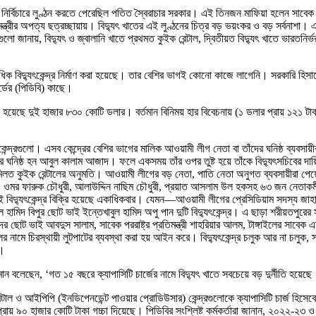
 নির্বিচারে লুণ্ঠন করতে পেরেছিল পতিত স্বৈরাচার সরকার। এই তিনজন মাফিয়া হলেন সাবেক 
ত্রীর অপত্য ছত্রচ্ছায়ায়। বিদ্যুৎ খাতের এই লুণ্ঠনের চিত্র বড় ভয়ংকর ও বড় সর্বনাশ
্রগুলো জানায়, বিদ্যুৎ ও জ্বালানি খাতে প্রথমত কুইক রেন্টাল, দ্বিতীয়ত বিদ্যুৎ খাতে ভার
 শতাধিক বিদ্যুৎকেন্দ্র নির্মাণ করা হয়েছে। তার বেশির ভাগই কোনো কাজে লাগেনি। সরকারি
র্ডের (পিডিবি) কাছে।
রা হয়েছে দুই হাজার ৮৩০ কোটি ডলার। বর্তমান বিনিময় হার বিবেচনায় (১ ডলার প্রায় ১২১
ুৎকেন্দ্রগুলো। এসব কেন্দ্রের বেশির ভাগের মালিক আওয়ামী লীগ নেতা বা তাঁদের ঘনিষ্ঠ ব্যবস
নিষ্ঠ হন আবুল কালাম আজাদ। ফলে একসময় তাঁর ওপর তুষ্ট হয়ে তাঁকে বিদ্যুৎসচিবের দায়ি
কুইক রেন্টালের অনুমতি। আওয়ামী লীগের বড় নেতা, পাতি নেতা অনুগত ব্যবসায়ীরা পেয়েছে
ম, ওমর ফারুক চৌধুরী, আলাউদ্দিন নাছিম চৌধুরী, প্রয়াত আসলাম উল হকসহ ৬৩ জন নেতাকর্মী
 বিদ্যুৎকেন্দ্র বিক্রি হয়েছে একাধিকবার। যেমন—আওয়ামী লীগের প্রেসিডিয়াম সদস্য জাহাঙ্গ
বিপুর ছোট ভাই ইন্তেখাবুল হামিদ অপু পান দুটি বিদ্যুৎকেন্দ্র। এ ছাড়া শরীয়তপুরের স
াবেদের ছোট ভাই আবদুস সালাম, সাবেক পররাষ্ট্র প্রতিমন্ত্রী শাহরিয়ার আলম, টাঙ্গাইলের সাবেক
র নামে চিরস্থায়ী লুটপাটের ব্যবস্থা করা হয় আইন করে। বিদ্যুৎকেন্দ্র চলুক আর না চলুক,
া।
জ্জামান বলেছেন, ‘গত ১৫ বছরে ক্যাপাসিটি চার্জের নামে বিদ্যুৎ খাতে সবচেয়ে বড় দুর্নীতি হয
্টাল ও আইপিপি (ইনডিপেনডেন্ট পাওয়ার প্রোডিউসার) কেন্দ্রগুলোকে ক্যাপাসিটি চার্জ হিসেব
্রায় ৯০ হাজার কোটি টাকা গচ্চা দিয়েছে। পিডিবির সংশ্লিষ্ট কর্মকর্তারা জানান, ২০২২