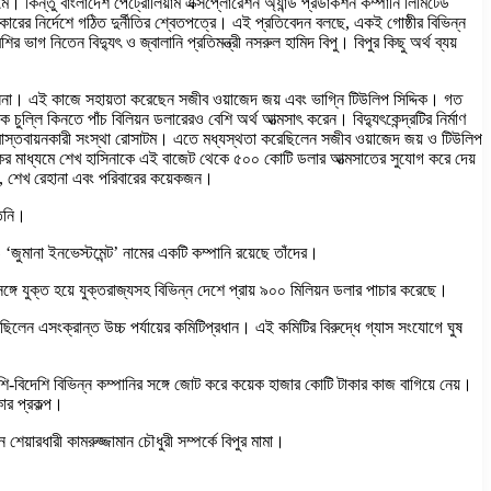
মে। কিন্তু বাংলাদেশ পেট্রোলিয়াম এক্সপ্লোরেশন অ্যান্ড প্রডাকশন কম্পানি লিমিটেড
সরকারের নির্দেশে গঠিত দুর্নীতির শ্বেতপত্রে। এই প্রতিবেদন বলছে, একই গোষ্ঠীর বিভিন্ন
র ভাগ নিতেন বিদ্যুৎ ও জ্বালানি প্রতিমন্ত্রী নসরুল হামিদ বিপু। বিপুর কিছু অর্থ ব্যয়
খ হাসিনা। এই কাজে সহায়তা করেছেন সজীব ওয়াজেদ জয় এবং ভাগ্নি টিউলিপ সিদ্দিক। গত
লি কিনতে পাঁচ বিলিয়ন ডলারেরও বেশি অর্থ আত্মসাৎ করেন। বিদ্যুৎকেন্দ্রটির নির্মাণ
রকল্প বাস্তবায়নকারী সংস্থা রোসাটম। এতে মধ্যস্থতা করেছিলেন সজীব ওয়াজেদ জয় ও টিউলিপ
ব্যাংকের মাধ্যমে শেখ হাসিনাকে এই বাজেট থেকে ৫০০ কোটি ডলার আত্মসাতের সুযোগ করে দেয়
লিপ, শেখ রেহানা এবং পরিবারের কয়েকজন।
তিনি।
েও ‘জুমানা ইনভেস্টমেন্ট’ নামের একটি কম্পানি রয়েছে তাঁদের।
্গে যুক্ত হয়ে যুক্তরাজ্যসহ বিভিন্ন দেশে প্রায় ৯০০ মিলিয়ন ডলার পাচার করেছে।
িলেন এসংক্রান্ত উচ্চ পর্যায়ের কমিটিপ্রধান। এই কমিটির বিরুদ্ধে গ্যাস সংযোগে ঘুষ
েশি-বিদেশি বিভিন্ন কম্পানির সঙ্গে জোট করে কয়েক হাজার কোটি টাকার কাজ বাগিয়ে নেয়।
ার প্রকল্প।
য়ারধারী কামরুজ্জামান চৌধুরী সম্পর্কে বিপুর মামা।