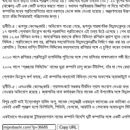
খননের নামে বাড়তি টাকায় প্রকল্প নেওয়া হয়। এগুলোর সঠিক তথ্যও নেই। ২০ কূপের খননকাজ
(বাপেক্স) এটি এক কোটি ডলারে করতে পারত। যথাযথ প্রক্রিয়ায় বিজ্ঞপ্তি না দিয়ে অনৈতিক 
কম্পানির মধ্যে প্রতিযোগিতার নামে দরপত্র ডেকে কাজ দেওয়া হয়েছে। মন্ত্রণালয়ের উচ্চপদস্থ
হতো ববির সিআরআই পরিচালনার জন্য।
দুর্নীতি-৪ : রূপপুর কেলেঙ্কারি : অভিযোগ পাওয়া গেছে, রূপপুর পারমাণবিক বিদ্যুৎকেন্
১৭ আগস্ট গ্লোবাল ডিফেন্স কর্পের প্রকাশিত প্রতিবেদনে এই তথ্য উঠে এসেছে। শেখ হাসিনা
ব্যয় ১২.৬৫ বিলিয়ন ডলার। মালয়েশিয়ার ব্যাংকে রক্ষিত বিভিন্ন রাশিয়ান স্ল্যাশ ফান্
সিদ্দিক। প্রতিবেদনে বলা হয়, রাশিয়ার সহযোগিতায় বিদ্যুৎকেন্দ্রটির নির্মাণে খরচ ধর
রোসাটম। নিজের ভাগ্নি টিউলিপ সিদ্দিকের মধ্যস্থতায় রাশিয়ার সঙ্গে এ চুক্তি করেন তখন
২০১৩ সালে রাশিয়ার প্রেসিডেন্ট ভ্লাদিমির পুতিনের সঙ্গে শেখ হাসিনার সাক্ষাৎকালে সঙ্গ
২০০৯ সালে ‘প্রচ্ছায়া লিমিটেড’ নামের ভুয়া কম্পানি চালু করেন টিউলিপ, তাঁর মা শেখ রেহান
গ্লোবাল ডিফেন্স কর্প বলছে, এই কম্পানির মাধ্যমেই বিভিন্ন দেশের অফশোর অ্যাকাউন্টে অর
দুর্নীতি-৫ : এলএনজি কেলেঙ্কারি : গ্যাসসংকটে সরকার দীর্ঘদিন গ্যাস সংযোগ দেওয়া বন্ধ
নেওয়ার অভিযোগ রয়েছে। জ্বালানির নানা কার্যক্রম নিয়ে সাবেক এই উপদেষ্টার সঙ্গে বিদ্য
বিপুর ছোট ভাই ইন্তেখাবুল হামিদ অপু, সাবেক সেতুমন্ত্রী ওবায়দুল কাদেরের এক ভাতিজা এ
এমনই একটি প্রকল্প হলো ডিপিডিসি, পিডিবি, ডেসকো, আরইবি ও নেসকোর অ্যাডভান্স মিটারিং, 
একইভাবে পাওয়ারকো ইন্টারন্যাশনাল নামের কম্পানি বিদেশি দুটি কম্পানির সঙ্গে একটি এলপ
Copy URL