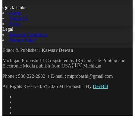
Quick Links
Home
About Us
News
Legal
Terms & Conditions
Privacy Policy
Editor & Publisher :
Kawsar Dewan
Michigan Probashi LLC registered by IRS and state Printing and
Electronic Media publish from USA 🇺🇸 Michigan
Phone : 586-222-2982 । E-mail : miprobashi@gmail.com
All Rights Reserved: © 2026 MI Probashi | By
DevBid
Facebook
X
LinkedIn
YouTube
Back
to
top