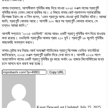
নাসার তথ্যমতে, আগামীকাল পৃথিবীর কাছ দিয়ে যাওয়া ২০২৫ ওএক্স নামের গ্রহাণুটি
পৃথিবীর জন্য তেমন কোনো হুমকির নয়। এ বিষয়ে নাসার জেট প্রপালশন ল্যাবরেটরির
বিশেষজ্ঞ ইয়ান জে ও’নিল বলেন, ‘এমন গ্রহাণুর আসা–যাওয়া খুবই নিয়মিত ঘটনা। আমরা
জানি, গ্রহাণুটি কোথায় আছে। আগামী ১০০ বছর পর গ্রহাণুটি কোথায় থাকবে, সে
তথ্যও আমরা জানি।’
আগামী সপ্তাহে ‘২০২৫ ওডব্লিউ’ নামের আরও একটি গ্রহাণু পৃথিবীর পাশ দিয়ে যাওয়ার
কথা রয়েছে। ওডব্লিউ গ্রহাণুটির আকার প্রায় ২১০ ফুট। গ্রহাণুটি ২৮ জুলাই পৃথিবীর
কাছাকাছি অবস্থান করবে।
নাসার সেন্টার ফর নিয়ার–আর্থ অবজেক্ট স্টাডিজের গ্রহাণু বিশেষজ্ঞ ডেভিড ফার্নোচিয়া
জানিয়েছেন, ২০২৫ ওএক্স গ্রহাণুটি দুরবিন দিয়ে দেখা যাবে না। আগামী ২০২৯ সালে
অ্যাপোফিস নামের একটি গ্রহাণু পৃথিবীর খুব কাছে অর্থাৎ ৩৮ হাজার কিলোমিটারের মধ্যে
চলে আসবে বলে ধারণা করা হচ্ছে।
Copy URL
Kasar Dewan
Last Updated: July 25, 2025