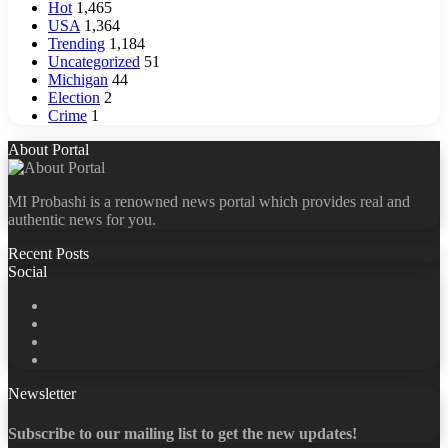
Hot
1,465
USA
1,364
Trending
1,184
Uncategorized
51
Michigan
44
Election
2
Crime
1
About Portal
MI Probashi is a renowned news portal which provides real and
authentic news for you.
Recent Posts
Social
Facebook
X
LinkedIn
YouTube
Newsletter
Subscribe to our mailing list to get the new updates!