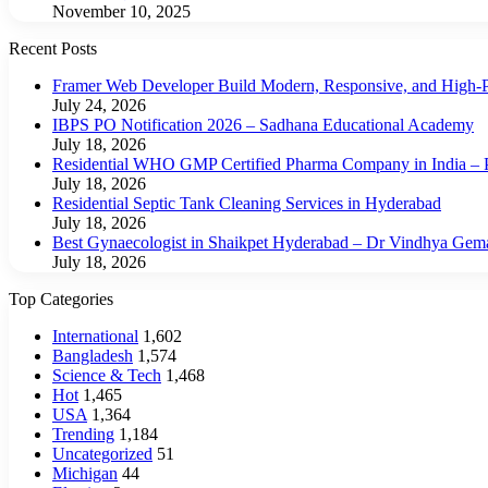
November 10, 2025
Recent Posts
Framer Web Developer Build Modern, Responsive, and High-P
July 24, 2026
IBPS PO Notification 2026 – Sadhana Educational Academy
July 18, 2026
Residential WHO GMP Certified Pharma Company in India – P
July 18, 2026
Residential Septic Tank Cleaning Services in Hyderabad
July 18, 2026
Best Gynaecologist in Shaikpet Hyderabad – Dr Vindhya Gem
July 18, 2026
Top Categories
International
1,602
Bangladesh
1,574
Science & Tech
1,468
Hot
1,465
USA
1,364
Trending
1,184
Uncategorized
51
Michigan
44