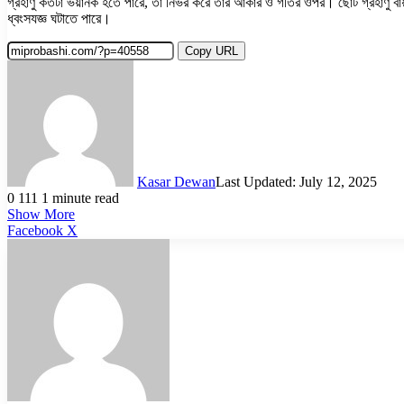
গ্রহাণু কতটা ভয়ানক হতে পারে, তা নির্ভর করে তার আকার ও গতির ওপর। ছোট গ্রহাণু বায়ু
ধ্বংসযজ্ঞ ঘটাতে পারে।
Copy URL
Kasar Dewan
Last Updated: July 12, 2025
0
111
1 minute read
Show More
LinkedIn
Pinterest
Reddit
WhatsApp
Telegram
Viber
Share
Facebook
X
via
Email