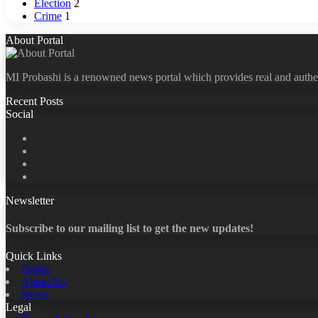
Election
2
Crime
1
About Portal
MI Probashi is a renowned news portal which provides real and authe
Recent Posts
Social
Facebook
X
LinkedIn
YouTube
Newsletter
Subscribe to our mailing list to get the new updates!
Quick Links
Home
About Us
News
Legal