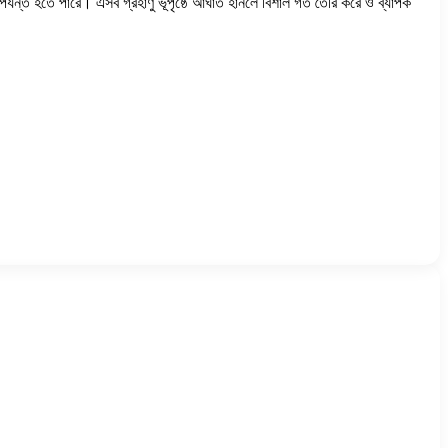
পর্যন্ত হতে পারে। এসব গ্রহাণু ভূপৃষ্ঠে আঘাত হানলে বিশাল গর্ত তৈরি করে ও ব্যাপক