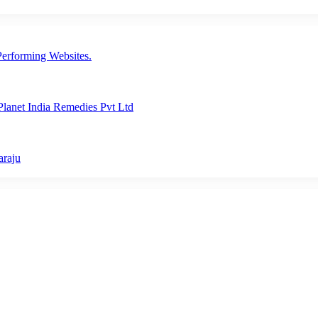
erforming Websites.
lanet India Remedies Pvt Ltd
araju