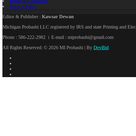
Terms & Conditions
Privacy Policy
Editor & Publisher :
Kawsar Dewan
Michigan Probashi LLC registered by IRS and state Printing and El
Phone : 586-222-2982 । E-mail : miprobashi@gmail.com
All Rights Reserved: © 2026 MI Probashi | By
DevBid
Facebook
X
LinkedIn
YouTube
Back
to
top
button