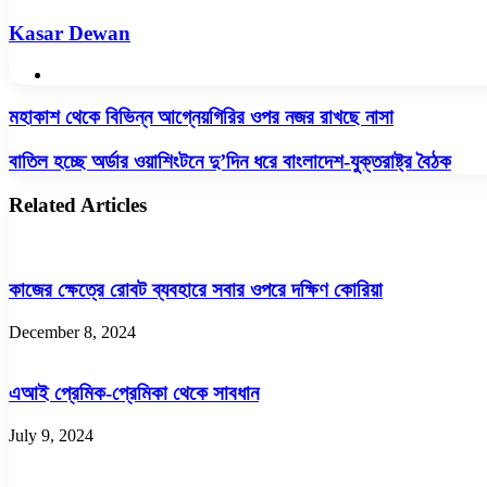
Kasar Dewan
Website
মহাকাশ
মহাকাশ থেকে বিভিন্ন আগ্নেয়গিরির ওপর নজর রাখছে নাসা
থেকে
বিভিন্ন
বাতিল
বাতিল হচ্ছে অর্ডার ওয়াশিংটনে দু’দিন ধরে বাংলাদেশ-যুক্তরাষ্ট্র বৈঠক
আগ্নেয়গিরির
হচ্ছে
ওপর
অর্ডার
Related Articles
নজর
ওয়াশিংটনে
রাখছে
দু’দিন
নাসা
ধরে
বাংলাদেশ-
কাজের ক্ষেত্রে রোবট ব্যবহারে সবার ওপরে দক্ষিণ কোরিয়া
যুক্তরাষ্ট্র
বৈঠক
December 8, 2024
এআই প্রেমিক-প্রেমিকা থেকে সাবধান
July 9, 2024