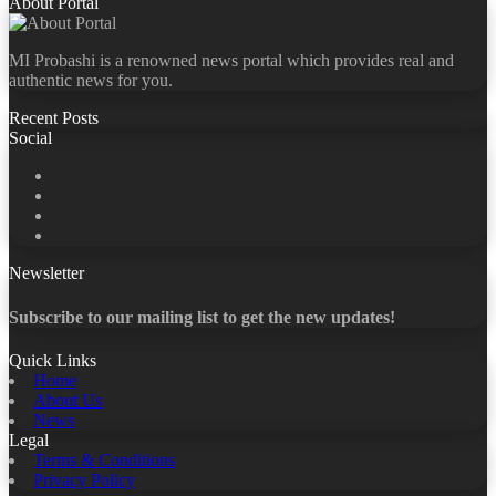
About Portal
MI Probashi is a renowned news portal which provides real and
authentic news for you.
Recent Posts
Social
Facebook
X
LinkedIn
YouTube
Newsletter
Subscribe to our mailing list to get the new updates!
Quick Links
Home
About Us
News
Legal
Terms & Conditions
Privacy Policy