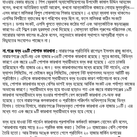
যাওয়ায় বেকার বাড়ছে। শিপ ব্রেকার্স অ্যাসোসিয়েশনের উপদেষ্টা কামাল উদ্দিন আহমেদ
বলেন, কখনো অতিরিক্ত ভ্যাট আরোপ, কখনো আন্তর্জাতিক বাজারে লোহার মূল্যবৃদ্ধি—
এসব কারণে মালিকরা বিপুল লোকসানের শিকার হয়েছেন। এ ছাড়া ব্যবসা বন্ধ থাকলেও
এলসির বিপরীতে ব্যাংকের ঋণ পরিশোধ বন্ধ ছিল না, ফলে মালিকরা কঠিন সংকটে
পড়েন। ডলার সংকট, এলসি খুলতে ব্যাংকের কঠোর শর্ত এবং আন্তর্জাতিক ষড়যন্ত্রের
কারণেও এই শিল্পে চরম দুরবস্থা দেখা দিয়েছে। মোস্তফা হাকিম গ্রুপের পরিচালক মো.
সারোয়ার আলম কালের কণ্ঠকে বলেন, নতুনভাবে কারখানা স্থাপনে আগ্রহীরা গ্যাস ও
বিদ্যুতের সংযোগও পাচ্ছেন না।
না.গঞ্জে বন্ধ ২৬টি পোশাক কারখানা :
নারায়ণগঞ্জ প্রতিনিধি রাশেদুল ইসলাম রাজু জানান,
নারায়ণগঞ্জে ছোট-বড় এক হাজার ৮৩৪টি পোশাক কারখানা রয়েছে। সূত্র জানায়, বিভিন্ন
কারণে এক বছরে ২৬টি পোশাক কারখানা স্থায়ীভাবে বন্ধ করা হয়েছে। এতে চাকরি
হারিয়েছেন পাঁচ হাজার ৩৪২ জন। বন্ধ কারখানাগুলোর মধ্যে রয়েছে নিট গার্ডেন, একে
ফ্যাশন লিমিটেড, লা মেইজন কচুর লিমিটেড, মোল্লা নিট ফ্যাশনসহ অন্তত আটটি বড়
প্রতিষ্ঠান। এদিকে কারখানাগুলো স্থায়ীভাবে বন্ধ হওয়ার কারণ পর্যালোচনা করে দেখা
যায়, পোশাক কারখানার মধ্যে বেশির ভাগই বন্ধ হয়েছে আর্থিক সংকট এবং পর্যাপ্ত কাজের
অভাবের কারণে। স্থায়ীভাবে বন্ধ হয়ে যাওয়া ছাড়াও গত এক বছরে নারায়ণগঞ্জের ১৯টি
কারখানা অস্থায়ীভাবে বন্ধ হওয়ার পাশাপাশি বেশ কয়েকটি কারখানা লে-অফ করা
হয়েছে। তবে নারায়ণগঞ্জ কলকারখানা ও প্রতিষ্ঠান পরিদর্শন অধিদপ্তর দিচ্ছে ভিন্ন
হিসাব। তাদের হিসাবে, নারায়ণগঞ্জে নিবন্ধনকৃত পোশাক কারখানা এক হাজার ১০টি। এর
মধ্যে গত এক বছরে ৯টি কারখানা স্থায়ীভাবে বন্ধ হয়ে গেছে।
বন্ধ হয়ে যাওয়া নিট গার্ডেন কারখানার প্রশাসনিক কর্মকর্তা কামরুল হোসেন রনি বলেন,
‘কারখানায় প্রায় সাড়ে ৪০০ শ্রমিক কাজ করত। দৈনিক ১০ হাজারেরও বেশি পোশাক
তৈরি হতো। আর টাকার অঙ্কে বলতে গেলে প্রতিদিন ২০ হাজার মার্কিন ডলারের