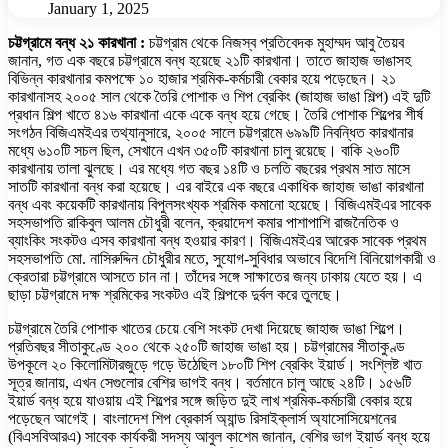
January 1, 2025
চট্টগ্রামে বন্ধ ২১ কারখানা :
চট্টগ্রাম থেকে নিজস্ব প্রতিবেদক মুহাম্মদ আবু তৈয়ব
জানান, গত এক বছরে চট্টগ্রামে বন্ধ হয়েছে ২১টি কারখানা। তাতে জাহাজ ভাঙাসহ
বিভিন্ন কারখানার কমপক্ষে ১০ হাজার শ্রমিক-কর্মচারী বেকার হয়ে পড়েছেন। ২১
কারখানাসহ ২০০৫ সাল থেকে তৈরি পোশাক ও শিপ ব্রেকিং (জাহাজ ভাঙা শিল্প) এই দুটি
প্রধান শিল্প খাতে ৪১৬ কারখানা একে একে বন্ধ হয়ে গেছে। তৈরি পোশাক শিল্পের শীর্ষ
সংগঠন বিজিএমইএর তথ্যানুসারে, ২০০৫ সালে চট্টগ্রামে ৬৯৯টি নিবন্ধিত কারখানার
মধ্যে ৬১০টি সচল ছিল, সেখানে এখন ৩৫০টি কারখানা চালু রয়েছে। বাকি ২৬০টি
কারখানায় তালা ঝুলছে। এর মধ্যে গত বছর ১৪টি ও চলতি বছরের প্রথম সাত মাসে
সাতটি কারখানা বন্ধ করা হয়েছে। এর বাইরে এক বছরে একাধিক জাহাজ ভাঙা কারখানা
বন্ধ এবং কয়েকটি কারখানায় বিপুলসংখ্যক শ্রমিক কমানো হয়েছে। বিজিএমইএর সাবেক
সহসভাপতি রাকিবুল আলম চৌধুরী বলেন, ক্রয়াদেশ কমার পাশাপাশি রাজনৈতিক ও
ব্যাংকিং সংকটও এসব কারখানা বন্ধ হওয়ার কারণ। বিজিএমইএর আরেক সাবেক প্রথম
সহসভাপতি মো. নাসিরুদ্দিন চৌধুরীর মতে, সুযোগ-সুবিধার অভাবে বিদেশি বিনিয়োগকারী ও
ক্রেতারা চট্টগ্রামে আসতে চান না। তাঁদের সঙ্গে সাক্ষাতের জন্য ঢাকায় যেতে হয়। এ
ছাড়া চট্টগ্রামে দক্ষ শ্রমিকের সংকটও এই শিল্পকে দুর্বল করে তুলছে।
চট্টগ্রামে তৈরি পোশাক খাতের চেয়ে বেশি সংকট দেখা দিয়েছে জাহাজ ভাঙা শিল্পে।
প্রতিবছর সীতাকুণ্ডে ২০০ থেকে ২৫০টি জাহাজ ভাঙা হয়। চট্টগ্রামের সীতাকুণ্ড
উপকূলে ২০ কিলোমিটারজুড়ে গড়ে উঠেছিল ১৮০টি শিপ ব্রেকিং ইয়ার্ড। সংশ্লিষ্ট খাত
সূত্র জানায়, এখন সেগুলোর বেশির ভাগই বন্ধ। বর্তমানে চালু আছে ২৪টি। ১৫৬টি
ইয়ার্ড বন্ধ হয়ে যাওয়ায় এই শিল্পের সঙ্গে জড়িত দুই লাখ শ্রমিক-কর্মচারী বেকার হয়ে
পড়েছেন আগেই। বাংলাদেশ শিপ ব্রেকার্স অ্যান্ড রিসাইক্লার্স অ্যাসোসিয়েশনের
(বিএসবিআরএ) সাবেক কার্যকরী সদস্য আবুল কাশেম জানান, বেশির ভাগ ইয়ার্ড বন্ধ হয়ে