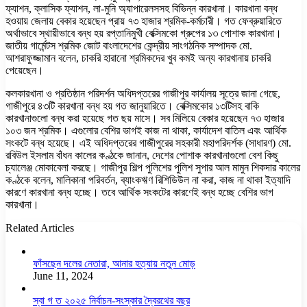
ফ্যাশন, ক্লাসিক ফ্যাশন, লা-মুনি অ্যাপারেলসসহ বিভিন্ন কারখানা। কারখানা বন্ধ
হওয়ায় জেলায় বেকার হয়েছেন প্রায় ৭৩ হাজার শ্রমিক-কর্মচারী। গত ফেব্রুয়ারিতে
অর্থাভাবে স্থায়ীভাবে বন্ধ হয় রপ্তানিমুখী বেক্সিমকো গ্রুপের ১৩ পোশাক কারখানা।
জাতীয় গার্মেন্টস শ্রমিক জোট বাংলাদেশের কেন্দ্রীয় সাংগঠনিক সম্পাদক মো.
আশরাফুজ্জামান বলেন, চাকরি হারানো শ্রমিকদের খুব কমই অন্য কারখানায় চাকরি
পেয়েছেন।
কলকারখানা ও প্রতিষ্ঠান পরিদর্শন অধিদপ্তরের গাজীপুর কার্যালয় সূত্রে জানা গেছে,
গাজীপুরে ৪৩টি কারখানা বন্ধ হয় গত জানুয়ারিতে। বেক্সিমকোর ১৩টিসহ বাকি
কারখানাগুলো বন্ধ করা হয়েছে গত ছয় মাসে। সব মিলিয়ে বেকার হয়েছেন ৭৩ হাজার
১০৩ জন শ্রমিক। এগুলোর বেশির ভাগই কাজ না থাকা, কার্যাদেশ বাতিল এবং আর্থিক
সংকটে বন্ধ হয়েছে। এই অধিদপ্তরের গাজীপুরের সহকারী মহাপরিদর্শক (সাধারণ) মো.
রবিউল ইসলাম বাঁধন কালের কণ্ঠকে জানান, দেশের পোশাক কারখানাগুলো বেশ কিছু
চ্যালেঞ্জ মোকাবেলা করছে। গাজীপুর শিল্প পুলিশের পুলিশ সুপার আল মামুন শিকদার কালের
কণ্ঠকে বলেন, মালিকানা পরিবর্তন, ব্যাংকঋণ রিশিডিউল না করা, কাজ না থাকা ইত্যাদি
কারণে কারখানা বন্ধ হচ্ছে। তবে আর্থিক সংকটের কারণেই বন্ধ হচ্ছে বেশির ভাগ
কারখানা।
Related Articles
ফাঁসছেন দলের নেতারা, আনার হত্যায় নতুন মোড়
June 11, 2024
স্বা গ ত ২০২৫ নির্বাচন-সংস্কার দ্বৈরথের বছর