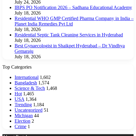
July 24, 2026
IBPS PO Notification 2026 – Sadhana Educational Academy
July 18, 2026
Residential WHO GMP Certified Pharma Company in India –
Planet India Remedies Pvt Ltd
July 18, 2026
Residential Septic Tank Cleaning Services in Hyderabad
July 18, 2026
Best Gynaecologist in Shaikpet Hyderabad – Dr Vindhya
Gemaraju
July 18, 2026
Top Categories
International
1,602
Bangladesh
1,574
Science & Tech
1,468
Hot
1,465
USA
1,364
Trending
1,184
Uncategorized
51
Michigan
44
Election
2
Crime
1