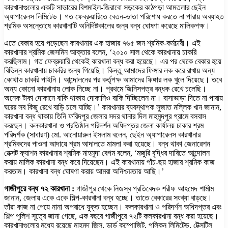
কারখানাগুলোর একটি সাভারের বিশমাইল-জিরাবো সড়কের কাঠগড়া আমতলার ছেইন
অ্যাপারেলস লিমিটেড। গত ফেব্রুয়ারিতে বেতন-ভাতা পরিশোধ করতে না পারায় অব্যাহত
শ্রমিক অসন্তোষে কারখানাটি অনির্দিষ্টকালের জন্য বন্ধ ঘোষণা করেছে মালিকপক্ষ।
এতে বেকার হয়ে পড়েছেন কারখানার এক হাজার ৭৬৫ জন শ্রমিক-কর্মচারী। এই
কারখানার শ্রমিক জেসমিন আক্তার বলেন, ‘২০১০ সাল থেকে কারখানায় চাকরি
করছিলাম। গত ফেব্রুয়ারি থেকেই কারখানা বন্ধ করা হয়েছে। এর পর থেকে বেকার হয়ে
বিভিন্ন কারখানায় চাকরির জন্য গিয়েছি। কিন্তু আমাদের ফিঙ্গার লক করে রাখায় অন্য
কোথাও চাকরি পাইনি। আন্দোলনের পর কর্তৃপক্ষ আমাদের ফিঙ্গার লক খুলে দিয়েছে। তবে
অন্য কোনো কারখানায় লোক নিচ্ছে না। প্রথমে জিনিসপত্র বন্ধক রেখে চলেছি।
অনেক টাকা দোকানে বাকি থাকায় দোকানিও বাকি দিচ্ছিলেন না। বাসাভাড়া দিতে না পারায়
ঘরের সব কিছু রেখে বাড়ি চলে যাচ্ছি।’ কারখানার ব্যবস্থাপক সুজাত মল্লিক খান জানান,
কারখানা বন্ধ থাকায় তিনি ফরিদপুর জেলার সদর থানার দিল মাহমুদপুর গ্রামে বসবাস
করছেন। কলকারখানা ও প্রতিষ্ঠান পরিদর্শন অধিদপ্তর জেলা কার্যালয় ঢাকার শ্রম
পরিদর্শক (সাধারণ) মো. আনোয়ারুল ইসলাম বলেন, ছেইন অ্যাপারেলস কারখানার
শ্রমিকদের পাওনা আদায়ে শ্রম আদালতে মামলা করা হয়েছে। বন্ধ থাকা জেনারেশন
নেক্সট ফ্যাশন কারখানার শ্রমিক মাহমুদা বেগম বলেন, ‘মজুরি বৃদ্ধির দাবিতে আন্দোলন
করায় মালিক কারখানা বন্ধ করে দিয়েছেন। এই কারখানায় পাঁচ-ছয় হাজার শ্রমিক কাজ
করতাম। কারখানা বন্ধ ঘোষণা করায় আমরা অনিশ্চয়তায় আছি।’
গাজীপুরে বন্ধ ৭২ কারখানা :
গাজীপুর থেকে নিজস্ব প্রতিবেদক শরীফ আহমেদ শামীম
জানান, জেলায় একে একে শিল্প-কারখানা বন্ধ হচ্ছে। তাতে বেকারের সংখ্যা বাড়ছে।
তাঁরা কাজ না পেয়ে নানা অপরাধে যুক্ত হচ্ছেন। কলকারখানা ও পরিদর্শন অধিদপ্তর এবং
শিল্প পুলিশ সূত্রে জানা গেছে, এক বছরে গাজীপুরে ৭২টি কলকারখানা বন্ধ করা হয়েছে।
কারখানাগুলোর মধ্যে রয়েছে মাহমুদ জিন্স, ডার্ড কম্পোজিট, পলিকন লিমিটেড, টেক্সটিল