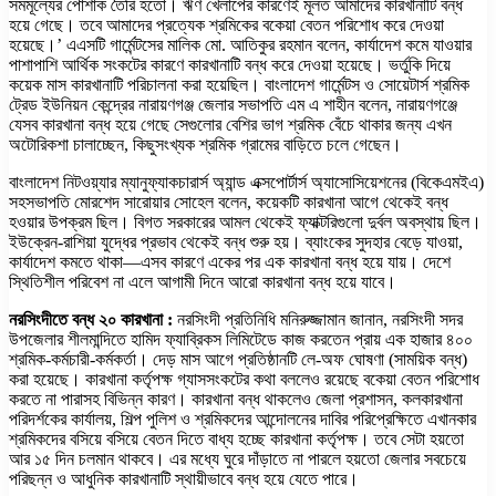
সমমূল্যের পোশাক তৈরি হতো। ঋণ খেলাপের কারণেই মূলত আমাদের কারখানাটি বন্ধ
হয়ে গেছে। তবে আমাদের প্রত্যেক শ্রমিকের বকেয়া বেতন পরিশোধ করে দেওয়া
হয়েছে।’ এএসটি গার্মেন্টসের মালিক মো. আতিকুর রহমান বলেন, কার্যাদেশ কমে যাওয়ার
পাশাপাশি আর্থিক সংকটের কারণে কারখানাটি বন্ধ করে দেওয়া হয়েছে। ভর্তুকি দিয়ে
কয়েক মাস কারখানাটি পরিচালনা করা হয়েছিল। বাংলাদেশ গার্মেন্টস ও সোয়েটার্স শ্রমিক
ট্রেড ইউনিয়ন কেন্দ্রের নারায়ণগঞ্জ জেলার সভাপতি এম এ শাহীন বলেন, নারায়ণগঞ্জে
যেসব কারখানা বন্ধ হয়ে গেছে সেগুলোর বেশির ভাগ শ্রমিক বেঁচে থাকার জন্য এখন
অটোরিকশা চালাচ্ছেন, কিছুসংখ্যক শ্রমিক গ্রামের বাড়িতে চলে গেছেন।
বাংলাদেশ নিটওয়্যার ম্যানুফ্যাকচারার্স অ্যান্ড এক্সপোর্টার্স অ্যাসোসিয়েশনের (বিকেএমইএ)
সহসভাপতি মোরশেদ সারোয়ার সোহেল বলেন, কয়েকটি কারখানা আগে থেকেই বন্ধ
হওয়ার উপক্রম ছিল। বিগত সরকারের আমল থেকেই ফ্যাক্টরিগুলো দুর্বল অবস্থায় ছিল।
ইউক্রেন-রাশিয়া যুদ্ধের প্রভাব থেকেই বন্ধ শুরু হয়। ব্যাংকের সুদহার বেড়ে যাওয়া,
কার্যাদেশ কমতে থাকা—এসব কারণে একের পর এক কারখানা বন্ধ হয়ে যায়। দেশে
স্থিতিশীল পরিবেশ না এলে আগামী দিনে আরো কারখানা বন্ধ হয়ে যাবে।
নরসিংদীতে বন্ধ ২০ কারখানা :
নরসিংদী প্রতিনিধি মনিরুজ্জামান জানান, নরসিংদী সদর
উপজেলার শীলমান্দিতে হামিদ ফ্যাব্রিকস লিমিটেডে কাজ করতেন প্রায় এক হাজার ৪০০
শ্রমিক-কর্মচারী-কর্মকর্তা। দেড় মাস আগে প্রতিষ্ঠানটি লে-অফ ঘোষণা (সাময়িক বন্ধ)
করা হয়েছে। কারখানা কর্তৃপক্ষ গ্যাসসংকটের কথা বললেও রয়েছে বকেয়া বেতন পরিশোধ
করতে না পারাসহ বিভিন্ন কারণ। কারখানা বন্ধ থাকলেও জেলা প্রশাসন, কলকারখানা
পরিদর্শকের কার্যালয়, শিল্প পুলিশ ও শ্রমিকদের আন্দোলনের দাবির পরিপ্রেক্ষিতে এখানকার
শ্রমিকদের বসিয়ে বসিয়ে বেতন দিতে বাধ্য হচ্ছে কারখানা কর্তৃপক্ষ। তবে সেটা হয়তো
আর ১৫ দিন চলমান থাকবে। এর মধ্যে ঘুরে দাঁড়াতে না পারলে হয়তো জেলার সবচেয়ে
পরিছন্ন ও আধুনিক কারখানাটি স্থায়ীভাবে বন্ধ হয়ে যেতে পারে।