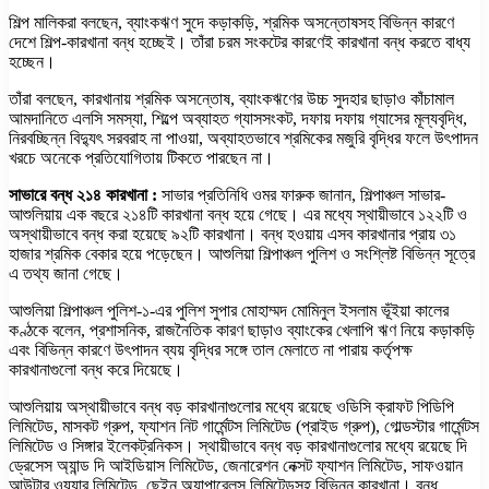
শিল্প মালিকরা বলছেন, ব্যাংকঋণ সুদে কড়াকড়ি, শ্রমিক অসন্তোষসহ বিভিন্ন কারণে
দেশে শিল্প-কারখানা বন্ধ হচ্ছেই। তাঁরা চরম সংকটের কারণেই কারখানা বন্ধ করতে বাধ্য
হচ্ছেন।
তাঁরা বলছেন, কারখানায় শ্রমিক অসন্তোষ, ব্যাংকঋণের উচ্চ সুদহার ছাড়াও কাঁচামাল
আমদানিতে এলসি সমস্যা, শিল্পে অব্যাহত গ্যাসসংকট, দফায় দফায় গ্যাসের মূল্যবৃদ্ধি,
নিরবচ্ছিন্ন বিদ্যুৎ সরবরাহ না পাওয়া, অব্যাহতভাবে শ্রমিকের মজুরি বৃদ্ধির ফলে উৎপাদন
খরচে অনেকে প্রতিযোগিতায় টিকতে পারছেন না।
সাভারে বন্ধ ২১৪ কারখানা :
সাভার প্রতিনিধি ওমর ফারুক জানান, শিল্পাঞ্চল সাভার-
আশুলিয়ায় এক বছরে ২১৪টি কারখানা বন্ধ হয়ে গেছে। এর মধ্যে স্থায়ীভাবে ১২২টি ও
অস্থায়ীভাবে বন্ধ করা হয়েছে ৯২টি কারখানা। বন্ধ হওয়ায় এসব কারখানার প্রায় ৩১
হাজার শ্রমিক বেকার হয়ে পড়েছেন। আশুলিয়া শিল্পাঞ্চল পুলিশ ও সংশ্লিষ্ট বিভিন্ন সূত্রে
এ তথ্য জানা গেছে।
আশুলিয়া শিল্পাঞ্চল পুলিশ-১-এর পুলিশ সুপার মোহাম্মদ মোমিনুল ইসলাম ভূঁইয়া কালের
কণ্ঠকে বলেন, প্রশাসনিক, রাজনৈতিক কারণ ছাড়াও ব্যাংকের খেলাপি ঋণ নিয়ে কড়াকড়ি
এবং বিভিন্ন কারণে উৎপাদন ব্যয় বৃদ্ধির সঙ্গে তাল মেলাতে না পারায় কর্তৃপক্ষ
কারখানাগুলো বন্ধ করে দিয়েছে।
আশুলিয়ায় অস্থায়ীভাবে বন্ধ বড় কারখানাগুলোর মধ্যে রয়েছে ওডিসি ক্রাফট পিডিপি
লিমিটেড, মাসকট গ্রুপ, ফ্যাশন নিট গার্মেন্টস লিমিটেড (প্রাইড গ্রুপ), গোল্ডস্টার গার্মেন্টস
লিমিটেড ও সিঙ্গার ইলেকট্রনিকস। স্থায়ীভাবে বন্ধ বড় কারখানাগুলোর মধ্যে রয়েছে দি
ড্রেসেস অ্যান্ড দি আইডিয়াস লিমিটেড, জেনারেশন নেক্সট ফ্যাশন লিমিটেড, সাফওয়ান
আউটার ওয়্যার লিমিটেড, ছেইন অ্যাপারেলস লিমিটেডসহ বিভিন্ন কারখানা। বন্ধ