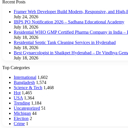
Recent Posts
Framer Web Developer Build Modern, Responsive, and High-P
July 24, 2026
IBPS PO Notification 2026 – Sadhana Educational Academy
July 18, 2026
Residential WHO GMP Certified Pharma Company in India – P
July 18, 2026
Residential Septic Tank Cleaning Services in Hyderabad
July 18, 2026
Best Gynaecologist in Shaikpet Hyderabad – Dr Vindhya Gem
July 18, 2026
Top Categories
International
1,602
Bangladesh
1,574
Science & Tech
1,468
Hot
1,465
USA
1,364
Trending
1,184
Uncategorized
51
Michigan
44
Election
2
Crime
1