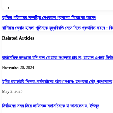
Website
হাসিনা
হাসিনা পরিবারের সম্পত্তি দেখভালে প্রশাসক নিয়োগের আদেশ
পরিবারের
সম্পত্তি
রাশিয়ায়
রাশিয়ায় ড্রোন হামলা পুতিনকে যুদ্ধবিরতি মেনে নিতে প্রভাবিত করবে : কি
দেখভালে
ড্রোন
প্রশাসক
হামলা
Related Articles
নিয়োগের
পুতিনকে
আদেশ
যুদ্ধবিরতি
মেনে
নিতে
রাজনৈতিক দলগুলো যদি বলে যে তারা সংস্কার চায় না, তাহলে এখনই নির্বা
প্রভাবিত
করবে
November 20, 2024
:
কিয়েভ
ইবির ডরমেটরি শিক্ষক-কর্মকর্তাদের অবৈধ দখলে: তৎপরতা নেই প্রশাসনের
May 2, 2025
নির্বাচনের সময় নিয়ে জাতিসঙ্ঘ মহাসচিবকে যা জানালেন ড. ইউনূস