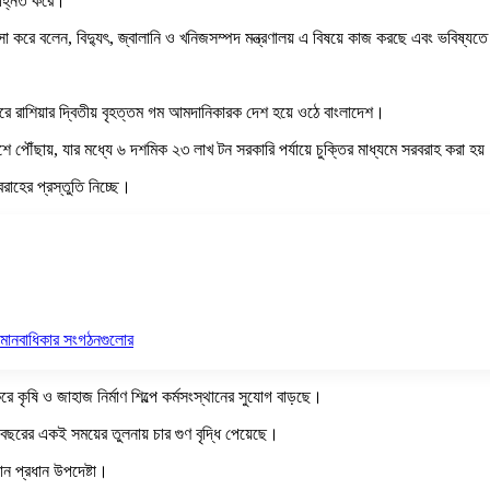
িহ্নিত করে।
রশংসা করে বলেন, বিদ্যুৎ, জ্বালানি ও খনিজসম্পদ মন্ত্রণালয় এ বিষয়ে কাজ করছে এবং ভবিষ
 পরে রাশিয়ার দ্বিতীয় বৃহত্তম গম আমদানিকারক দেশ হয়ে ওঠে বাংলাদেশ।
 পৌঁছায়, যার মধ্যে ৬ দশমিক ২৩ লাখ টন সরকারি পর্যায়ে চুক্তির মাধ্যমে সরবরাহ করা হয
বরাহের প্রস্তুতি নিচ্ছে।
ি মানবাধিকার সংগঠনগুলোর
ে কৃষি ও জাহাজ নির্মাণ শিল্পে কর্মসংস্থানের সুযোগ বাড়ছে।
 বছরের একই সময়ের তুলনায় চার গুণ বৃদ্ধি পেয়েছে।
ান প্রধান উপদেষ্টা।