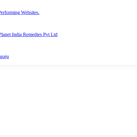
erforming Websites.
lanet India Remedies Pvt Ltd
araju