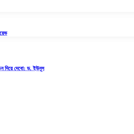
য়েভ
চন দিয়ে দেবো: ড. ইউনূস