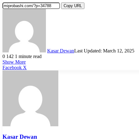
Copy URL
Kasar Dewan
Last Updated: March 12, 2025
0
142
1 minute read
Show More
LinkedIn
Pinterest
Reddit
WhatsApp
Telegram
Viber
Share
Facebook
X
via
Email
Kasar Dewan