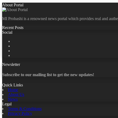
About Portal
MI Probashi is a renowned news portal which provides real and authe
Recent Posts
Social
Facebook
X
LinkedIn
YouTube
Newsletter
Subscribe to our mailing list to get the new updates!
Quick Links
Home
About Us
News
Legal
Terms & Conditions
Privacy Policy