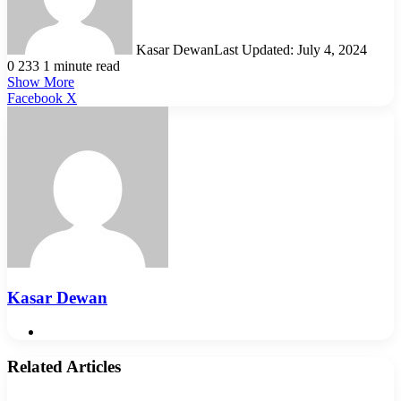
Kasar Dewan
Last Updated: July 4, 2024
0
233
1 minute read
Show More
LinkedIn
Pinterest
Reddit
WhatsApp
Telegram
Viber
Share
Facebook
X
via
Email
Kasar Dewan
Website
Related Articles