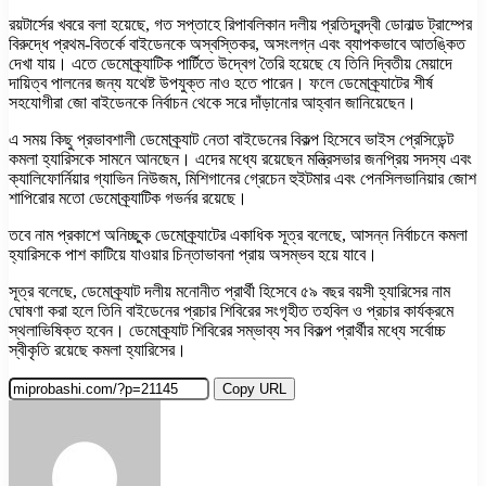
রয়টার্সের খবরে বলা হয়েছে, গত সপ্তাহে রিপাবলিকান দলীয় প্রতিদ্বন্দ্বী ডোনাল্ড ট্রাম্পের
বিরুদ্ধে প্রথম-বিতর্কে বাইডেনকে অস্বস্তিকর, অসংলগ্ন এবং ব্যাপকভাবে আতঙ্কিত
দেখা যায়। এতে ডেমোক্র্যাটিক পার্টিতে উদ্বেগ তৈরি হয়েছে যে তিনি দ্বিতীয় মেয়াদে
দায়িত্ব পালনের জন্য যথেষ্ট উপযুক্ত নাও হতে পারেন। ফলে ডেমোক্র্যাটের শীর্ষ
সহযোগীরা জো বাইডেনকে নির্বাচন থেকে সরে দাঁড়ানোর আহ্বান জানিয়েছেন।
এ সময় কিছু প্রভাবশালী ডেমোক্র্যাট নেতা বাইডেনের বিকল্প হিসেবে ভাইস প্রেসিডেন্ট
কমলা হ্যারিসকে সামনে আনছেন। এদের মধ্যে রয়েছেন মন্ত্রিসভার জনপ্রিয় সদস্য এবং
ক্যালিফোর্নিয়ার গ্যাভিন নিউজম, মিশিগানের গ্রেচেন হুইটমার এবং পেনসিলভানিয়ার জোশ
শাপিরোর মতো ডেমোক্র্যাটিক গভর্নর রয়েছে।
তবে নাম প্রকাশে অনিচ্ছুক ডেমোক্র্যাটের একাধিক সূত্র বলেছে, আসন্ন নির্বাচনে কমলা
হ্যারিসকে পাশ কাটিয়ে যাওয়ার চিন্তাভাবনা প্রায় অসম্ভব হয়ে যাবে।
সূত্র বলেছে, ডেমোক্র্যাট দলীয় মনোনীত প্রার্থী হিসেবে ৫৯ বছর বয়সী হ্যারিসের নাম
ঘোষণা করা হলে তিনি বাইডেনের প্রচার শিবিরের সংগৃহীত তহবিল ও প্রচার কার্যক্রমে
স্থলাভিষিক্ত হবেন। ডেমোক্র্যাট শিবিরের সম্ভাব্য সব বিকল্প প্রার্থীর মধ্যে সর্বোচ্চ
স্বীকৃতি রয়েছে কমলা হ্যারিসের।
Copy URL