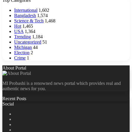
Top Categories
International
1,602
Bangladesh
1,574
Science & Tech
1,468
Hot
1,465
USA
1,364
Trending
1,184
Uncategorized
51
Michigan
44
Election
2
Crime
1
About Portal
MI Probashi is a renowned news portal which provides real and
authentic news for you.
Recent Posts
Social
Facebook
X
LinkedIn
YouTube