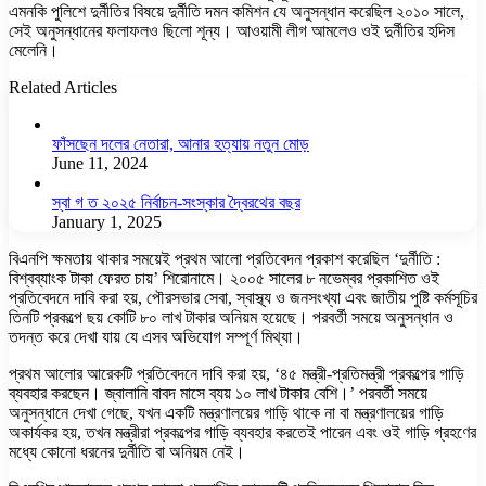
এমনকি পুলিশে দুর্নীতির বিষয়ে দুর্নীতি দমন কমিশন যে অনুসন্ধান করেছিল ২০১০ সালে,
সেই অনুসন্ধানের ফলাফলও ছিলো শূন্য। আওয়ামী লীগ আমলেও ওই দুর্নীতির হদিস
মেলেনি।
Related Articles
ফাঁসছেন দলের নেতারা, আনার হত্যায় নতুন মোড়
June 11, 2024
স্বা গ ত ২০২৫ নির্বাচন-সংস্কার দ্বৈরথের বছর
January 1, 2025
বিএনপি ক্ষমতায় থাকার সময়েই প্রথম আলো প্রতিবেদন প্রকাশ করেছিল ‘দুর্নীতি :
বিশ্বব্যাংক টাকা ফেরত চায়’ শিরোনামে। ২০০৫ সালের ৮ নভেম্বর প্রকাশিত ওই
প্রতিবেদনে দাবি করা হয়, পৌরসভার সেবা, স্বাস্থ্য ও জনসংখ্যা এবং জাতীয় পুষ্টি কর্মসূচির
তিনটি প্রকল্পে ছয় কোটি ৮০ লাখ টাকার অনিয়ম হয়েছে। পরবর্তী সময়ে অনুসন্ধান ও
তদন্ত করে দেখা যায় যে এসব অভিযোগ সম্পূর্ণ মিথ্যা।
প্রথম আলোর আরেকটি প্রতিবেদনে দাবি করা হয়, ‘৪৫ মন্ত্রী-প্রতিমন্ত্রী প্রকল্পের গাড়ি
ব্যবহার করছেন। জ্বালানি বাবদ মাসে ব্যয় ১০ লাখ টাকার বেশি।’ পরবর্তী সময়ে
অনুসন্ধানে দেখা গেছে, যখন একটি মন্ত্রণালয়ের গাড়ি থাকে না বা মন্ত্রণালয়ের গাড়ি
অকার্যকর হয়, তখন মন্ত্রীরা প্রকল্পের গাড়ি ব্যবহার করতেই পারেন এবং ওই গাড়ি গ্রহণের
মধ্যে কোনো ধরনের দুর্নীতি বা অনিয়ম নেই।