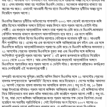
করা হয়। আওয়ামী লীগ শাসনামলে এই মামলাগুলোকে হয়রানির অস্ত্র হিসেবে ব্যবহার করা
হয়। এসব মামলায় সাজা হয় শতাধিক বিএনপি নেতার। অনেককে কারাগারে থাকতে হয়
বছরের পর বছর। এভাবেই আওয়ামী লীগের হাতে বিএনপির বিরুদ্ধে দুর্নীতির অস্ত্র তুলে
দিয়েছিল প্রথম আলো।
বিএনপির বিরুদ্ধে দুর্নীতির অভিযোগের পাশাপাশি ২০০১ সাল থেকেই বাংলাদেশকে জঙ্গি
রাষ্ট্র হিসেবে সামাজিক অঙ্গনে চিহ্নিত করার মিশনে নামে প্রথম আলো-ডেইলি স্টার
গোষ্ঠী। এর মাধ্যমে আন্তর্জাতিক অঙ্গনে তারা প্রমাণের চেষ্টা করে যে বিএনপি-জামায়াত
বেশিদিন ক্ষমতায় থাকলে বাংলাদেশ আফগানিস্তান হয়ে যাবে। এর ফলে মার্কিন
যুক্তরাষ্ট্রসহ পশ্চিমা বিশ্বে বিএনপির ব্যাপারে নেতিবাচক মনোভাব সৃষ্টি হয়। আওয়ামী
লীগ পুনর্বাসিত হয়। একের পর এক বাংলাদেশে জঙ্গি আবিষ্কারের গল্প ফাঁদে এবং এর সঙ্গে
বিএনপিকে জড়িয়ে আন্তর্জাতিকভাবে প্রমাণের চেষ্টা করে যে বিএনপি জঙ্গিদের মদদদাতা।
২১ আগস্টের গ্রেনেড হামলায় বিএনপিকে যুক্ত করা এবং বিএনপির সঙ্গে জঙ্গিদের
সংশ্লিষ্টতা পুরোপুরি প্রথম আলোর ‘কল্পনা’। এই কল্পনা রূপকথাকে ছাড়িয়ে গিয়েছিল
২০০১ থেকে ২০০৮ সালে। আর এসব মিথ্যাচারের মাধ্যমেই আন্তর্জাতিক অঙ্গনে
বিএনপিকে প্রশ্নবিদ্ধ করে প্রথম আলো ও ডেইলি স্টার। বাংলাদেশ রাষ্ট্রকেও কলঙ্কিত
করে দেশবিরোধী এই সংবাদপত্রগোষ্ঠী।
সম্প্রতি বাংলাদেশের সুপ্রিম কোর্টের আপিল বিভাগ বিএনপির সঙ্গে ২১ আগস্টের গ্রেনেড
হামলার সম্পৃক্ততাকে ‘কল্পকাহিনি’ হিসেবে নাকচ করে দিয়েছেন। দেশের সর্বোচ্চ আদালত
২১ আগস্ট গ্রেনেড হামলা মামলার সব আসামিকে খালাস দেন। শুধু তা-ই নয়, ১০ ট্রাক
অস্ত্র উদ্ধারের ঘটনায়ও প্রথম আলো জঙ্গিবাদ আবিষ্কার করেছিল। এই জঙ্গিবাদের ঘটনা
নিয়ে বিভিন্নভাবে নানা রকম নাটক সাজানোর চেষ্টা করেছিল প্রথম আলো গোষ্ঠী। শুধু তা-
ই নয়, সারা দেশে জঙ্গিবাদ আবিষ্কারের জন্য প্রথম আলোর পক্ষ থেকে নির্দেশনা দেওয়া
হয়েছিল সব স্থানীয় প্রতিনিধিকে। সেই নির্দেশনার অংশ হিসেবে ২০০৭ সালের ৩০
জানুয়ারি প্রথম আলো প্রতিবেদন প্রকাশ করে, যে প্রতিবেদনের মধ্যে বিএনপিকে