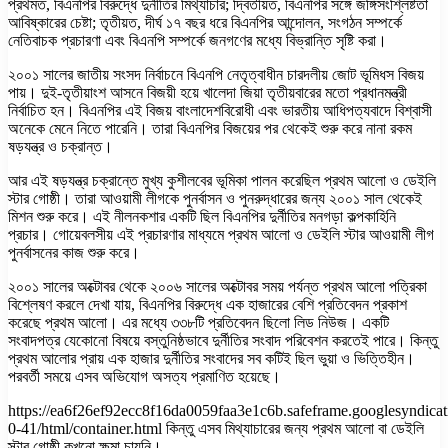
প্রথমত, বিএনপির বিরুদ্ধে দুর্নীতির মিথ্যাচার; দ্বিতীয়ত, বিএনপির সঙ্গে জঙ্গিসংশ্লিষ্টতা
আবিষ্কারের চেষ্টা; তৃতীয়ত, দীর্ঘ ১৭ বছর ধরে বিএনপির আন্দোলন, সংগঠন সম্পর্কে
নেতিবাচক প্রচারণা এবং বিএনপি সম্পর্কে জনগণের মধ্যে বিভ্রান্তি সৃষ্টি করা।
২০০১ সালের জাতীয় সংসদ নির্বাচনে বিএনপি নেতৃত্বাধীন চারদলীয় জোট ভূমিধস বিজয়
পায়। দুই-তৃতীয়াংশ আসনে বিজয়ী হয়ে খালেদা জিয়া তৃতীয়বারের মতো প্রধানমন্ত্রী
নির্বাচিত হন। বিএনপির এই বিজয় বাংলাদেশবিরোধী এবং ভারতীয় আধিপত্যবাদে বিশ্বাসী
অনেকে মেনে নিতে পারেনি। তারা বিএনপির বিজয়ের পর থেকেই শুরু করে নানা রকম
ষড়যন্ত্র ও চক্রান্ত।
আর এই ষড়যন্ত্র চক্রান্তে মুখ্য কুশীলবের ভূমিকা পালন করেছিল প্রথম আলো ও ডেইলি
স্টার গোষ্ঠী। তারা আওয়ামী লীগকে পুনর্বাসন ও পুনরুদ্ধারের জন্য ২০০১ সাল থেকেই
মিশন শুরু করে। এই নীলনকশার একটি ছিল বিএনপির দুর্নীতির মনগড়া কল্পকাহিনি
প্রচার। গোয়েবলসীয় এই প্রচারণার মাধ্যমে প্রথম আলো ও ডেইলি স্টার আওয়ামী লীগ
পুনর্বাসনের কাজ শুরু করে।
২০০১ সালের অক্টোবর থেকে ২০০৬ সালের অক্টোবর সময় পর্যন্ত প্রথম আলো পত্রিকা
বিশ্লেষণ করলে দেখা যায়, বিএনপির বিরুদ্ধে এক হাজারের বেশি প্রতিবেদন প্রকাশ
করেছে প্রথম আলো। এর মধ্যে ৩৩৮টি প্রতিবেদন ছিলো লিড নিউজ। একটি
সংবাদপত্র যেকোনো বিষয়ে বস্তুনিষ্ঠভাবে দুর্নীতির সংবাদ পরিবেশন করতেই পারে। কিন্তু
প্রথম আলোর প্রায় এক হাজার দুর্নীতির সংবাদের সব কটিই ছিল ভুয়া ও ভিত্তিহীন।
পরবর্তী সময়ে এসব অভিযোগ অসত্য প্রমাণিত হয়েছে।
https://ea6f26ef92ecc8f16da0059faa3e1c6b.safeframe.googlesyndicat
0-41/html/container.html কিন্তু এসব মিথ্যাচারের জন্য প্রথম আলো বা ডেইলি
স্টার গোষ্ঠী কখনো ক্ষমা চায়নি।