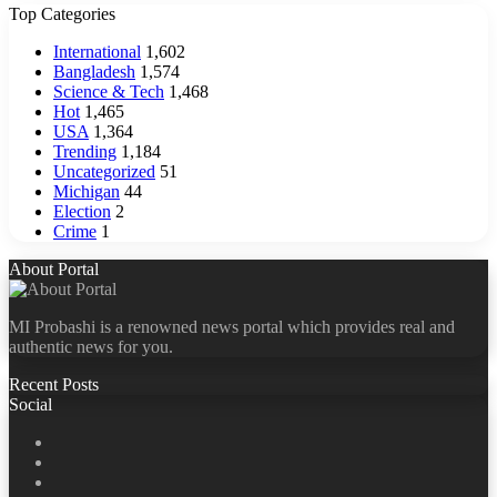
Top Categories
International
1,602
Bangladesh
1,574
Science & Tech
1,468
Hot
1,465
USA
1,364
Trending
1,184
Uncategorized
51
Michigan
44
Election
2
Crime
1
About Portal
MI Probashi is a renowned news portal which provides real and
authentic news for you.
Recent Posts
Social
Facebook
X
LinkedIn