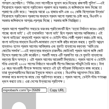
গালগল্প ছেপেছিল। ‘শিবির নেতা সালেহীকে সুযোগ করে দিয়েছে রাজশাহী পুলিশ’—এই
শিরোনামে প্রথম আলো প্রতিবেদন প্রকাশ করে সরকার যে জঙ্গিবাদকে মদদ দিচ্ছে তা
প্রমাণের চেষ্টা করে। ‘বগুড়ায় আরো ২৬ হাজার গুলি এবং ৩২ কেজি বিস্ফোরক উদ্ধার’
শিরোনামে প্রতিবেদন প্রকাশের মাধ্যমে প্রথম আলো প্রমাণের চেষ্টা করে, বিএনপি ও
সরকার জঙ্গিবাদকে আশ্রয়-প্রশ্রয় দিচ্ছে। সরকার জঙ্গি নিয়ন্ত্রিত।
প্রথম আলো প্রকাশিত সবচেয়ে ভয়ংকর প্রতিবেদনটি ছিল ‘হত্যা নির্যাতন করেও রেহাই
পাচ্ছে বাংলা ভাই’। এই তথাকথিত ‘বাংলা ভাই’ ছিল প্রথম আলোর আবিষ্কার। এই
‘বাংলা ভাইয়ের’ মাধ্যমেই প্রথম আলো ও ডেইলি স্টার গোষ্ঠী প্রমাণ করার চেষ্টা করে,
বাংলা ভাইদের মাধ্যমে বিএনপি-জামায়াত দেশে জঙ্গি রাষ্ট্র কায়েম করছে। মুফতি আব্দুল
হান্নানও হলেন প্রথম আলোর আবিষ্কার এবং মুফতি হান্নানের বক্তব্য ‘আমি চার
জোটের সমর্থক’—এই বক্তব্যের মাধ্যমে চারদলীয় জোটকেই প্রথম আলো জঙ্গি জোট
হিসেবে প্রমাণের চেষ্টা করেছিল। পরবর্তী সময়ে এটি প্রমাণিত হয় যে মুফতি হান্নানের
বক্তব্য ছিল অসত্য। এটা প্রথম আলোর আরেকটি মিথ্যাচার। প্রথম আলো ও ডেইলি
স্টার এভাবেই ২০০৮ সালের নির্বাচনে আওয়ামী লীগের বিজয়ের পটভূমি তৈরি করে। টানা
১৫ বছর আওয়ামী লীগকে ক্ষমতায় আনতে এই দুই পত্রিকা নিবিড়ভাবে কাজ করেছে।
তারা যুদ্ধাপরাধীদের বিচারের ইস্যুকে সামনে এনেছে। বিএনপির আন্দোলন নিয়ে ঠাট্টা-
মসকরা করে জনগণের কাছে হেয় প্রতিপন্ন করেছে। প্রথম আলো, ডেইলি স্টার গণতন্ত্র
ধ্বংস করতে চায়। এরা দেশের উন্নয়নের প্রতিপক্ষ।
Copy URL