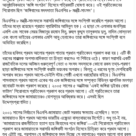
আনুষ্ঠানিকভাবে ‘জঙ্গি সংগঠন’ হিসেবে পত্রিকাটি ঘোষণা করে। ওই প্রতিবেদনের
শিরোনাম ছিল ‘জঙ্গিবাদের মদদদাতা বিএনপির ৮ মন্ত্রী-সাংসদ’।
বিএনপির ৮ মন্ত্রী-সাংসদকে সরাসরি জঙ্গিবাদের সঙ্গে সংশ্লিষ্ট করেছিল প্রথম আলো।
তাঁদের মধ্যে রয়েছেন প্রয়াত ব্যারিস্টার আমিনুল হক। এ ছাড়া সে এলাকার জনপ্রিয়
এমপি এবং সাবেক মেয়র মিজানুর রহমান মিনু, রুহুল কুদ্দুস তালুকদার দুলু, নাদিম মোস্তফা
এবং বাংলা ভাইয়ের এলাকার এমপি আবু হেনাকেও তারা জঙ্গিবাদের সঙ্গে সংশ্লিষ্ট বলে
অভিহিত করেছিল।
তাঁদের ছবিসহ প্রথম আলোর প্রথম পাতায় প্রধান প্রতিবেদন প্রকাশ করা হয়। এটি কী
ধরনের মারাত্মক অপসাংবাদিকতা তা চিন্তা করলেও গা শিউরে ওঠে। কারণ সরাসরি একটি
রাজনৈতিক দলের আটজন গুরুত্বপূর্ণ নেতা ও সংসদ সদস্যকে কোনো রকম তথ্য-প্রমাণ
ছাড়া জঙ্গিবাদের সঙ্গে সংশ্লিষ্ট করাটা ভয়ংকর অপরাধ। কিন্তু এ ধরনের ঘৃণ্য দেশবিরোধী
অপরাধ করেও প্রথম আলো-ডেইলি স্টার গোষ্ঠী এখনো ধরাছোঁয়ার বাইরে। বিএনপির
শাসনামলে প্রথম আলো একের পর এক জঙ্গিবাদের সঙ্গে সম্পৃক্ত বিভিন্ন কাল্পনিক মনগড়া
বানোয়াট সংবাদ প্রকাশ করেছে। ২০০৫ সালের ৫ অক্টোবর ‘একই জঙ্গিরা দুইবার বোমা
ফাটাল’ শিরোনামে প্রতিবেদন প্রকাশ করে প্রথম আলো। এই প্রতিবেদনে তারা
জঙ্গিবাদের সঙ্গে জামায়াতেরও যোগসূত্র আবিষ্কার করে। এসবই ছিল
উদ্দেশ্যপ্রণোদিত।
২০০১ সালের নির্বাচনে বিএনপি-জামায়াত জোট সরকার ক্ষমতায় এসেছিল। ফলে
জামায়াতও ছিল প্রথম আলোর ভারতীয় এজেন্ডা বাস্তবায়নের টার্গেটে। শুধু তা-ই নয়,
‘জামায়াতের রাজনীতিতে হতাশ হয়ে জিহাদের পথে জঙ্গিরা’—এই শিরোনামে প্রতিবেদন
প্রকাশ করে জামায়াতকে সরাসরি জঙ্গিবাদী সংগঠন হিসেবে চিত্রিত করে প্রথম আলো।
শুধু এটাই নয়, প্রশাসন যে জঙ্গিবাদকে মদদ দিচ্ছে সে ব্যাপারেও প্রথম আলো নানা রকম