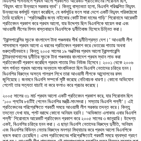
বিএনপির শাসনামলে প্রথম আলো প্রকাশিত আরেকটি প্রতিবেদনের শিরোনাম ছিল,
‘বিদ্যুৎ খাতে উন্নয়নে সরকার ব্যর্থ’। কিন্তু বাস্তবতা হলো, বিএনপি পরিকল্পিত বিদ্যুৎ
উন্নয়নের কর্মসূচি গ্রহণ করেছিল, যে কর্মসূচির ফলে সারা দেশে একটি বিদ্যুৎ পরিকাঠামো
তৈরি হয়েছিল। ‘প্রতিমন্ত্রীর জন্য নাইকোর কোটি টাকা দামের গাড়ি’ শিরোনামে আরেকটি
প্রতিবেদন প্রকাশ করে প্রথম আলো, যার উদ্দেশ্য ছিল বিএনপিকে ঘায়েল করা এবং
আওয়ামী লীগের মিশন বাস্তবায়নে বিএনপিকে দুর্নীতিবাজ হিসেবে চিহ্নিত করা।
‘ট্রান্সপারেন্সির সূচকে বাংলাদেশ টানা পঞ্চমবার শীর্ষ দুর্নীতিগ্রস্ত দেশ।’ আওয়ামী লীগ
শাসনামলে প্রথম আলো এ ধরনের প্রতিবেদন প্রকাশ করে ভেতরের পাতায় অথবা
গুরুত্বহীনভাবে। কিন্তু ২০০৫ সালের ১৯ অক্টোবর প্রথম আলো ট্রান্সপারেন্সি
ইন্টারন্যাশনালের দুর্নীতির সূচকে টানা পঞ্চমবার বাংলাদেশ প্রথম স্থান লাভ করা
প্রতিবেদনটি প্রকাশ করেছিল প্রথম পাতায় লিড নিউজ হিসেবে। ২০০১ থেকে ২০০৬
সাল পর্যন্ত প্রথম আলোর অন্যতম সাংবাদিকতা ছিল বিএনপি নেতাদের চরিত্র হনন।
বিএনপির বিরুদ্ধে অসত্য গালগল্প লিখে তারা আওয়ামী লীগকে আন্দোলনের রসদ
জুগিয়েছে। জনমনে বিএনপি সম্পর্কে সৃষ্টি করেছে নেতিবাচক ধারণা। কোনো অভিযোগ
পেলেই তার সত্যতা যাচাই না করে ফলাও করে প্রচার করেছে।
২০০৫ সালের ৩১ মার্চ প্রথম আলো একটি প্রতিবেদন প্রকাশ করে, যার শিরোনাম ছিল
‘১০০ প্লটের ৮৪টিই পেলেন বিএনপির মন্ত্রী-সাংসদরা। সস্তায় বিএনপি পল্লী’। এই
প্রতিবেদনের পরিপ্রেক্ষিতে পরবর্তী সময়ে আওয়ামী লীগ সরকার তদন্ত করে। কিন্তু
তদন্তে দেখা যায়, প্লট বরাদ্দে কোনো অনিয়ম হয়নি। ‘অভিজাত এলাকায় এবার বিএনপি
পল্লী’ শিরোনামে আরেকটি প্রতিবেদন প্রকাশ করে ২০০৫ সালের ৩ জানুয়ারি। উদ্দেশ্য
একই, বিএনপির চরিত্র হনন করা। এ ছাড়া বিএনপি নেতাদের বিরুদ্ধে দুর্নীতি, অনিয়ম
এবং বিএনপির বিভিন্ন নেতার বিরুদ্ধে মনগড়া মিথ্যাচার করে প্রথম আলো বিএনপিকে
ধ্বংস করতে চেয়েছিল। এসব প্রতিবেদনের পরিপ্রেক্ষিতেই পরবর্তী সময়ে ব্যবস্থা গ্রহণ