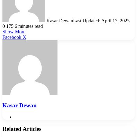
Kasar Dewan
Last Updated: April 17, 2025
0
175
6 minutes read
Show More
LinkedIn
Pinterest
Reddit
WhatsApp
Telegram
Viber
Share
Facebook
X
via
Email
Kasar Dewan
Website
Related Articles