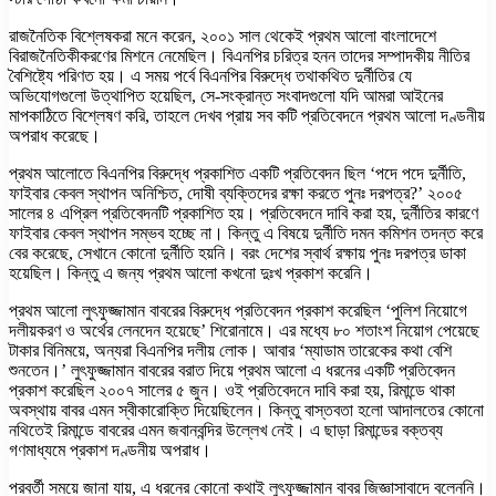
রাজনৈতিক বিশ্লেষকরা মনে করেন, ২০০১ সাল থেকেই প্রথম আলো বাংলাদেশে
বিরাজনৈতিকীকরণের মিশনে নেমেছিল। বিএনপির চরিত্র হনন তাদের সম্পাদকীয় নীতির
বৈশিষ্ট্যে পরিণত হয়। এ সময় পর্বে বিএনপির বিরুদ্ধে তথাকথিত দুর্নীতির যে
অভিযোগগুলো উত্থাপিত হয়েছিল, সে-সংক্রান্ত সংবাদগুলো যদি আমরা আইনের
মাপকাঠিতে বিশ্লেষণ করি, তাহলে দেখব প্রায় সব কটি প্রতিবেদনে প্রথম আলো দণ্ডনীয়
অপরাধ করেছে।
প্রথম আলোতে বিএনপির বিরুদ্ধে প্রকাশিত একটি প্রতিবেদন ছিল ‘পদে পদে দুর্নীতি,
ফাইবার কেবল স্থাপন অনিশ্চিত, দোষী ব্যক্তিদের রক্ষা করতে পুনঃ দরপত্র?’ ২০০৫
সালের ৪ এপ্রিল প্রতিবেদনটি প্রকাশিত হয়। প্রতিবেদনে দাবি করা হয়, দুর্নীতির কারণে
ফাইবার কেবল স্থাপন সম্ভব হচ্ছে না। কিন্তু এ বিষয়ে দুর্নীতি দমন কমিশন তদন্ত করে
বের করেছে, সেখানে কোনো দুর্নীতি হয়নি। বরং দেশের স্বার্থ রক্ষায় পুনঃ দরপত্র ডাকা
হয়েছিল। কিন্তু এ জন্য প্রথম আলো কখনো দুঃখ প্রকাশ করেনি।
প্রথম আলো লুৎফুজ্জামান বাবরের বিরুদ্ধে প্রতিবেদন প্রকাশ করেছিল ‘পুলিশ নিয়োগে
দলীয়করণ ও অর্থের লেনদেন হয়েছে’ শিরোনামে। এর মধ্যে ৮০ শতাংশ নিয়োগ পেয়েছে
টাকার বিনিময়ে, অন্যরা বিএনপির দলীয় লোক। আবার ‘ম্যাডাম তারেকের কথা বেশি
শুনতেন।’ লুৎফুজ্জামান বাবরের বরাত দিয়ে প্রথম আলো এ ধরনের একটি প্রতিবেদন
প্রকাশ করেছিল ২০০৭ সালের ৫ জুন। ওই প্রতিবেদনে দাবি করা হয়, রিমান্ডে থাকা
অবস্থায় বাবর এমন স্বীকারোক্তি দিয়েছিলেন। কিন্তু বাস্তবতা হলো আদালতের কোনো
নথিতেই রিমান্ডে বাবরের এমন জবানবন্দির উল্লেখ নেই। এ ছাড়া রিমান্ডের বক্তব্য
গণমাধ্যমে প্রকাশ দণ্ডনীয় অপরাধ।
পরবর্তী সময়ে জানা যায়, এ ধরনের কোনো কথাই লুৎফুজ্জামান বাবর জিজ্ঞাসাবাদে বলেননি।