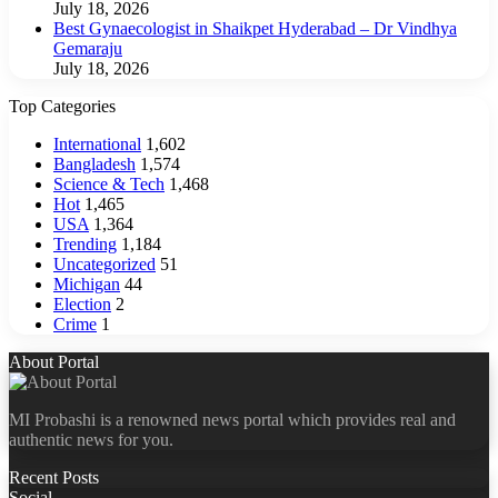
July 18, 2026
Best Gynaecologist in Shaikpet Hyderabad – Dr Vindhya
Gemaraju
July 18, 2026
Top Categories
International
1,602
Bangladesh
1,574
Science & Tech
1,468
Hot
1,465
USA
1,364
Trending
1,184
Uncategorized
51
Michigan
44
Election
2
Crime
1
About Portal
MI Probashi is a renowned news portal which provides real and
authentic news for you.
Recent Posts
Social