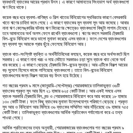
ব্যবধানই ব্যাংকের আয়ের প্রধান উৎস। এ কারণে আমানতের সিংহভাগ অর্থ ব্যাংকগুলো
ঋণ দিয়ে থাকে।
কয়েক বছর ধরে ব্যবসা–বাণিজ্য ও শিল্প খাতের বিনিয়োগের স্থবিরতার কারণে বেসরকারি
খাতে ঋণের চাহিদা কমে গেছে। এ কারণে ব্যাংকের মূল ব্যবসা সুদ আয় কমেছে। আবার
নানা ঋণ কেলেঙ্কারির ঘটনায় ঋণ বিতরণের ক্ষেত্রেও ব্যাংকগুলো কিছুটা লাগাম টেনেছে।
তবে আমানতের অর্থ অলস ফেলে রাখেনি ব্যাংকগুলো। ঋণের বদলে সরকারি ট্রেজারি
বিল–বন্ডে বিনিয়োগ করে ভালো মুনাফা করেছে এসব ব্যাংক। ফলে দেশের ব্যাংকগুলোর
মূল ব্যবসা সুদ আয়কে প্রায় ছুঁয়ে ফেলেছে বিনিয়োগ আয়।
ব্যাংক খাত–সংশ্লিষ্ট ব্যক্তি ও অর্থনীতিবিদেরা বলছেন, কয়েক বছর ধরে অর্থসংকটে ছিল
সরকার। এ কারণে নানা খরচ ও দায় মেটাতে সরকারও চড়া সুদে ব্যাংক খাত থেকে অর্থ
ধার করেছে। এ কারণে বেড়েছে ট্রেজারি বিল–বন্ডের সুদহার। আর এটিকে বিকল্প আয়ের
বড় সুযোগ হিসেবে কাজে লাগিয়েছে ব্যাংকগুলো। তাতে বিল–বন্ডের বিনিয়োগ
ব্যাংকগুলোর জন্য বিকল্প আয়ের বড় উৎস হয়ে উঠেছে।
গত বছরের প্রথম ৯ মাসে (জানুয়ারি–সেপ্টেম্বর) শেয়ারবাজারে তালিকাভুক্ত ৩৬টি
ব্যাংকের প্রকৃত সুদ আয় ছিল ২১ হাজার ৬২৫ কোটি টাকা। আর একই সময়ে এসব
ব্যাংক সরকারি ট্রেজারি বিল, বন্ড ও শেয়ারবাজারে বিনিয়োগ করে আয় করেছে ১৮ হাজার
১৩০ কোটি টাকা। ফলে কিছু ব্যাংকের মুনাফা উল্লেখযোগ্য পরিমাণে বেড়েছে। প্রকৃত
সুদ আয় ও বিনিয়োগ আয় মিলিয়ে ৩৬ ব্যাংকের সম্মিলিত আয় দাঁড়িয়েছে ৩৯ হাজার ৭৫৫
কোটি টাকা। তালিকাভুক্ত ব্যাংকগুলোর আর্থিক প্রতিবেদন পর্যালোচনা করে এ তথ্য
পাওয়া গেছে।
আর্থিক প্রতিবেদনের তথ্য অনুযায়ী, শেয়ারবাজারের ব্যাংকগুলোর গত বছরের প্রথম ৯