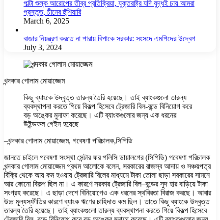
পাল্টা শুল্ক আরোপের তীব্র প্রতিক্রিয়া, যুক্তরাষ্ট্র যদি যুদ্ধই চায় আমরা
প্রস্তুত, চীনের হুঁশিয়ারি
March 6, 2025
বাজার নিয়ন্ত্রণ করতে না পারায় বিপাকে সরকার: সংসদে এমপিদের উদ্বেগ
July 3, 2024
খন্দকার গোলাম মোয়াজ্জেম
কিছু ব্যাংকে উদ্বৃত্ত তারল্য তৈরি হয়েছে। তাই ব্যাংকগুলো তারল্য
ব্যবস্থাপনা করতে গিয়ে বিকল্প হিসেবে ট্রেজারি বিল-বন্ডে বিনিয়োগ করে
বড় অঙ্কের মুনাফা করেছে। এটি ব্যাংকগুলোর জন্য এক ধরনের
উইন্ডফল গেইন হয়েছে
–খন্দকার গোলাম মোয়াজ্জেম, গবেষণা পরিচালক,সিপিডি
জানতে চাইলে গবেষণা সংস্থা সেন্টার ফর পলিসি ডায়ালগের (সিপিডি) গবেষণা পরিচালক
খন্দকার গোলাম মোয়াজ্জেম প্রথম আলোকে বলেন, সরকারের রাজস্ব আদায় ও সঞ্চয়পত্র
বিক্রি থেকে আয় কম হওয়ায় ট্রেজারি বিলের মাধ্যমে টাকা তোলা ছাড়া সরকারের সামনে
আর কোনো বিকল্প ছিল না। এ কারণে সরকার ট্রেজারি বিল–বন্ডের সুদ হার বাড়িয়ে টাকা
সংগ্রহ করেছে। এ ছাড়া দেশে বিনিয়োগেও এক ধরনের স্থবিরতা বিরাজ করছে। আবার
উচ্চ মূল্যস্ফীতির কারণে ব্যাংক ঋণের চাহিদাও কম ছিল। তাতে কিছু ব্যাংকে উদ্বৃত্ত
তারল্য তৈরি হয়েছে। তাই ব্যাংকগুলো তারল্য ব্যবস্থাপনা করতে গিয়ে বিকল্প হিসেবে
ট্রেজারি বিল–বন্ডে বিনিয়োগ করে বড় অঙ্কের মুনাফা করেছে। এটি ব্যাংকগুলোর জন্য