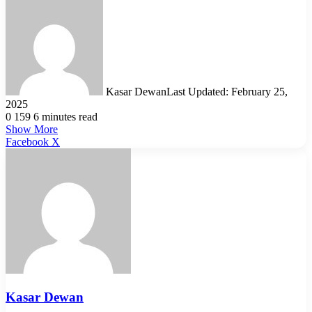
Kasar Dewan
Last Updated: February 25,
2025
0
159
6 minutes read
Show More
LinkedIn
Pinterest
Reddit
WhatsApp
Telegram
Viber
Share
Facebook
X
via
Email
Kasar Dewan