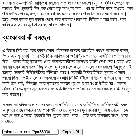
ব্যাংক খাত–সংশ্লিষ্ট ব্যক্তিরা বলছেন, গত বছর ব্যাংকগুলোর মুনাফা বৃদ্ধির পেছনে বড়
কারণই ছিল ট্রেজারি বিল–বন্ড থেকে বড় অঙ্কের আয়। ঋণের চাহিদা কমে যাওয়ায় এমন
পরিস্থিতি তৈরি হয়েছে। ব্যাংকাররা বলছেন, এ ধরনের প্রবণতা সব সময় থাকবে না।
তাই যেসব ব্যাংক মূল ব্যবসা থেকে আয় বাড়াতে পারবে না, বিনিয়োগ আয় কমে গেলে
ভবিষ্যতে তাদের মুনাফায়ও বড় ধাক্কা লাগবে।
ব্যাংকাররা কী বলছেন
এ বিষয়ে সিটি ব্যাংকের ব্যবস্থাপনা পরিচালক মাসরুর আরেফিন প্রথম আলোকে বলেন,
‘গত বছর মূল্যস্ফীতি, রাজনৈতিক অনিশ্চয়তা ও বৈশ্বিক প্রভাবে অর্থনীতির গতি মন্থর
ছিল। আবার কিছু ব্যাংকের ওপর আমানতকারীদের আস্থার ঘাটতি দেখা দেয়। ফলে ওই
সব ব্যাংকের আমানতও কিছু ভালো ব্যাংকে চলে আসে। ভালো ব্যাংকগুলো উদ্বৃত্ত এই
তারল্য সরকারি সিকিউরিটিজে বিনিয়োগ করে। সরকারি সিকিউরিটিজে সুদহার এ সময়
ভালো ছিল। তাই ভালো ব্যাংকগুলো সরকারি সিকিউরিটিজে বিনিয়োগ বাড়িয়ে দেয়। তবে
আমি মনে করি, বিনিয়োগ আয় ব্যাংকের আয়ের প্রধান উৎস হওয়া উচিত নয়। আবার
ট্রেজারি বিল–বন্ডের সুদ কমলে এবং অর্থনীতিতে গতি ফিরে এলে ব্যাংকগুলোর ঋণের সুদ
আয় বাড়বে।’
মাসরুর আরেফিন জানান, গত বছর শেষে সিটি ব্যাংকের অনিরীক্ষিত আর্থিক প্রতিবেদন
অনুসারে তাদের আয়ের ৬৪ শতাংশই এসেছে ব্যাংকের মূল ব্যবসা সুদ আয় থেকে। ১৯
শতাংশ আয় এসেছে ট্রেজারি বিল–বন্ডের আয় থেকে। বাকি আয় অন্যান্য উৎস থেকে
এসেছে।
Copy URL