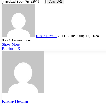
Copy URL
Kasar Dewan
Last Updated: July 17, 2024
0
274
1 minute read
Show More
LinkedIn
Pinterest
Reddit
WhatsApp
Telegram
Viber
Share
Facebook
X
via
Email
Kasar Dewan