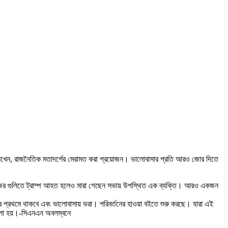
ে তিনি লেখেন, রাজনৈতিক মতাদর্শের মেরামত করা প্রয়োজন। ভালোবাসার প্রতি আরও জোর দিতে
দুকবাজের গুলিতে ট্রাম্প আহত হলেও মারা গেছেন সভায় উপস্থিত এক ব্যক্তি। আরও একজন
ার প্রথমে থাকবে এবং ভালোবাসায় ভরা। পরিবর্তনের হাওয়া বইতে শুরু করছে। যারা এই
হামলা হয়।-সিএনএন অবলম্বনে