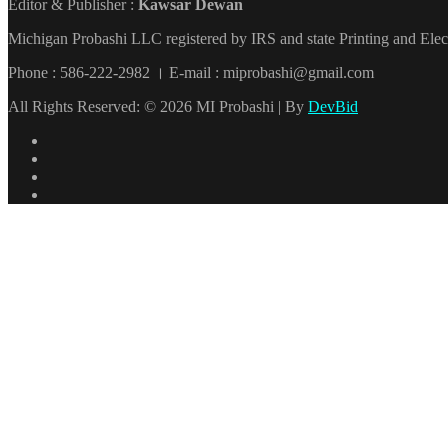
Editor & Publisher :
Kawsar Dewan
Michigan Probashi LLC registered by IRS and state Printing and El
Phone : 586-222-2982 । E-mail : miprobashi@gmail.com
All Rights Reserved: © 2026 MI Probashi | By
DevBid
Facebook
X
LinkedIn
YouTube
Back
to
top
button