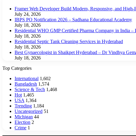
Framer Web Developer Build Modern, Responsive, and High-P
July 24, 2026
IBPS PO Notification 2026 – Sadhana Educational Academy
July 18, 2026
Residential WHO GMP Certified Pharma Company in India – P
July 18, 2026
Residential Septic Tank Cleaning Services in Hyderabad
July 18, 2026
Best Gynaecologist in Shaikpet Hyderabad – Dr Vindhya Gem
July 18, 2026
Top Categories
International
1,602
Bangladesh
1,574
Science & Tech
1,468
Hot
1,465
USA
1,364
Trending
1,184
Uncategorized
51
Michigan
44
Election
2
Crime
1