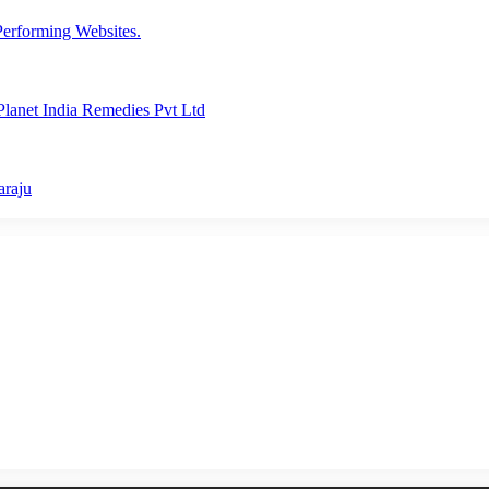
erforming Websites.
lanet India Remedies Pvt Ltd
araju