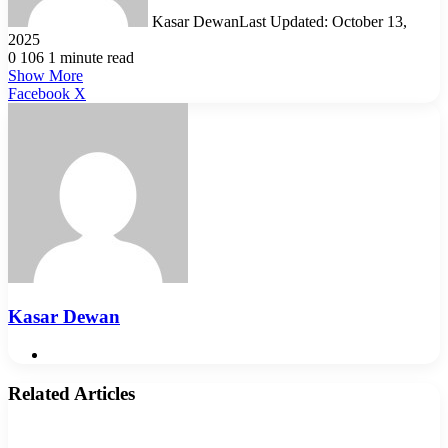
Kasar Dewan
Last Updated: October 13,
2025
0
106
1 minute read
Show More
LinkedIn
Pinterest
Reddit
WhatsApp
Telegram
Viber
Share
Facebook
X
via
Email
Kasar Dewan
Website
Related Articles