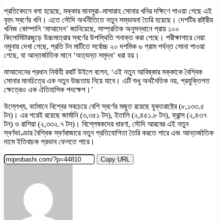
প্রতিবেদনে বলা হয়েছে, মক্কার মানসুরা–মাসারাহ সোনার খনির দক্ষিণে পাওয়া গেছে এই
বৃহৎ স্বর্ণের খনি। এতে সৌদি অর্থনীতিতে নতুন সম্ভাবনা তৈরি হয়েছে। দেশটির রাষ্ট্রীয়
খনিজ কোম্পানি ‘মাআদেন’ জানিয়েছে, সাম্প্রতিক অনুসন্ধানে প্রায় ১০০
কিলোমিটারজুড়ে উচ্চমাত্রার স্বর্ণের উপস্থিতি শনাক্ত করা গেছে। পরীক্ষাগারে নেয়া
নমুনায় দেখা গেছে, প্রতি টন মাটিতে সর্বোচ্চ ২০ দশমিক ৬ গ্রাম পর্যন্ত সোনা পাওয়া
গেছে, যা আন্তর্জাতিক মানে ‘অত্যন্ত সমৃদ্ধ’ ধরা হয়।
মাআদেনের প্রধান নির্বাহী রবার্ট উইলে বলেন, ‘এই নতুন আবিষ্কার মক্কাকে বৈশ্বিক
সোনার মানচিত্রে এক নতুন উচ্চতায় নিয়ে যাবে। এটি শুধু অর্থনৈতিক নয়, প্রযুক্তিগত
ক্ষেত্রেও এক ঐতিহাসিক পদক্ষেপ।’
উল্লেখ্য, বর্তমানে বিশ্বের সবচেয়ে বেশি স্বর্ণের মজুত রয়েছে যুক্তরাষ্ট্রে (৮,১৩৩.৫
টন)। এর পরেই রয়েছে জার্মানি (৩,৩৫১ টন), ইতালি (২,৪৫১.৮ টন), ফ্রান্স (২,৪৩৭
টন) ও রাশিয়া (২,৩৩২.৭ টন)। বিশ্লেষকদের ধারণা, সৌদি আরবের এই নতুন
স্বর্ণভাণ্ডার বৈশ্বিক স্বর্ণবাজারে নতুন প্রতিযোগিতা তৈরি করতে পারে এবং আন্তর্জাতিক
দামে ইতিবাচক প্রভাব ফেলতে পারে।
Copy URL