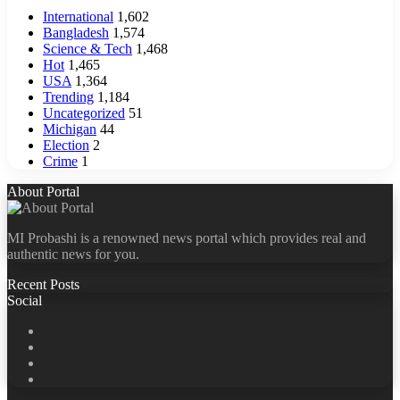
International
1,602
Bangladesh
1,574
Science & Tech
1,468
Hot
1,465
USA
1,364
Trending
1,184
Uncategorized
51
Michigan
44
Election
2
Crime
1
About Portal
MI Probashi is a renowned news portal which provides real and
authentic news for you.
Recent Posts
Social
Facebook
X
LinkedIn
YouTube