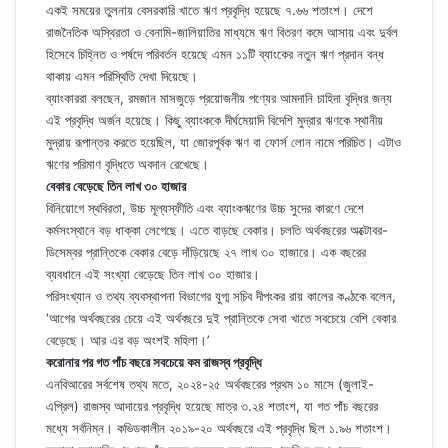
একই সময়ের তুলনায় বেসরকারি খাতে ঋণ প্রবৃদ্ধি হয়েছে ৭.৬৬ শতাংশ। দেশে
রাজনৈতিক অস্থিরতা ও বেনামি-জালিয়াতির মাধ্যমে ঋণ বিতরণ কমে আসায় এবং দুর্বল
হিসেবে চিহ্নিত ও পর্ষদে পরিবর্তন হয়েছে এমন ১১টি ব্যাংকের নতুন ঋণ প্রদান বন্ধ
থাকায় এমন পরিস্থিতি দেখা দিয়েছে।
ব্যাংকাররা বলছেন, রমজান মাসজুড়ে প্রয়োজনীয় পণ্যের আমদানি চাহিদা বৃদ্ধির জন্য
এই প্রবৃদ্ধি অর্জন হয়েছে। কিছু ব্যাংককে দীর্ঘমেয়াদি বিদেশি মুদ্রার ঋণকে স্থানীয়
মুদ্রায় রূপান্তর করতে হয়েছিল, যা জোরপূর্বক ঋণ বা ফোর্স লোন নামে পরিচিত। এটাও
ঋণের পরিমাণ বৃদ্ধিতে অবদান রেখেছে।
বেকার বেড়েছে তিন লাখ ৩০ হাজার
বিনিয়োগে স্থবিরতা, উচ্চ মূল্যস্ফীতি এবং ব্যাংকঋণের উচ্চ সুদের কারণে দেশে
কর্মসংস্থানে বড় ধাক্কা লেগেছে। এতে বাড়ছে বেকার। চলতি অর্থবছরের অক্টোবর-
ডিসেম্বর প্রান্তিকে বেকার বেড়ে দাঁড়িয়েছে ২৭ লাখ ৩০ হাজারে। এক বছরের
ব্যবধানে এই সংখ্যা বেড়েছে তিন লাখ ৩০ হাজার।
পরিসংখ্যান ও তথ্য ব্যবস্থাপনা বিভাগের যুগ্ম সচিব দীপংকর রায় কালের কণ্ঠকে বলেন,
‘আগের অর্থবছরের চেয়ে এই অর্থবছরে দুই প্রান্তিকে সেবা খাতে সবচেয়ে বেশি বেকার
বেড়েছে। আর এর বড় অংশই মহিলা।’
করোনার পর গত পাঁচ বছরে সবচেয়ে কম রাজস্ব প্রবৃদ্ধি
এনবিআরের সর্বশেষ তথ্য মতে, ২০২৪-২৫ অর্থবছরের প্রথম ১০ মাসে (জুলাই-
এপ্রিল) রাজস্ব আদায়ের প্রবৃদ্ধি হয়েছে মাত্র ৩.২৪ শতাংশ, যা গত পাঁচ বছরের
মধ্যে সর্বনিম্ন। কভিডকালীন ২০১৯-২০ অর্থবছরে এই প্রবৃদ্ধি ছিল ১.৯৬ শতাংশ।