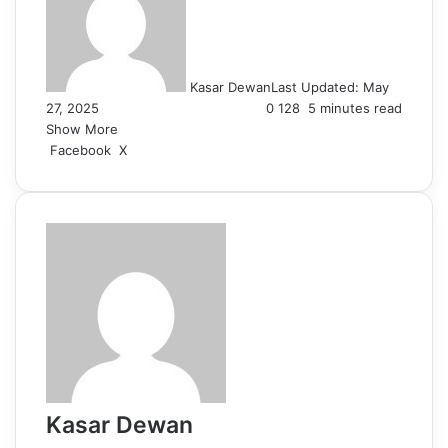
Kasar Dewan
Last Updated: May
27, 2025
0
128
5 minutes read
Show More
LinkedIn
Pinterest
Reddit
WhatsApp
Telegram
Viber
Share
Facebook
X
via
Email
Kasar Dewan