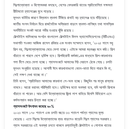
শিল্পোদ্যোক্তা ও বিশ্লেষকরা বলছেন, দেশের বেসরকারি খাতের প্রতিযোগিতা সক্ষমতা
রীতিমতো চ্যালেঞ্জের মুখে পড়েছে।
মূলধন ঘাটতির কারণে বিদ্যমান ব্যবসা টিকিয়ে রাখাই বড় চ্যালেঞ্জ হয়ে দাঁড়িয়েছে।
জাতীয় সংসদ নির্বাচন ঘিরে রাজনৈতিক অস্থিরতা বাড়লে ব্যবসা-বাণিজ্য তথা সামগ্রিক
অর্থনীতিতে সংকট আরো গভীর হওয়ার ঝুঁকি রয়েছে।
টেক্সটাইল মালিকদের সংগঠন বাংলাদেশ টেক্সটাইল মিলস অ্যাসোসিয়েশনের (বিটিএমএ)
সভাপতি শওকত আজিজ রাসেল রবিবার এক সংবাদ সম্মেলনে বলেন, ‘২০২৫ সালে শুধু
শিল্প নয়, শিল্পোদ্যোক্তাদের মেরে ফেলা হচ্ছে। এটাকে আমরা ষড়যন্ত্র মনে করি। শিল্প
বাঁচাতে না পারলে দেশে দুর্ভিক্ষ হবে। শিল্পবিরোধী কর্মকাণ্ডের মাধ্যমে শিল্প-কারখানার
গলা টিপে মেরে ফেলা হচ্ছে। গ্যাসসংকটে আমাদের পিঠ দেয়ালে ঠেকে গেছে। চলতি
মূলধন সংকুচিত হয়েছে। আগামী ঈদে কারখানাগুলো বেতন-ভাতা দিতে পারবে কি না,
সেই লক্ষণ দেখা যাচ্ছে না।’
তিনি বলেন, ‘প্রতিনিয়ত আমাদের কারখানা লে-অফ হচ্ছে। কিছুদিন পর মানুষ রাস্তায়
নামবে। আরো ভয়াবহ পরিস্থিতি হবে। দুর্ভিক্ষের মতো অবস্থা হবে, যদি আপনি শিল্পকে
বাঁচাতে না পারেন। আর দেশি উদ্যোক্তাদের জিন্দা লাশ বানিয়ে বিদেশি বিনিয়োগ এনে
কর্মসংস্থান করার চিন্তা করা হচ্ছে।’
গ্যাসসংকটে উৎপাদন কমেছে ৬০%
২০২৩ সালে ১৭৮ শতাংশ এবং চলতি বছরে ৩৩ শতাংশ পর্যন্ত গ্যাসের মূল্য
বেড়েছে। এতে শিল্পের উদ্যোক্তাদের ব্যয় বাড়লেও বাড়েনি শিল্পে গ্যাসের সরবরাহ।
গ্যাস সরবরাহের এই অবস্থা চলতে থাকলে রপ্তানিমুখী টেক্সটাইল ও পোশাক খাতের