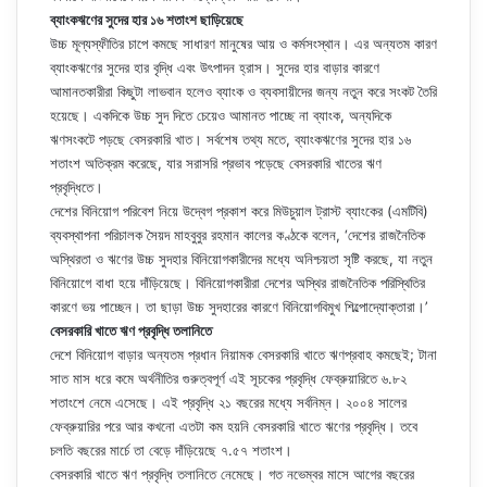
ব্যাংকঋণের সুদের হার ১৬ শতাংশ ছাড়িয়েছে
উচ্চ মূল্যস্ফীতির চাপে কমছে সাধারণ মানুষের আয় ও কর্মসংস্থান। এর অন্যতম কারণ
ব্যাংকঋণের সুদের হার বৃদ্ধি এবং উৎপাদন হ্রাস। সুদের হার বাড়ার কারণে
আমানতকারীরা কিছুটা লাভবান হলেও ব্যাংক ও ব্যবসায়ীদের জন্য নতুন করে সংকট তৈরি
হয়েছে। একদিকে উচ্চ সুদ দিতে চেয়েও আমানত পাচ্ছে না ব্যাংক, অন্যদিকে
ঋণসংকটে পড়ছে বেসরকারি খাত। সর্বশেষ তথ্য মতে, ব্যাংকঋণের সুদের হার ১৬
শতাংশ অতিক্রম করেছে, যার সরাসরি প্রভাব পড়েছে বেসরকারি খাতের ঋণ
প্রবৃদ্ধিতে।
দেশের বিনিয়োগ পরিবেশ নিয়ে উদ্বেগ প্রকাশ করে মিউচুয়াল ট্রাস্ট ব্যাংকের (এমটিবি)
ব্যবস্থাপনা পরিচালক সৈয়দ মাহবুবুর রহমান কালের কণ্ঠকে বলেন, ‘দেশের রাজনৈতিক
অস্থিরতা ও ঋণের উচ্চ সুদহার বিনিয়োগকারীদের মধ্যে অনিশ্চয়তা সৃষ্টি করছে, যা নতুন
বিনিয়োগে বাধা হয়ে দাঁড়িয়েছে। বিনিয়োগকারীরা দেশের অস্থির রাজনৈতিক পরিস্থিতির
কারণে ভয় পাচ্ছেন। তা ছাড়া উচ্চ সুদহারের কারণে বিনিয়োগবিমুখ শিল্পোদ্যোক্তারা।’
বেসরকারি খাতে ঋণ প্রবৃদ্ধি তলানিতে
দেশে বিনিয়োগ বাড়ার অন্যতম প্রধান নিয়ামক বেসরকারি খাতে ঋণপ্রবাহ কমছেই; টানা
সাত মাস ধরে কমে অর্থনীতির গুরুত্বপূর্ণ এই সূচকের প্রবৃদ্ধি ফেব্রুয়ারিতে ৬.৮২
শতাংশে নেমে এসেছে। এই প্রবৃদ্ধি ২১ বছরের মধ্যে সর্বনিম্ন। ২০০৪ সালের
ফেব্রুয়ারির পরে আর কখনো এতটা কম হয়নি বেসরকারি খাতে ঋণের প্রবৃদ্ধি। তবে
চলতি বছরের মার্চে তা বেড়ে দাঁড়িয়েছে ৭.৫৭ শতাংশ।
বেসরকারি খাতে ঋণ প্রবৃদ্ধি তলানিতে নেমেছে। গত নভেম্বর মাসে আগের বছরের