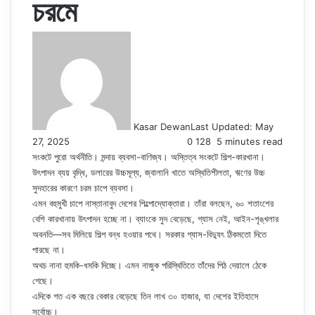
চরমে
Kasar Dewan
Last Updated: May
27, 2025
0
128
5 minutes read
সংকটে পুরো অর্থনীতি। মন্দায় ব্যবসা-বাণিজ্য। অস্তিত্ব সংকটে শিল্প-কারখানা।
উৎপাদন ব্যয় বৃদ্ধি, ডলারের উচ্চমূল্য, জ্বালানি খাতে অস্থিতিশীলতা, ঋণের উচ্চ
সুদহারের কারণে চরম চাপে ব্যবসা।
এমন বহুমুখী চাপে নাস্তানাবুদ দেশের শিল্পোদ্যোক্তারা। তাঁরা বলছেন, ৬০ শতাংশের
বেশি কারখানায় উৎপাদন হচ্ছে না। ব্যাংকে সুদ বেড়েছে, গ্যাস নেই, আইন-শৃঙ্খলার
অবনতি—সব মিলিয়ে শিল্প বন্ধ হওয়ার পথে। সরকার গ্যাস-বিদ্যুৎ ঠিকমতো দিতে
পারছে না।
অথচ নানা হুমকি-ধমকি দিচ্ছে। এমন নাজুক পরিস্থিতিতে তাঁদের পিঠ দেয়ালে ঠেকে
গেছে।
এদিকে গত এক বছরে বেকার বেড়েছে তিন লাখ ৩০ হাজার, যা দেশের ইতিহাসে
সর্বোচ্চ।