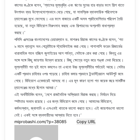
কালের কণ্ঠকে বলেন, ‘গ্যাসের মূল্যবৃদ্ধি এবং ঋণের সুদের হার বাড়ার ফলে শিল্প খাতে
উৎপাদন ব্যয় উল্লেখযোগ্যভাবে বেড়ে গেছে, যা সামগ্রিক ব্যাবসায়িক পরিবেশকে
চ্যালেঞ্জের মুখে ফেলেছে। এর ফলে বাজারে একটি অসম প্রতিযোগিতার পরিবেশ তৈরি
হয়েছে, যা নতুন বিনিয়োগ নিরুৎসাহ করছে এবং শিল্পায়নের অগ্রগতি বাধাগ্রস্ত
করছে।’
পলিসি এক্সচেঞ্জ বাংলাদেশের চেয়ারম্যান ড. মাশরুর রিয়াজ কালের কণ্ঠকে বলেন, ‘গত
৯ মাসে ব্যালান্স অব পেমেন্টটাকে স্ট্যাবিলাইজ করা গেছে। পাশাপাশি ফরেন রিজার্ভের
ধারাবাহিক পতন হচ্ছিল জুলাইয়ের আগ পর্যন্ত, সেটাকে রোধ করা গেছে। কিন্তু এর
সঙ্গে সঙ্গে কিছু জায়গায় উদ্বেগ রয়েছে। কিছু ক্ষেত্রে নতুন করে শঙ্কা দেখা দিয়েছে।
মূল্যস্ফীতি গত দুই মাসে কমলেও তা এখনো উচ্চ মূল্যস্ফীতির পর্যায়েই আছে। সেটার
একটি প্রভাব চাহিদার ওপর পড়েছে। চাহিদা কমার প্রভাবে ইন্ডাস্ট্রিয়াল আউটপুট কমে
গেছে। বিনিয়োগ একেবারেই আসছে না। এর মূল কারণ হলো গত কয়েক বছর সামষ্টিক
চ্যালেঞ্জের মধ্যে ছিলাম আমরা।’
এই অর্থনীতিবিদ বলেন, ‘দেশে রাজনৈতিক অস্থিরতা বিরাজ করছে। নির্বাচন নিয়ে
স্পষ্টতার অভাব রয়েছে। এর জন্য বিনিয়োগ কমে গেছে। আমাদের বিনিয়োগ,
কর্মসংস্থান, জ্বালানি ও এসএমই খাতকে ভালো করতে হবে। এই জায়গাগুলো ভালো
নেই। একই সঙ্গে ব্যবসায়ীদের আস্থায় নিতে হবে।’
Copy URL