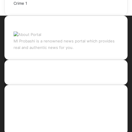
Crime
1
About Portal
MI Probashi is a renowned news portal which provides
real and authentic news for you.
Recent Posts
Social
Facebook
X
LinkedIn
YouTube