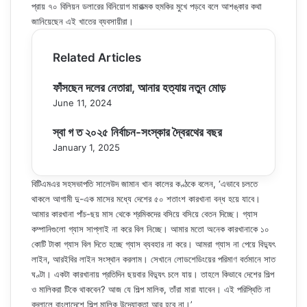
প্রায় ৭০ বিলিয়ন ডলারের বিনিয়োগ মারাত্মক হুমকির মুখে পড়বে বলে আশঙ্কার কথা
জানিয়েছেন এই খাতের ব্যবসায়ীরা।
Related Articles
ফাঁসছেন দলের নেতারা, আনার হত্যায় নতুন মোড়
June 11, 2024
স্বা গ ত ২০২৫ নির্বাচন-সংস্কার দ্বৈরথের বছর
January 1, 2025
বিটিএমএর সহসভাপতি সালেউদ জামান খান কালের কণ্ঠকে বলেন, ‘এভাবে চলতে
থাকলে আগামী দু-এক মাসের মধ্যে দেশের ৫০ শতাংশ কারখানা বন্ধ হয়ে যাবে।
আমার কারখানা পাঁচ-ছয় মাস থেকে শ্রমিকদের বসিয়ে বসিয়ে বেতন দিচ্ছে। গ্যাস
কম্পানিগুলো গ্যাস সাপ্লাই না করে বিল নিচ্ছে। আমার মতো অনেক কারখানাকে ১০
কোটি টাকা গ্যাস বিল দিতে হচ্ছে গ্যাস ব্যবহার না করে। আমরা গ্যাস না পেয়ে বিদ্যুৎ
লাইন, আরইবির লাইন সংস্থান করলাম। সেখানে লোডশেডিংয়ের পরিমাণ বর্তমানে সাত
ঘণ্টা। একটা কারখানায় প্রতিদিন ছয়বার বিদ্যুৎ চলে যায়। তাহলে কিভাবে দেশের শিল্প
ও মালিকরা টিকে থাকবেন? আজ যে শিল্প মালিক, তাঁরা মারা যাবেন। এই পরিস্থিতি না
বদলালে বাংলাদেশে শিল্প মালিক উদ্যোক্তা আর হবে না।’