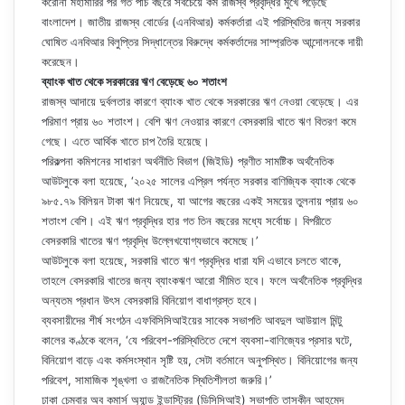
করোনা মহামারির পর গত পাঁচ বছরে সবচেয়ে কম রাজস্ব প্রবৃদ্ধির মুখে পড়েছে
বাংলাদেশ। জাতীয় রাজস্ব বোর্ডের (এনবিআর) কর্মকর্তারা এই পরিস্থিতির জন্য সরকার
ঘোষিত এনবিআর বিলুপ্তির সিদ্ধান্তের বিরুদ্ধে কর্মকর্তাদের সাম্প্রতিক আন্দোলনকে দায়ী
করেছেন।
ব্যাংক খাত থেকে সরকারের ঋণ বেড়েছে ৬০ শতাংশ
রাজস্ব আদায়ে দুর্বলতার কারণে ব্যাংক খাত থেকে সরকারের ঋণ নেওয়া বেড়েছে। এর
পরিমাণ প্রায় ৬০ শতাংশ। বেশি ঋণ নেওয়ার কারণে বেসরকারি খাতে ঋণ বিতরণ কমে
গেছে। এতে আর্থিক খাতে চাপ তৈরি হয়েছে।
পরিকল্পনা কমিশনের সাধারণ অর্থনীতি বিভাগ (জিইডি) প্রণীত সামষ্টিক অর্থনৈতিক
আউটলুকে বলা হয়েছে, ‘২০২৫ সালের এপ্রিল পর্যন্ত সরকার বাণিজ্যিক ব্যাংক থেকে
৯৮৫.৭৯ বিলিয়ন টাকা ঋণ নিয়েছে, যা আগের বছরের একই সময়ের তুলনায় প্রায় ৬০
শতাংশ বেশি। এই ঋণ প্রবৃদ্ধির হার গত তিন বছরের মধ্যে সর্বোচ্চ। বিপরীতে
বেসরকারি খাতের ঋণ প্রবৃদ্ধি উল্লেখযোগ্যভাবে কমেছে।’
আউটলুকে বলা হয়েছে, সরকারি খাতে ঋণ প্রবৃদ্ধির ধারা যদি এভাবে চলতে থাকে,
তাহলে বেসরকারি খাতের জন্য ব্যাংকঋণ আরো সীমিত হবে। ফলে অর্থনৈতিক প্রবৃদ্ধির
অন্যতম প্রধান উৎস বেসরকারি বিনিয়োগ বাধাগ্রস্ত হবে।
ব্যবসায়ীদের শীর্ষ সংগঠন এফবিসিসিআইয়ের সাবেক সভাপতি আবদুল আউয়াল মিন্টু
কালের কণ্ঠকে বলেন, ‘যে পরিবেশ-পরিস্থিতিতে দেশে ব্যবসা-বাণিজ্যের প্রসার ঘটে,
বিনিয়োগ বাড়ে এবং কর্মসংস্থান সৃষ্টি হয়, সেটা বর্তমানে অনুপস্থিত। বিনিয়োগের জন্য
পরিবেশ, সামাজিক শৃঙ্খলা ও রাজনৈতিক স্থিতিশীলতা জরুরি।’
ঢাকা চেম্বার অব কমার্স অ্যান্ড ইন্ডাস্ট্রির (ডিসিসিআই) সভাপতি তাসকীন আহমেদ