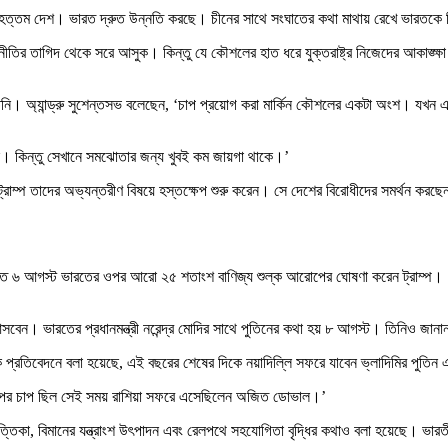
ের বৃহত্তম দেশ। ভারত দ্রুত উন্নতি করছে। চীনের সাথে সংঘাতের কথা মাথায় রেখে ভারতকে
্ট্রনীতির তাগিদ থেকে সরে আসুক। কিন্তু যে কৌশলের হাত ধরে যুক্তরাষ্ট্র নিজেদের আকাঙ্
ন তিনি। অ্যান্ড্রু সুশেন্তসভ বলেছেন, ‘চাপ প্রয়োগ করা মার্কিন কৌশলের একটা অংশ। যখন
 সমান। কিন্তু সেখানে সমঝোতার জন্য খুবই কম জায়গা থাকে।’
ে ট্রাম্প তাদের অভ্যন্তরীণ বিষয়ে হস্তক্ষেপ শুরু করেন। সে দেশের বিরোধীদের সমর্থন কর
ে। গত ৬ আগস্ট ভারতের ওপর আরো ২৫ শতাংশ বাণিজ্য শুল্ক আরোপের ঘোষণা করেন ট্রাম্প। ৭
বেন। ভারতের প্রধানমন্ত্রী নরেন্দ্র মোদির সাথে পুতিনের কথা হয় ৮ আগস্ট। তিনিও জা
 প্রতিবেদনে বলা হয়েছে, এই বছরের শেষের দিকে নয়াদিল্লি সফরে যাবেন ভ্লাদিমির পুতিন এ
র ওপর চাপ ছিল সেই সময় রাশিয়া সফরে এসেছিলেন অজিত ডোভাল।’
ৃত্তিকা, বিমানের যন্ত্রাংশ উৎপাদন এবং রেলপথে সহযোগিতা বৃদ্ধির কথাও বলা হয়েছে। ভার