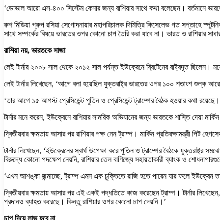
‘ডোভাল আরো এস-৪০০ সিস্টেম কেনার জন্য রাশিয়ার সাথে কথা বলেছেন। বর্তমানে ভারতের 
রুশ মিডিয়া গ্রুপ রসিয়া সেগোদনায়ার মহাপরিচালক দিমিত্রি কিসেলেভ গত সপ্তাহে স্পুটনিক
সাথে সম্পর্কের বিষয়ে ভারতের ওপর কোনো চাপ তৈরি করা যাবে না। ভারত ও রাশিয়ার সাধ
রাশিয়া নয়, ভারতকে সাজা
লেই টার্নার ২০০৮ সাল থেকে ২০১২ সাল পর্যন্ত ইউক্রেনে ব্রিটেনের রাষ্ট্রদূত ছিলেন। মস
লেই টার্নার লিখেছেন, ‘আগে বলা হয়েছিল যুক্তরাষ্ট্র ভারতের ওপর ১০০ শতাংশ শুল্ক
‘তার আগে ১৫ আগস্ট প্রেসিডেন্ট পুতিন ও প্রেসিডেন্ট ট্রাম্পের বৈঠক হওয়ার কথা রয়ে
টার্নার মনে করেন, ইউক্রেনে রাশিয়ার সামরিক অভিযানের জন্য ভারতকে শাস্তি দেয়া মার
দ্বিতীয়বার ক্ষমতায় আসার পর রাশিয়ার পক্ষ নেন ট্রাম্প। মার্কিন প্রতিরক্ষামন্ত্রী 
টার্নার লিখেছেন, ‘ইউক্রেনের স্বার্থ উপেক্ষা করে পুতিন ও ট্রাম্পের বৈঠকে যুক্তরাষ্ট্
বিরুদ্ধে কোনো পদক্ষেপ নেয়নি, রাশিয়ার তেল বাণিজ্যে সহায়তাকারী ব্যাংক ও শোধনাগ
‘এখন আশঙ্কা জন্মাচ্ছে, ট্রাম্প এমন এক চুক্তিতে রাজি হতে পারেন যার ফলে ইউক্রেন তা
দ্বিতীয়বার ক্ষমতায় আসার পর এই একই পদ্ধতিতে কাজ করেছেন ট্রাম্প। টার্নার লিখেছেন, 
প্রদানও ব্যাহত করেছে। কিন্তু রাশিয়ার ওপর কোনো চাপ দেয়নি।’
চাপ দিয়ে লাভ হবে না