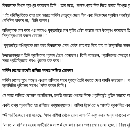
বিষয়টাকে বিশদে ব্যাখ্যা করেছেন তিনি। তার মতে, ‘জনসংখ্যার দিক দিয়ে ভারত বিশ্ব
‘এই পরিস্থিতিতে তারা চায় ভারত মার্কিন নেতৃত্ব মেনে নিক এবং নিজেদের স্বাধীন পররাষ
বেশিদিন থাকবে না,’ তিনি বলেন।
বাণিজ্যকে ঢাল করে এর আগেও যুক্তরাষ্ট্র চাপ সৃষ্টির চেষ্টা করেছে বলে উল্লেখ করেছে
সিদ্ধান্তগুলো বদলে ফেলেন।’
‘যুক্তরাষ্ট্র বাণিজ্যকে ঢাল করে বিষয়টাকে এমন একটা জায়গায় নিয়ে যায় যা উস্কানির
উদাহরণস্বরূপ তিনি ব্রাজিলের প্রসঙ্গ টেনে এনেছেন। তিনি বলেছেন, ‘ব্রাজিলের ক্ষেত্র
সময় প্রতিক্রিয়ার পথও খুঁজতে শুরু করে।’
মার্কিন চাপের মাঝেই রাশিয়া সফরে অজিত ডোভাল
মার্কিন চাপের মুখে পড়েও এখনো রাশিয়ার সাথে দূরত্ব তৈরি করতে দেখা যায়নি ভারতক
ভ্লাদিমির পুতিনের সাথেও বৈঠক করেন তিনি।
সে সময় অজিত ডোভাল বলেছিলেন, চলতি বছরের শেষের দিকে প্রেসিডেন্ট পুতিন ভারতে আস
একই তথ্য প্রকাশিত হয় রাশিয়ার গণ্যমাধ্যমেও। রাশিয়া টুডে’তে ৭ আগস্ট প্রকাশিত এক
ওই প্রতিবেদনে বলা হয়েছে, ‘যখন রাশিয়া থেকে তেল আমদানি বন্ধ করার জন্য ভারতে
‘ভারত ও রাশিয়ার মধ্যে অর্থনৈতিক সম্পর্ক জোরদার করার ওপর জোর দেয়া হচ্ছে। বিরল ম