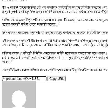
গত ৭ আগস্ট ইউরোসারাবিয়া.নেট-এর সম্পাদক কনস্ট্যান্টিন ভন হফমেইস্টার ভারতের ওপর 
মধ্যে দ্বিপক্ষীয় বাণিজ্য ছিল মাত্র ১৩ বিলিয়ন ডলার, ২০২৪-২৫ অর্থবছরে তা বেড়ে দাঁড়
‘রাশিয়া থেকে ভারত বিপুল পরিমাণ তেল ও সার আমদানি করছে। এর ফলে ভারতের অন্যতম 
মূল্যের জ্বালানি রাশিয়া থেকে আমদানি করেছে।’
তিনি উল্লেখ করেছেন, দ্বিপক্ষীয় বাণিজ্যের ক্ষেত্রে ডলারের ওপর থেকে নির্ভরশীলতা কম
ওই নিবন্ধে ভন হফমেইস্টার লিখেছেন, ‘রাশিয়া ও ভারত দ্বিপক্ষীয় বাণিজ্যের ক্ষেত্রে ডলা
এখন বাণিজ্যের নদী মস্কো থেকে নয়াদিল্লি পর্যন্ত প্রবাহিত হচ্ছে। এখন দুই দেশের
রাশিয়ার সাবেক প্রেসিডেন্ট দিমিত্রি মেদভেদেভ মার্কিন মনোভাবের সমালোচনা করে থাকেন।
রাখা উচিত: ১। রাশিয়া ইসরাইল নয়, ইরানও নয়। ২। প্রতিটা নতুন আল্টিমেটাম একটা হু
করেন।’
এর প্রতিক্রিয়ায় ট্রাম্প রাশিয়ার সাবেক প্রেসিডেন্টের ভাষার তীব্র বিরোধিতা করেন এবং ত
Copy URL