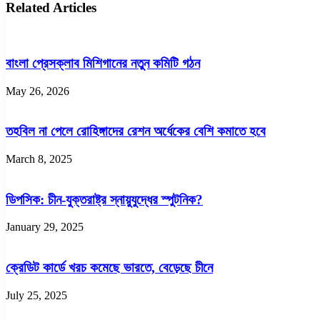
আগুন
Related Articles
জায়গায়
সংকটে
ফিরিয়ে
সীমিত
আনার
আয়ের
সিদ্ধান্ত
মানুষ
বাংলা প্রেসক্লাব মিশিগানের নতুন কমিটি গঠন
May 26, 2026
তহবিল না পেলে রোহিঙ্গাদের রেশন অর্ধেকের বেশি কমাতে হবে
March 8, 2025
ডিপসিক: চীন-যুক্তরাষ্ট্র স্নায়ুযুদ্ধের স্পুটনিক?
January 29, 2025
ক্রেডিট কার্ডে খরচ কমেছে ভারতে, বেড়েছে চীনে
July 25, 2025