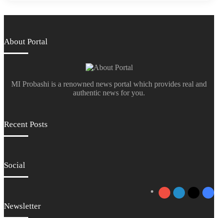
About Portal
MI Probashi is a renowned news portal which provides real and
authentic news for you.
Recent Posts
Social
YouTube
LinkedIn
X
Fa
Newsletter