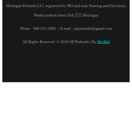
Michigan Probashi LLC registered by IRS and state Printing and Electronic
Media publish from USA 🇺🇸 Michigan
Phone : 586-222-2982 । E-mail : miprobashi@gmail.com
All Rights Reserved: © 2026 MI Probashi | By
DevBid
Facebook
X
LinkedIn
YouTube