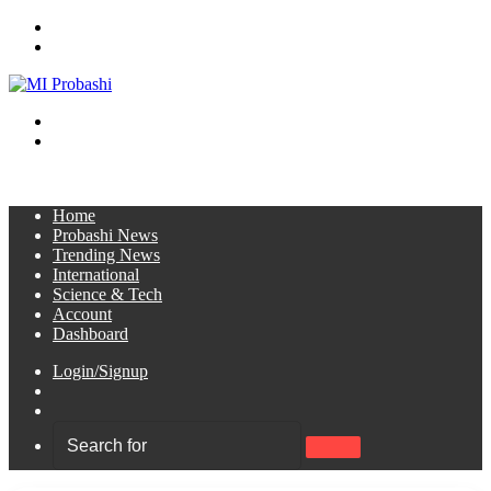
Menu
Search
for
Switch
skin
Log
In
Home
Probashi News
Trending News
International
Science & Tech
Account
Dashboard
Login/Signup
Sidebar
Switch
skin
Search
for