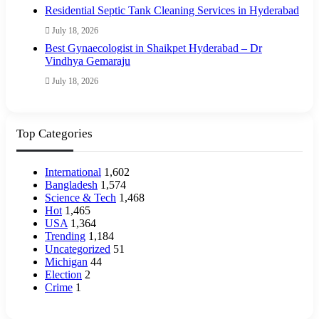
Residential Septic Tank Cleaning Services in Hyderabad
July 18, 2026
Best Gynaecologist in Shaikpet Hyderabad – Dr
Vindhya Gemaraju
July 18, 2026
Top Categories
International
1,602
Bangladesh
1,574
Science & Tech
1,468
Hot
1,465
USA
1,364
Trending
1,184
Uncategorized
51
Michigan
44
Election
2
Crime
1