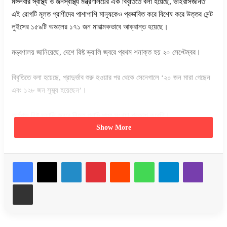
মঙ্গলবার স্বাস্থ্য ও জনস্বাস্থ্য মন্ত্রণালয়ের এক বিবৃতিতে বলা হয়েছে, ভাইরাসজনিত
এই রোগটি মূলত প্রাণীদের পাশাপাশি মানুষকেও প্রভাবিত করে বিশেষ করে উত্তর সেন্ট
লুইসের ১৫৯টি অঞ্চলের ১৭১ জন মারাত্মকভাবে আক্রান্ত হয়েছে।
মন্ত্রণালয় জানিয়েছে, দেশে রিফ্ট ভ্যালি জ্বরে প্রথম শনাক্ত হয় ২০ সেপ্টেম্বর।
বিবৃতিতে বলা হয়েছে, প্রাদুর্ভাব শুরু হওয়ার পর থেকে সেনেগালে ‘২০ জন মারা গেছেন
এবং ১২৮ জন সুস্থ্য হয়েছেন’।
কর্তৃপক্ষ রিফ্ট ভ্যালি জ্বরে নিহত গবাদি পশুর সংখ্যা প্রকাশ করেনি।
Show More
এই রোগের সবচেয়ে সাধারণ লক্ষণগুলোর মধ্যে রয়েছে ফ্লুর মতো জ্বর, পেশী এবং
জয়েন্টে ব্যথা এবং মানুষের মধ্যে মাথাব্যথা, অন্যদিকে গবাদি পশুর ক্ষেত্রে জ্বর এবং
LinkedIn
Pinterest
Reddit
WhatsApp
Telegram
Viber
রক্তক্ষরণ।
Share via Email
Copy URL