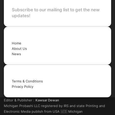
Subscribe to our mailing list to get the new
updates!
Quick Links
Home
About Us
News
Legal
Terms & Conditions
Privacy Policy
Editor & Publisher :
Kawsar Dewan
Michigan Probashi LLC registered by IRS and state Printing and
Electronic Media publish from USA 🇺🇸 Michigan