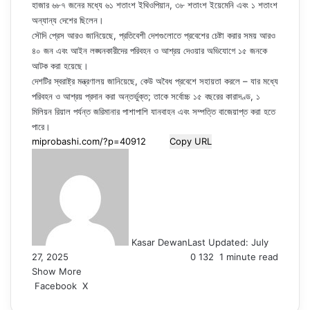
হাজার ৬৮৭ জনের মধ্যে ৬১ শতাংশ ইথিওপিয়ান, ৩৮ শতাংশ ইয়েমেনি এবং ১ শতাংশ
অন্যান্য দেশের ছিলেন।
সৌদি প্রেস আরও জানিয়েছে, প্রতিবেশী দেশগুলোতে প্রবেশের চেষ্টা করার সময় আরও
৪০ জন এবং আইন লঙ্ঘনকারীদের পরিবহন ও আশ্রয় দেওয়ার অভিযোগে ১৫ জনকে
আটক করা হয়েছে।
দেশটির স্বরাষ্ট্র মন্ত্রণালয় জানিয়েছে, কেউ অবৈধ প্রবেশে সহায়তা করলে – যার মধ্যে
পরিবহন ও আশ্রয় প্রদান করা অন্তর্ভুক্ত; তাকে সর্বোচ্চ ১৫ বছরের কারাদণ্ড, ১
মিলিয়ন রিয়াল পর্যন্ত জরিমানার পাশাপাশি যানবাহন এবং সম্পত্তি বাজেয়াপ্ত করা হতে
পারে।
Copy URL
Kasar Dewan
Last Updated: July
27, 2025
0
132
1 minute read
Show More
LinkedIn
Pinterest
Reddit
WhatsApp
Telegram
Viber
Share
Facebook
X
via