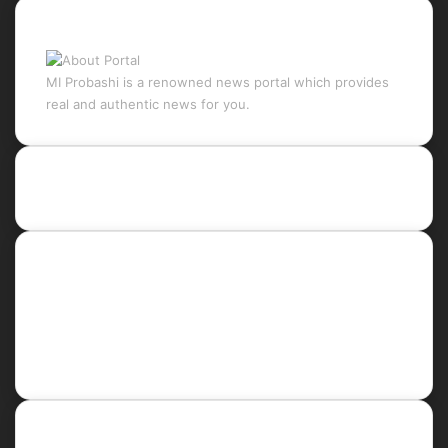
About Portal
MI Probashi is a renowned news portal which provides
real and authentic news for you.
Recent Posts
Social
Facebook
X
LinkedIn
YouTube
Newsletter