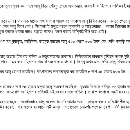
থেকে তুলনামূলক কম দামে আলু কিনে মৌসুম শেষে আড়তদার, ব্যবসায়ী ও হিমাগার মালিকরাই 
করে দেন। এর এক মাসের মাথায় তারা আরও ২৫ শতাংশ আলু বিক্রি করেন। বলতে গেলে কৃষকে
ীরা এসব আলু কিনে নেন। সিংহভাগই মজুত করেন ব্যবসায়ী ও আড়তদাররা। আবার হিমাগার মা
্গে মজুত কমতে থাকায় দামও চড়তে থাকে। ফলে বাজার অস্থিতিশীল হয়ে ওঠে।
 মণ গ্র্যানুলা, কার্ডিনাল, ডায়মন্ড জাতের আলু ৫৫০ থেকে ৬০০ টাকা এবং দেশি পাকড়ি লা
আলু রয়েছে হিমাগার মালিক ও মজুতদারদের ভান্ডারে। সিন্ডিকেটের মাধ্যমে কৃত্রিম সংকট সৃষ
তে পারে। এর কারণ হিমাগার খরচ বা ওজন কমে যাওয়া। কিন্তু এখন এক কেজি আলু বিক্রি হ
 জাতের আলু রোপণ হয়েছিল। উৎপাদনের লক্ষ্যমাত্রা ধরা হয়েছিল ৮ লাখ ৯৫ হাজার ৮৫০ টন
ি ওজনের ২ লাখ ৮৫ হাজার বস্তা আলু সংরক্ষণ হয়েছিল। বুধবার বিকেলে পর্যন্ত ৮২ হাজা
েন, কম-বেশি সব হিমাগার মালিকই এই ব্যবসার সঙ্গে জড়িত। তারা পারতপক্ষে অক্টোবরের মধ
ীরা লাভবান হচ্ছেন। সরকারিভাবে আলু সংরক্ষণের দাবি জানান তারা। তাহলে বাজার অস্থিতিশীল
িক্রি করেছি। ছয় মাসের ব্যবধানে এই আলুর দাম বেড়েছে চার-পাঁচ গুণেরও বেশি। যদি ক