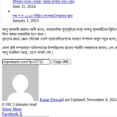
ফাঁসছেন দলের নেতারা, আনার হত্যায় নতুন মোড়
June 11, 2024
স্বা গ ত ২০২৫ নির্বাচন-সংস্কার দ্বৈরথের বছর
January 1, 2025
আলু ব্যবসায়ী রমজান আলী বলেন, অস্বাভাবিক মূল্যবৃদ্ধির জন্য অসাধু ব্যবসায়ীদের সিন্ডিকে
নিলে বাজার স্বাভাবিক হতে বাধ্য।
বৃহত্তর বগুড়া কোল্ড স্টোরেজ ওনার্স অ্যাসোসিয়েশনের সাধারণ সম্পাদক আবুল গফুর
জেলা কৃষি সম্প্রসারণ অধিদপ্তরের উপপরিচালক রাহেলা পারভীন সমকালকে জানান, এক কেজি 
আলু সংরক্ষিত আছে, তাতে সংকট নেই।
Copy URL
Kasar Dewan
Last Updated: November 4, 202
0
192
3 minutes read
Show More
LinkedIn
Pinterest
Reddit
WhatsApp
Telegram
Viber
Share
Facebook
X