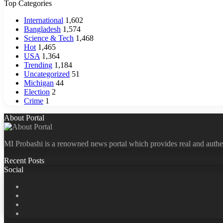
Top Categories
International
1,602
Bangladesh
1,574
Science & Tech
1,468
Hot
1,465
USA
1,364
Trending
1,184
Uncategorized
51
Michigan
44
Election
2
Crime
1
About Portal
MI Probashi is a renowned news portal which provides real and authe
Recent Posts
Social
Facebook
X
LinkedIn
YouTube