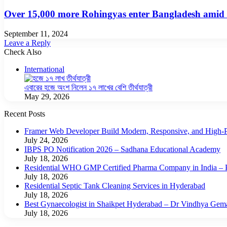
Over 15,000 more Rohingyas enter Bangladesh amid 
September 11, 2024
Leave a Reply
Check Also
Close
International
এবারের হজে অংশ নিলেন ১৭ লাখের বেশি তীর্থযাত্রী
May 29, 2026
Recent Posts
Framer Web Developer Build Modern, Responsive, and High-P
July 24, 2026
IBPS PO Notification 2026 – Sadhana Educational Academy
July 18, 2026
Residential WHO GMP Certified Pharma Company in India – P
July 18, 2026
Residential Septic Tank Cleaning Services in Hyderabad
July 18, 2026
Best Gynaecologist in Shaikpet Hyderabad – Dr Vindhya Gem
July 18, 2026