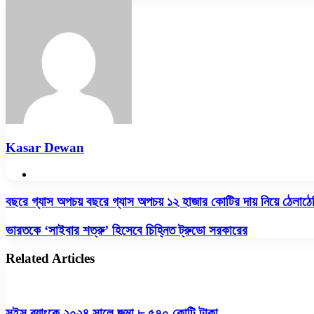
via
Email
Kasar Dewan
Website
বছরে
বছরে গ্যাস অপচয় বছরে গ্যাস অপচয় ১২ হাজার কোটির দায় নিয়ে ঠেলাঠে
গ্যাস
অপচয়
ভারতকে
ভারতকে ‘সাইবার শত্রু’ হিসেবে চিহ্নিত ট্রুডো সরকারের
বছরে
‘সাইবার
গ্যাস
শত্রু’
Related Articles
অপচয়
হিসেবে
১২
চিহ্নিত
হাজার
ট্রুডো
কোটির
সরকারের
সুইস ব্যাংকে ২০২৪ সালে জমা ৮,৫৭০ কোটি টাকা
দায়