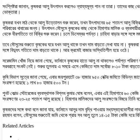
সংশ্লিষ্টরা জানান, কৃষকরা আলু উৎপাদন করলেও ন্যায্যমূল্য পান না তারা। তাদের কাছ 
ভোক্তারা।
কৃষকরা যখন মাঠ থেকে আলু উত্তোলন শুরু করেন, তখন উৎপাদনের ৬৫ শতাংশ আলু বিক্রি 
পরিবারের খাবারের জন্য। উৎপাদন মৌসুমে কৃষকের কাছ থেকে হিমাগার মালিক ও ব্যবসায়
থেকে ধীরগতিতে তা বিক্রি শুরু করেন। চলে ডিসেম্বর পর্যন্ত। চাহিদা বাড়ার সঙ্গে সঙ
তবে মৌসুমের শুরুতে কৃষকের ঘরে যখন আলু থাকে তখন দাম বাড়তে দেখা যায় না। কৃষকরা এক
সঙ্গে বিদ্যুৎ গতিতে দাম বাড়তে থাকে। আর ক্রমেই বাজার অস্থিতিশীল হয়ে ওঠে।
সরেজমিন খোঁজ নিয়ে জানা গেছে, বর্তমানে কৃষকের হাতে আলু না থাকলেও পর্যাপ্ত পরিমাণ 
সরবরাহে সংকট নেই। শুরুর তুলনায় এ সময়ে এসে কেজিতে দাম সর্বোচ্চ ৮-১০ টাকা বাড়
কৃষি বিভাগ সূত্রে জানা গেছে, এবার জয়পুরহাটে ৩৮ হাজার ৯৫০ হেক্টর জমিতে বিভিন্ন
সংরক্ষণ হয়েছে ১ লাখ ৮০ হাজার ৫০০ টন।
পুনট কোল্ড স্টোরেজের ব্যবস্থাপক বিপ্লব কুমার ঘোষ বলেন, এবার এই হিমাগারে ৬০ কেজ
সংরক্ষণের ২৩-২৫ শতাংশ আলু রয়েছে। হিমাগার মালিকদের আলু সংরক্ষণের বিষয়ে তিনি বল
কৃষকদের সঙ্গে কথা বলে জানা যায়, বর্তমানে আলুর দাম বৃদ্ধি পাওয়ায় মধ্যস্বত্বভোগ
রহমান বলেন, মৌসুমের শুরুতেই জমি থেকে প্রায় সব আলু তুলে ১৪-১৫ টাকা কেজি দরে ব
Related Articles