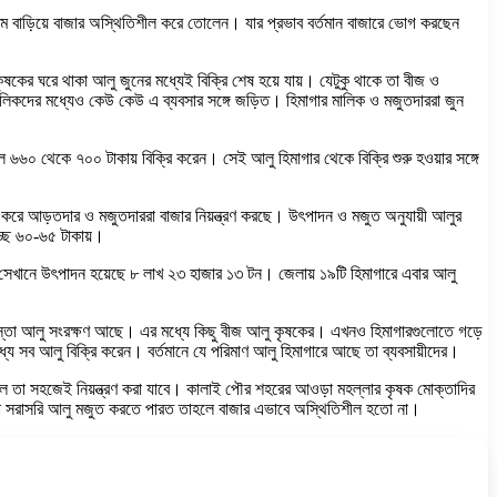
দাম বাড়িয়ে বাজার অস্থিতিশীল করে তোলেন। যার প্রভাব বর্তমান বাজারে ভোগ করছেন
র ঘরে থাকা আলু জুনের মধ্যেই বিক্রি শেষ হয়ে যায়। যেটুকু থাকে তা বীজ ও
লিকদের মধ্যেও কেউ কেউ এ ব্যবসার সঙ্গে জড়িত। হিমাগার মালিক ও মজুতদাররা জুন
ল ৬৬০ থেকে ৭০০ টাকায় বিক্রি করেন। সেই আলু হিমাগার থেকে বিক্রি শুরু হওয়ার সঙ্গে
্টি করে আড়তদার ও মজুতদাররা বাজার নিয়ন্ত্রণ করছে। উৎপাদন ও মজুত অনুযায়ী আলুর
চ্ছে ৬০-৬৫ টাকায়।
। সেখানে উৎপাদন হয়েছে ৮ লাখ ২৩ হাজার ১৩ টন। জেলায় ১৯টি হিমাগারে এবার আলু
র বস্তা আলু সংরক্ষণ আছে। এর মধ্যে কিছু বীজ আলু কৃষকের। এখনও হিমাগারগুলোতে গড়ে
্যে সব আলু বিক্রি করেন। বর্তমানে যে পরিমাণ আলু হিমাগারে আছে তা ব্যবসায়ীদের।
 হলে তা সহজেই নিয়ন্ত্রণ করা যাবে। কালাই পৌর শহরের আওড়া মহল্লার কৃষক মোক্তাদির
ৃষকরা সরাসরি আলু মজুত করতে পারত তাহলে বাজার এভাবে অস্থিতিশীল হতো না।