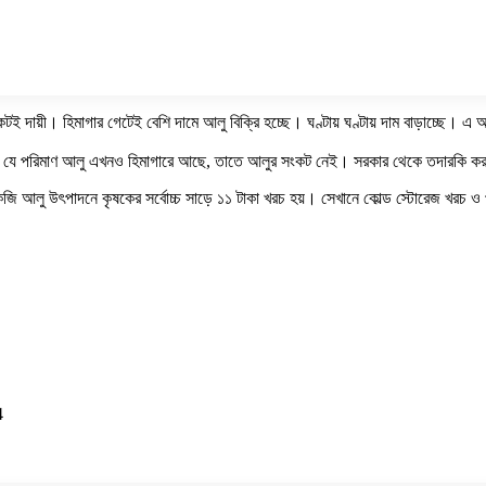
টই দায়ী। হিমাগার গেটেই বেশি দামে আলু বিক্রি হচ্ছে। ঘণ্টায় ঘণ্টায় দাম বাড়াচ্ছে। এ অব
 বলেন, যে পরিমাণ আলু এখনও হিমাগারে আছে, তাতে আলুর সংকট নেই। সরকার থেকে তদারকি 
আলু উৎপাদনে কৃষকের সর্বোচ্চ সাড়ে ১১ টাকা খরচ হয়। সেখানে কোল্ড স্টোরেজ খরচ ও পর
4