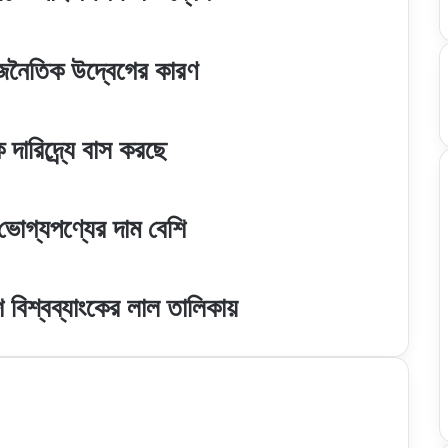
াজনৈতিক উদ্বেগের কারণ
দারিদ্র্যে বাস করছে
োগ্যপণ্যের দাম বেশি
েশ বিশ্বব্যাংকের লাল তালিকায়