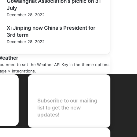
Gowainghat Association’s picnic on 31
July
December 28, 2022
Xi Jinping now China’s President for
3rd term
December 28, 2022
Weather
ou need to set the Weather API Key in the theme options
age > Integrations.
Newsletter
Subscribe to our mailing
list to get the new
updates!