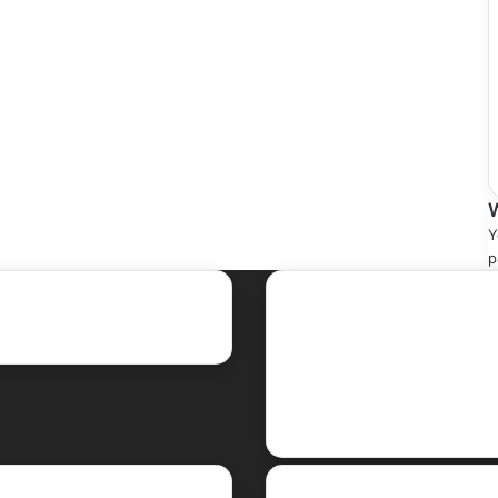
Y
p
ent Posts
Social
Facebook
X
LinkedIn
YouTube