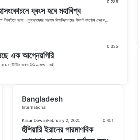
0
286
মহাসংকোচনে ধ্বংস হবে মহাবিশ্ব
 ধীরগতিতে হচ্ছে। যুক্তরাজ্যের ডারহাম বিশ্ববিদ্যালয়ের বিজ্ঞানী কার্লোস ফ্রেংক…
0
335
ঠছে এক আগ্নেয়গিরি
ইঞ্চি বা ৯ সেন্টিমিটার ওপরে উঠে এসেছে। এই…
Bangladesh
International
Kasar Dewan
February 2, 2025
0
451
হুঁশিয়ারি ইরানের পারমাণবিক