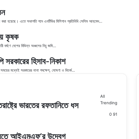
ঠন
িটি গঠন করা হয়েছে। এতে সভাপতি পদে এনটিভির মিশিগান প্রতিনিধি সেলিম আহমেদ…
ায় কৃষক
ী বর্ষণে দেশের বিভিন্ন অঞ্চলের নিচু জমি…
ি সরকারের হিসাব-নিকাশ
ই সময়ের মধ্যেই সরকারের নানা পদক্ষেপ, ঘোষণা ও বিতর্ক…
All
তরাষ্ট্রে ভারতের রফতানিতে ধস
Trending
0
91
ৃদ্ধিতে আইএমএফ’র উদ্বেগ