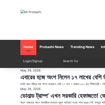
Home
Probashi News
Trending News
In
Sidebar
Switch skin
Login/Signup
May 29, 2026
এবারের হজে অংশ নিলেন ১৭ লাখের বেশি তীর
চলতি বছর পবিত্র হজ পালন করেছেন মোট ১৭ লাখ ৭ হাজার ৩০১ জন তীর্থযাত্রী। স
May 28, 2026
ডোনাল্ড ট্রাম্প’ এখন সরকারি হেফাজতে! ক
ঈদুল আজহার আগে সামাজিক মাধ্যমে তুমুল ভাইরাল হওয়া সাদা রঙের সেই অদ্ভুত মহি