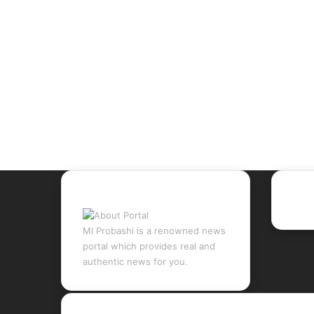
About Portal
Rec
MI Probashi is a renowned news
portal which provides real and
authentic news for you.