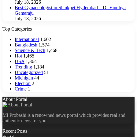
July 18, 2026
Best Gynaecologist in Shaikpet Hyderabad – Dr Vindhya
Gemaraju
July 18, 2026
Top Categories
International
1,602
Bangladesh
1,574
Science & Tech
1,468
Hot
1,465
USA
1,364
Trending
1,184
Uncategorized
51
Michigan
44
Election
2
Crime
1
About Portal
MI Probashi is a renowned news portal which provides real and
authentic news for you.
Recent Posts
Social