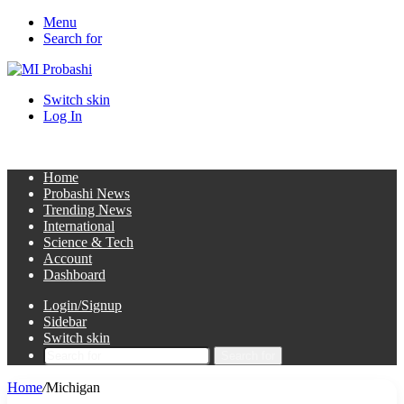
Menu
Search for
Switch skin
Log In
Home
Probashi News
Trending News
International
Science & Tech
Account
Dashboard
Login/Signup
Sidebar
Switch skin
Search for
Home
/
Michigan