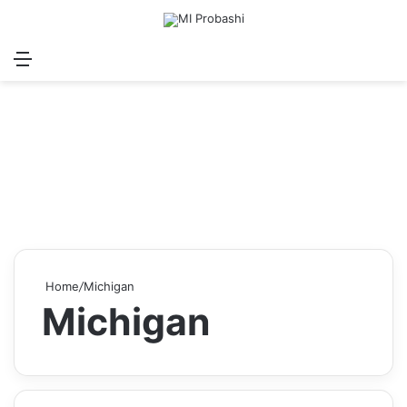
Menu
Search for
Log In
S
Home
/
Michigan
Michigan