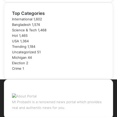
Top Categories
International
1,602
Bangladesh
1,574
Science & Tech
1,468
Hot
1,465
USA
1,364
Trending
1,184
Uncategorized
51
Michigan
44
Election
2
Crime
1
About Portal
MI Probashi is a renowned news portal which provides
real and authentic news for you.