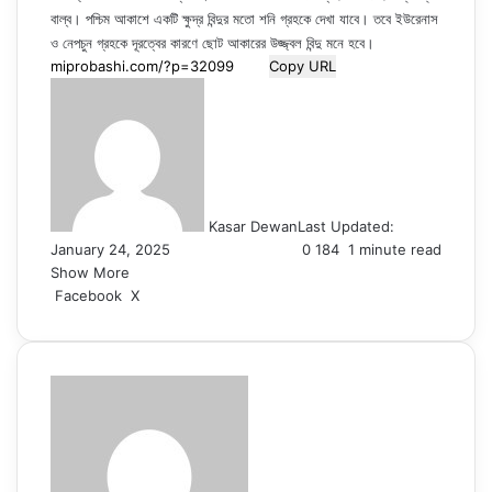
বাল্ব। পশ্চিম আকাশে একটি ক্ষুদ্র বিন্দুর মতো শনি গ্রহকে দেখা যাবে। তবে ইউরেনাস
ও নেপচুন গ্রহকে দূরত্বের কারণে ছোট আকারের উজ্জ্বল বিন্দু মনে হবে।
Copy URL
Kasar Dewan
Last Updated:
January 24, 2025
0
184
1 minute read
Show More
LinkedIn
Pinterest
Reddit
WhatsApp
Telegram
Viber
Share
Facebook
X
via
Email