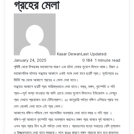
গ্রহের মেলা
Kasar Dewan
Last Updated:
January 24, 2025
0
184
1 minute read
পৃথিবী থেকে বিস্ময়কর মহাকাশের দারুণ এক ঘটনা দেখার সুযোগ মিলবে আজ। বিরল এ
মহাজাগতিক ঘটনায় সন্ধ্যার আকাশে একই সঙ্গে দেখা যাবে ছয়টি গ্রহ। সূর্যাস্তের ৪৫
মিনিট পর থেকে আকাশে গ্রহের এ মেলা দেখা যাবে।
সন্ধ্যার আকাশে ছয়টি গ্রহ সারিবদ্ধভাবে দেখা যাবে। শুক্র, মঙ্গল, বৃহস্পতি ও শনি
গ্রহ—সূর্য অস্ত যাওয়ার পর খালি চোখে দেখার সুযোগ মিললেও ইউরেনাস ও নেপচুন
গ্রহ দেখতে প্রয়োজন হবে টেলিস্কোপ। ২৫ জানুয়ারি পর্যন্ত দক্ষিণ এশিয়ার প্রায় সব
দেশ থেকেই দেখা যাবে এই গ্রহ মেলা।
আকাশের দক্ষিণ-পশ্চিমে বেশ আলোকিত অবস্থায় দেখা যাবে শুক্র ও শনি গ্রহ ।
দক্ষিণ-পূর্ব আকাশে বৃহস্পতি গ্রহ অবস্থান করলেও মঙ্গল গ্রহ থাকবে পূর্ব আকাশে।
এসব গ্রহ প্রায় তিন ঘণ্টা পর্যন্ত দেখা যাবে। গ্রহগুলোর মধ্যে সবচেয়ে বেশি দৃশ্যমান
ও উজ্জ্বলভাবে দেখা যাবে শুক্রকে। লাল রঙের কারণে মঙ্গল গ্রহকে মনে হবে জ্বলন্ত