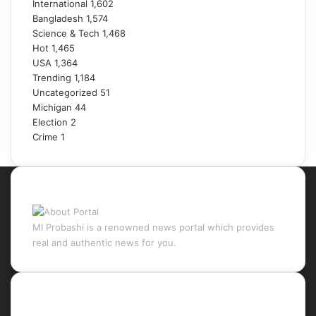
International
1,602
Bangladesh
1,574
Science & Tech
1,468
Hot
1,465
USA
1,364
Trending
1,184
Uncategorized
51
Michigan
44
Election
2
Crime
1
About Portal
MI Probashi is a renowned news portal which provides
real and authentic news for you.
Recent Posts