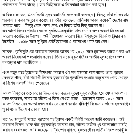
পর্যালোচনা দিতে যাচ্ছে। তার ভিত্তিতে এ নিষেধাজ্ঞা আরোপ করা হবে।
এ বিষয়ে জানেন, এমন তিনটি সূত্র রয়টার্সের সঙ্গে কথা বলেছেন। কিন্তু তাঁরা তাঁদের নাম
প্রকাশ না করার অনুরোধ করেছেন। তাঁরা বলেছেন, তালিকায় আরও কয়েকটি দেশের নাম
থাকতে পারে। কিন্তু কোন কোন দেশ, সে বিষয়ে তাঁরা কিছু জানেন না।
এর আগে নিজের প্রথম মেয়াদে মুসলিম–অধ্যুষিত সাত দেশের ওপর ভ্রমণ নিষেধাজ্ঞা
আরোপ করেছিলেন ট্রাম্প। ওই নিষেধাজ্ঞা আরোপ নিয়ে বিশ্বজুড়ে বিতর্ক ও নিন্দার ঝড়
উঠেছিল। ২০১৮ সালে সুপ্রিম কোর্ট ট্রাম্পের এ আদেশের পক্ষে রায় দেন।
সাবেক প্রেসিডেন্ট জো বাইডেন ক্ষমতায় আসার পর ২০২১ সালে ট্রাম্পের আরোপ করা ওই
ভ্রমণ নিষেধাজ্ঞা প্রত্যাহার করেন। তিনি একে যুক্তরাষ্ট্রের জাতীয় মূল্যবোধের ওপর
কলঙ্কের দাগ বলেছিলেন।
এখন নতুন করে ট্রাম্পের নিষেধাজ্ঞা আরোপ ওই সব হাজারো আফগানের ওপর প্রভাব
ফেলতে পারে, যাঁরা শরণার্থী হিসেবে যুক্তরাষ্ট্রে পুনর্বাসিত হওয়ার অনুমোদন পেয়ে গেছেন
বা বিশেষ শরণার্থী ভিসা পেয়েছেন।
আফগানিস্তানে তালেবানের বিরুদ্ধে ২০ বছরের যুদ্ধে যুক্তরাষ্ট্রের হয়ে যেসব আফগান
কাজ করেছেন, সাধারণত তাঁদের এ ভিসা দেওয়া হচ্ছে। তালেবান আবার ২০২১ সালে
আফগানিস্তানের ক্ষমতা দখল করায় সে দেশে বসবাস ঝুঁকিপূর্ণ বিবেচনায় তাঁদের যুক্তরাষ্ট্রে
পুনর্বাসনের উদ্যোগ নেওয়া হয়।
গত ২০ জানুয়ারি ক্ষমতা গ্রহণের পর ট্রাম্প একটি নির্বাহী আদেশ জারি করেছেন। ওই
আদেশে বিদেশ থেকে যাঁরা যুক্তরাষ্ট্রে আসতে চান, তাঁদের অতীত খুব ভালোভাবে যাচাই
করার বাধ্যবাধকতা জারি করেছেন। ট্রাম্পের যুক্তি, যুক্তরাষ্ট্রের জাতীয় নিরাপত্তাঝুঁকি