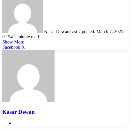
Kasar Dewan
Last Updated: March 7, 2025
0
154
1 minute read
Show More
LinkedIn
Pinterest
Reddit
WhatsApp
Telegram
Viber
Share
Facebook
X
via
Email
Kasar Dewan
Website