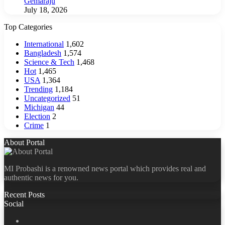
Gemaraju
July 18, 2026
Top Categories
International
1,602
Bangladesh
1,574
Science & Tech
1,468
Hot
1,465
USA
1,364
Trending
1,184
Uncategorized
51
Michigan
44
Election
2
Crime
1
About Portal
MI Probashi is a renowned news portal which provides real and
authentic news for you.
Recent Posts
Social
Facebook