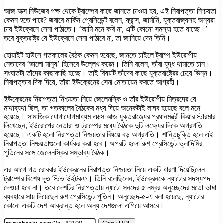
আজ ফক্স নিউজের পক্ষ থেকে ট্রাম্পের কাছে জানতে চাওয়া হয়, এই নিরাপত্তা নিশ্চয়তা
কেমন হতে পারে? জবাবে মার্কিন প্রেসিডেন্ট বলেন, ফ্রান্স, জার্মানি, যুক্তরাজ্যসহ অন্যরা
চায় ইউক্রেনে সেনা পাঠাতে। ‘আমি মনে করি না, এটি কোনো সমস্যা হতে যাচ্ছে।’
তবে যুক্তরাষ্ট্র যে ইউক্রেনে সেনা পাঠাবে না, তা জানিয়ে দেন তিনি।
হোয়াইট হাউসে গতকালের বৈঠক কেমন হয়েছে, জানতে চাইলে ট্রাম্প ইউরোপীয়
নেতাদের ‘ভালো মানুষ’ হিসেবে উল্লেখ করেন। তিনি বলেন, তাঁরা যুদ্ধ থামাতে চান।
সংঘাতটা তাঁদের কাছাকাছি হচ্ছে। তাই বিষয়টি তাঁদের কাছে যুক্তরাষ্ট্রের চেয়ে ভিন্ন।
নিরাপত্তার দিক দিয়ে, তাঁরা ইউক্রেনের সেনা মোতায়েন করতে আগ্রহী।
ইউক্রেনের নিরাপত্তা নিশ্চয়তা নিয়ে জেলেনস্কি ও তাঁর ইউরোপীয় মিত্রদের যে
মাথাব্যথা ছিল, তা গতকালের বৈঠকের মধ্য দিয়ে অনেকটাই লাঘব হয়েছে বলে মনে
হয়েছে। সামাজিক যোগাযোগমাধ্যম এক্সে আজ যুক্তরাজ্যের প্রধানমন্ত্রী কিয়ার স্টারমার
লিখেছেন, ইউরোপের নেতারা ও ট্রাম্পের মধ্যে বৈঠকে দুটি লক্ষ্যের দিকে অগ্রগতি
হয়েছে। একটি হলো নিরাপত্তা নিশ্চয়তার বিষয়ে বড় অগ্রগতি। শান্তিচুক্তি হলে এই
নিরাপত্তা নিশ্চয়তাগুলো কার্যকর করা হবে। অপরটি হলো রুশ প্রেসিডেন্ট ভ্লাদিমির
পুতিনের সঙ্গে জেলেনস্কির সম্ভাব্য বৈঠক।
এর আগে গত রোববার ইউক্রেনের নিরাপত্তা নিশ্চয়তা নিয়ে একটি ধারণা দিয়েছিলেন
ট্রাম্পের বিশেষ দূত স্টিভ উইটকফ। তিনি বলেছিলেন, ইউক্রেনকে ন্যাটোর সদস্যপদ
দেওয়া হবে না। তবে দেশটির নিরাপত্তায় ন্যাটো সনদের ৫ নম্বর অনুচ্ছেদের মতো ভাষা
ব্যবহারে সায় দিয়েছেন রুশ প্রেসিডেন্ট পুতিন। অনুচ্ছেদ-৫-এ বলা হয়েছে, ন্যাটোর
কোনো একটি দেশ আক্রান্ত হলে অন্য দেশগুলো এগিয়ে আসবে।