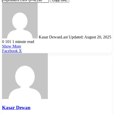
Copy URL
Kasar Dewan
Last Updated: August 20, 2025
0
101
1 minute read
Show More
LinkedIn
Pinterest
Reddit
WhatsApp
Telegram
Viber
Share
Facebook
X
via
Email
Kasar Dewan