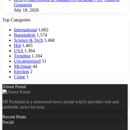
Gemaraju
July 18, 2026
Top Categories
International
1,602
Bangladesh
1,574
Science & Tech
1,468
Hot
1,465
USA
1,364
Trending
1,184
Uncategorized
51
Michigan
44
Election
2
Crime
1
About Portal
MI Probashi is a renowned news portal which provides real and
authentic news for you.
Recent Posts
Social