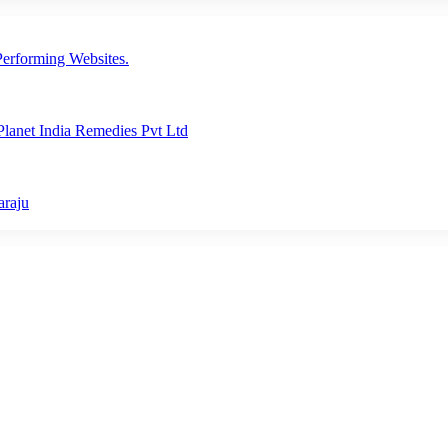
erforming Websites.
lanet India Remedies Pvt Ltd
araju