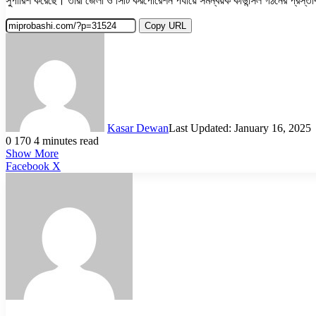
সুপারিশ করেছে। তারা জেলা ও সিটি করপোরেশন পর্যায়ে সমন্বয়ক কাউন্সিল গঠনের প্রস্
Copy URL
Kasar Dewan
Last Updated: January 16, 2025
0
170
4 minutes read
Show More
LinkedIn
Pinterest
Reddit
WhatsApp
Telegram
Viber
Share
Facebook
X
via
Email