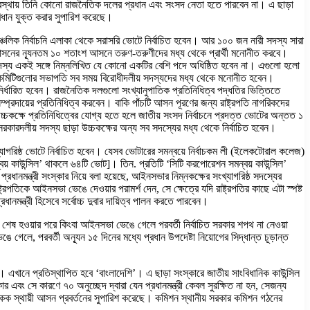
কা অবস্থায় তিনি কোনো রাজনৈতিক দলের প্রধান এবং সংসদ নেতা হতে পারবেন না। এ ছাড়া
 বিধান যুক্ত করার সুপারিশ করেছে।
চলিক নির্বাচনি এলাকা থেকে সরাসরি ভোটে নির্বাচিত হবেন। আর ১০০ জন নারী সদস্য সারা
মোট আসনের ন্যূনতম ১০ শতাংশ আসনে তরুণ-তরুণীদের মধ্য থেকে প্রার্থী মনোনীত করবে।
 সদস্য একই সঙ্গে নিম্নলিখিত যে কোনো একটির বেশি পদে অধিষ্ঠিত হবেন না। এগুলো হলো
য়ী কমিটিগুলোর সভাপতি সব সময় বিরোধীদলীয় সদস্যদের মধ্য থেকে মনোনীত হবেন।
ির্ধারিত হবেন। রাজনৈতিক দলগুলো সংখ্যানুপাতিক প্রতিনিধিত্ব পদ্ধতির ভিত্তিতে
প্রদায়ের প্রতিনিধিত্ব করবেন। বাকি পাঁচটি আসন পূরণের জন্য রাষ্ট্রপতি নাগরিকদের
চকক্ষে প্রতিনিধিত্বের যোগ্য হতে হলে জাতীয় সংসদ নির্বাচনে প্রদত্ত ভোটের অন্তত ১
সরকারদলীয় সদস্য ছাড়া উচ্চকক্ষের অন্য সব সদস্যের মধ্য থেকে নির্বাচিত হবেন।
 সংখ্যাগরিষ্ঠ ভোটে নির্বাচিত হবেন। যেসব ভোটারের সমন্বয়ে নির্বাচকম লী (ইলেকটোরাল কলেজ)
য় কাউন্সিল’ থাকলে ৬৪টি ভোট]। তিন. প্রতিটি ‘সিটি করপোরেশন সমন্বয় কাউন্সিল’
ধানমন্ত্রী সংস্কার নিয়ে বলা হয়েছে, আইনসভার নিম্নকক্ষের সংখ্যাগরিষ্ঠ সদস্যের
রপতিকে আইনসভা ভেঙে দেওয়ার পরামর্শ দেন, সে ক্ষেত্রে যদি রাষ্ট্রপতির কাছে এটা স্পষ্ট
নমন্ত্রী হিসেবে সর্বোচ্চ দুবার দায়িত্ব পালন করতে পারবেন।
াদ শেষ হওয়ার পরে কিংবা আইনসভা ভেঙে গেলে পরবর্তী নির্বাচিত সরকার শপথ না নেওয়া
েলে, পরবর্তী অন্যূন ১৫ দিনের মধ্যে প্রধান উপদেষ্টা নিয়োগের সিদ্ধান্ত চূড়ান্ত
ানে প্রতিস্থাপিত হবে ‘বাংলাদেশি’। এ ছাড়া সংস্কারে জাতীয় সাংবিধানিক কাউন্সিল
র এবং সে কারণে ৭০ অনুচ্ছেদ দ্বারা যেন প্রধানমন্ত্রী কেবল সুরক্ষিত না হন, সেজন্য
 একক স্থায়ী আসন প্রবর্তনের সুপারিশ করেছে। কমিশন স্থানীয় সরকার কমিশন গঠনের