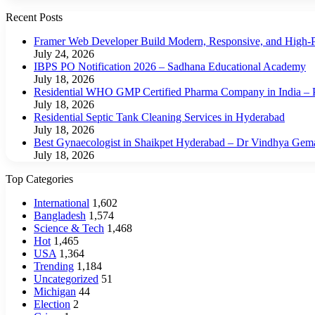
Recent Posts
Framer Web Developer Build Modern, Responsive, and High-P
July 24, 2026
IBPS PO Notification 2026 – Sadhana Educational Academy
July 18, 2026
Residential WHO GMP Certified Pharma Company in India – P
July 18, 2026
Residential Septic Tank Cleaning Services in Hyderabad
July 18, 2026
Best Gynaecologist in Shaikpet Hyderabad – Dr Vindhya Gem
July 18, 2026
Top Categories
International
1,602
Bangladesh
1,574
Science & Tech
1,468
Hot
1,465
USA
1,364
Trending
1,184
Uncategorized
51
Michigan
44
Election
2