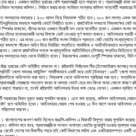
ে চার বছর। একজন ব্যক্তি দুবারের বেশি প্রধানমন্ত্রী হতে পারবেন না। প্রধানমন্ত্রী থা
ে সংবিধান সংস্কার কমিশন। নির্বাচন করার জন্য সংবিধান সংস্কার কমিশন অন্তর্বর্তী সরকারের
্বাচিত সদস্যদের সমন্বয়ে। ৪০০ আসন নিয়ে নিম্নকক্ষ গঠিত হবে। ৩০০ জন সদস্য একক আঞ্
 প্রতিদ্বন্দ্বিতার মাধ্যমে সরাসরি ভোটে নির্বাচিত হবেন। রাজনৈতিক দলগুলো নিম্নকক্ষের 
জন ডেপুটি স্পিকার থাকবেন, যাঁদের মধ্যে একজন বিরোধী দল থেকে মনোনীত হবেন। একজন সংসদ
্যদের তাঁদের মনোনয়নকারী দলের বিপক্ষে ভোট দেওয়ার পূর্ণ ক্ষমতা থাকবে। আইনসভার স্থা
ে গঠিত হবে। এর মধ্যে ১০০ জন জাতীয় সংসদ নির্বাচনে প্রদত্ত মোট ভোটের সংখ্যানুপাতে ন
্যে কমপক্ষে পাঁচজন আইন দিয়ে নির্ধারিত পদ্ধতিতে সামাজিক ও অর্থনৈতিকভাবে অনগ্রসর সম্
করবেন। কোনো রাজনৈতিক দলকে সংখ্যানুপাতিক প্রতিনিধিত্ব (পিআর) পদ্ধতির ভিত্তিতে উচ্
ষের সদস্যদের মধ্য থেকে নির্বাচিত হবেন। উচ্চকক্ষের একজন ডেপুটি স্পিকার থাকবেন, যিনি 
পতি সর্বোচ্চ দুবারের বেশি অধিষ্ঠিত থাকবেন না। রাষ্ট্রপতি নির্বাচকম লীর (ইলেকটোরাল কলেজ)
িটি ‘জেলা সমন্বয় কাউন্সিল’ সামষ্টিকভাবে একটি করে ভোট [উদাহরণ : ৬৪টি ‘জেলা সমন্ব
ষ্ট্রপতিকে অভিশংসন করা যাবে। নিম্নকক্ষ থেকে অভিশংসন প্রক্রিয়া শুরু হবে। অন্যদিকে প্র
ানমন্ত্রী স্বেচ্ছায় পদত্যাগ করেন বা আস্থা ভোটে হেরে যান কিংবা অন্য কোনো কারণে রাষ্ট্
জন করতে পারছেন না, তবেই রাষ্ট্রপতি আইনসভার উভয় কক্ষ ভেঙে দেবেন। একজন ব্যক্তি প্রধা
্তর্বর্তী সরকারের বিধান যুক্ত করার সুপারিশ করেছে। এতে বলা হয়েছে, কমিশন আইনসভার মেয়
উপদেষ্টা’ বলে অভিহিত হবেন। আইনসভার মেয়াদ শেষ হওয়ার ১৫ দিন আগে অথবা আইনসভা ভেঙে গ
র্য পরিচালনা করবেন।
লাদেশের জনগণ জাতি হিসেবে বাঙালি-কমিশন এ বিধানটি বিলুপ্ত করার সুপারিশ করেছে। এখ
হবে। কমিশন মনে করে, প্রধানমন্ত্রীকে সংসদে অনাস্থা ভোটের মুখোমুখি হওয়ার ব্যবস্থা দরকা
œ রেখেই দেশের সব বিভাগীয় শহরে হাই কোর্ট বিভাগের মর্যাদা এবং এখতিয়ারসম্পন্ন একটি