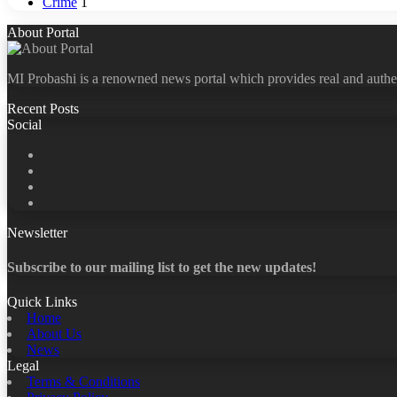
Crime
1
About Portal
MI Probashi is a renowned news portal which provides real and authe
Recent Posts
Social
Facebook
X
LinkedIn
YouTube
Newsletter
Subscribe to our mailing list to get the new updates!
Quick Links
Home
About Us
News
Legal
Terms & Conditions