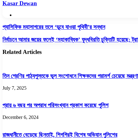
Kasar Dewan
Website
প্যাসিফিক
প্যাসিফিক মহাসাগরের তলে ‘ডুবে যাওয়া পৃথিবী’র সন্ধান
মহাসাগরের
তলে
নির্বাচনে
নির্বাচনে আমার জয়ের ফলেই ‘মহাকাব্যিক’ যুদ্ধবিরতি চুক্তিটি হয়েছে: ট্রা
‘ডুবে
আমার
যাওয়া
জয়ের
Related Articles
পৃথিবী’র
ফলেই
সন্ধান
‘মহাকাব্যিক’
যুদ্ধবিরতি
চুক্তিটি
তিন শ্রেণির পাঠ্যপুস্তকে ভুল সংশোধনে শিক্ষকদের পরামর্শ চেয়েছে মন্ত্রণ
হয়েছে:
ট্রাম্প
July 7, 2025
প্রায় ৬ বছর পর অপরাধ পরিসংখ্যান প্রকাশ করেছে পুলিশ
December 6, 2024
রাজধানীতে বেড়েছে ছিনতাই, শিগগিরই বিশেষ অভিযান পুলিশের