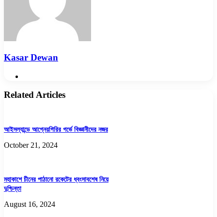
Kasar Dewan
অ্যান্টার্কটিকার বৃহত্তম হিমবাহ সরে যাচ্ছে
June 30, 2024
Website
Related Articles
আইসল্যান্ডে আগ্নেয়গিরির গর্ভে বিজ্ঞানীদের নজর
October 21, 2024
দীর্ঘ প্রতীক্ষার পর মহাকাশে গেল ইউরোপের নভোযান
July 12, 2024
মহাকাশে চীনের পাঠানো রকেটের ধ্বংসাবশেষ নিয়ে
উল্কাবৃষ্টি পর্যবেক্ষণের এমন বিরল সুযোগ হাতছাড়া না করতে আগ্রহীরা রাত জেগে
দুশ্চিন্তা
আকাশের দিকে তাকিয়ে থাকতে পারেন।
August 16, 2024