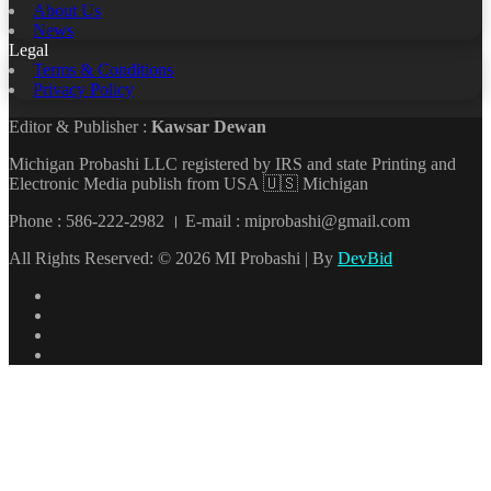
About Us
News
Legal
Terms & Conditions
Privacy Policy
Editor & Publisher :
Kawsar Dewan
Michigan Probashi LLC registered by IRS and state Printing and
Electronic Media publish from USA 🇺🇸 Michigan
Phone : 586-222-2982 । E-mail : miprobashi@gmail.com
All Rights Reserved: © 2026 MI Probashi | By
DevBid
Facebook
X
LinkedIn
YouTube
Back
to
top
button