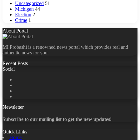
Uncategorized
51
Michigan
44
Election
2
Crime
1
About Portal
MI Probashi is a renowned news portal which provides real and
authentic news for you.
Recent Posts
Social
Facebook
X
LinkedIn
YouTube
Newsletter
Subscribe to our mailing list to get the new updates!
Quick Links
Home