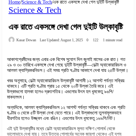
Home
/
Science & Tech
/
এক রাতে একসঙ্গে দেখা গেল দুইটি উল্কাবৃষ্টি
Science & Tech
এক রাতে একসঙ্গে দেখা গেল দুইটি উল্কাবৃষ্টি
Kasar Dewan
Last Updated: August 1, 2025
0
122
1 minute read
আকাশপ্রেমীদের জন্য এবার এক বিশেষ সুযোগ দিল জুলাই মাসের এক রাত। গত
২৯ ও ৩০ তারিখে একসঙ্গে দেখা গেছে দুইটি উল্কাবৃষ্টি—ডেল্টা অ্যাকোয়ারিডস ও
আলফা ক্যাপ্রিকরনিডস। এই সময় প্রতি ঘণ্টায় আকাশে দেখা যায় ২৫টি উল্কা।
খবর অনুসারে, ডেল্টা অ্যাকোয়ারিডস উল্কাবৃষ্টি আগামী ১২ আগস্ট পর্যন্ত সক্রিয়
থাকবে। এটি প্রতি ঘণ্টায় প্রায় ১৫ থেকে ২০টি উল্কা তৈরি করে। এই
উল্কাগুলো হালকা হলেও দ্রুতগতির। এগুলোর উৎস হল ধূমকেতু ৯৬পি/
মাকহলৎস।
অন্যদিকে, আলফা ক্যাপ্রিকরনিডস ১২ আগস্ট পর্যন্ত সক্রিয় থাকবে এবং প্রতি
ঘণ্টায় ৩ থেকে ৫টি উল্কা দেখা যেতে পারে। এই উল্কাগুলো তুলনামূলকভাবে
ধীরগতির হলেও উজ্জ্বল এবং রঙিন। এগুলোর উৎস ধূমকেতু ১৬৯পি/নিট।
এই দুই উল্কাবৃষ্টির মধ্যে ডেল্টা অ্যাকোয়ারিডস মূলত দক্ষিণ গোলার্ধ থেকে
ভালোভাবে দেখা যায়। তবে উত্তর গোলার্ধের অনেক জায়গা থেকেও এই দৃশ্য