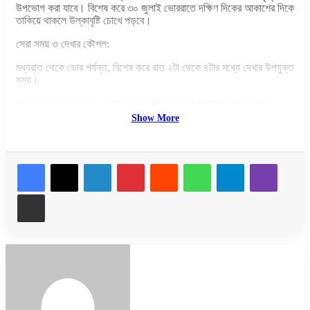
উপভোগ করা যাবে। বিশেষ করে ৩০ জুলাই ভোররাতে দক্ষিণ দিকের আকাশের দিকে
তাকিয়ে থাকলে উল্কাবৃষ্টি চোখে পড়বে।
সেরা সময় ও দেখার কৌশল:
মধ্যরাত থেকে ভোর পর্যন্ত, বিশেষ করে রাত ২টা থেকে ৪টার মধ্যে দেখার উপযুক্ত
সময়।
শহরের আলো থেকে দূরে, গ্রামাঞ্চলে বা স্বীকৃত ‘ডার্ক স্কাই পার্কে’ (আকাশে
কৃত্রিম আলো কম থাকে এমন এলাকা) থেকে দেখা সবচেয়ে ভালো।
Show More
২৭ শতাংশ পূর্ণ চাঁদ ওই রাতে আগেভাগেই অস্ত যাবে, তাই আকাশ থাকবে
তুলনামূলক অন্ধকার—যা উল্কা দেখার জন্য সহায়ক।
LinkedIn
Pinterest
Reddit
WhatsApp
Telegram
Viber
খালি চোখে আকাশ দেখাই সবচেয়ে ভালো, কারণ উল্কা যেকোনো দিকে ভেসে যেতে
পারে। দূরবীন বা টেলিস্কোপ ব্যবহার না করাই ভালো।
Share via Email
লোয়েল অবজারভেটরির জ্যোতির্বিজ্ঞানী নিকোলাস মোস্কোভিটজ বলেন, “এটি একটি
দারুণ সমাপতন। আর উল্কাবৃষ্টি দেখতে চাইলে রাত ৩টার দিকে জেগে থাকাই
সবচেয়ে ভালো সিদ্ধান্ত।”
Related Articles