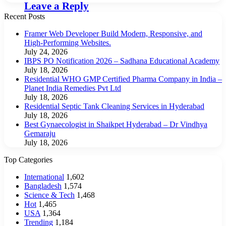
Leave a Reply
Recent Posts
Framer Web Developer Build Modern, Responsive, and
High-Performing Websites.
July 24, 2026
IBPS PO Notification 2026 – Sadhana Educational Academy
July 18, 2026
Residential WHO GMP Certified Pharma Company in India –
Planet India Remedies Pvt Ltd
July 18, 2026
Residential Septic Tank Cleaning Services in Hyderabad
July 18, 2026
Best Gynaecologist in Shaikpet Hyderabad – Dr Vindhya
Gemaraju
July 18, 2026
Top Categories
International
1,602
Bangladesh
1,574
Science & Tech
1,468
Hot
1,465
USA
1,364
Trending
1,184