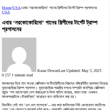
Home
/
USA
/
এবার ‘নরকোকোরিদো’ গানের শিল্পীদের টার্গেট ট্রাম্প প্রশাসনের
USA
এবার ‘নরকোকোরিদো’ গানের শিল্পীদের টার্গেট ট্রাম্প
প্রশাসনের
Kasar Dewan
Last Updated: May 5, 2025
0
157
1 minute read
মাদকচক্র নিয়ে গান গাওয়া মেক্সিকান সংগীতশিল্পীদের বিরুদ্ধে নজিরবিহীন ব্যবস্থা নিয়েছে
যুক্তরাষ্ট্রের ট্রাম্প প্রশাসন। যুক্তরাষ্ট্রের পররাষ্ট্র দপ্তর সম্প্রতি জনপ্রিয় মেক্সিকান
ব্যান্ড ‘লস আলেগ্রেস দেল বারাঙ্কো’র ভিসা বাতিল করেছে, কারণ তারা ‘একজন
মাদকসম্রাটকে গৌরবান্বিত’ করেছেন বলে অভিযোগ করা হয়।
বিতর্কিত সেই গান ‘এল দেল পলেনকে’—যার কথা জালিস্কো নিউ জেনারেশন কার্টেলের
নেতা ‘এল মেনচো’র কৃতকর্ম বর্ণনা করে—সম্প্রতি মেক্সিকোর জাপোপান শহরের এক