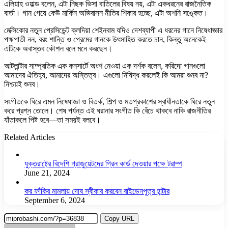
এলিয়াহ ওয়াল্ড বলেন, এটা নিছক ভিসা বাতিলের বিষয় নয়, এটা একধরনের রাজনৈতিক
বার্তা। গান গেয়ে কেউ মার্কিন অভিবাসন নীতির শিকার হচ্ছে, এটা অশনি সঙ্কেত।
মেক্সিকোর নতুন প্রেসিডেন্ট ক্লদিয়া শেইনবাম যদিও দেশব্যাপী এ ধরনের গানে নিষেধাজ্ঞার
পক্ষপাতী নন, বরং শান্তি ও প্রেমের গানকে উৎসাহিত করতে চান, কিন্তু অনেকেই
এটিকে অবাস্তব কৌশল বলে মনে করছেন।
আটলান্টার সাম্প্রতিক এক কনসার্টে অংশ নেওয়া এক দর্শক বলেন, করিদো গানগুলো
আমাদের ঐতিহ্য, আমাদের অস্তিত্ব। এগুলো নিষিদ্ধ করলেই কি আমরা শুনব না?
নিশ্চয়ই শুনব।
সংগীতকে ঘিরে এমন নিষেধাজ্ঞা ও বিতর্ক, শিল্প ও মতপ্রকাশের স্বাধীনতাকে ঘিরে নতুন
করে প্রশ্ন তোলে। শেষ পর্যন্ত এই ঘরানার সংগীত কি বেঁচে থাকবে নাকি রাজনীতির
যাঁতাকলে পিষ্ট হবে—তা সময়ই বলবে।
Related Articles
যুক্তরাষ্ট্রে বিদেশি গ্রাজুয়েটদের গ্রিন কার্ড দেওয়ার পক্ষে ট্রাম্প
June 21, 2024
কর ফাঁকির মামলায় দোষ স্বীকার করবেন বাইডেনপুত্র হান্টার
September 6, 2024
Copy URL