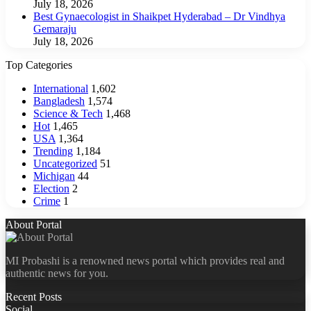
July 18, 2026
Best Gynaecologist in Shaikpet Hyderabad – Dr Vindhya
Gemaraju
July 18, 2026
Top Categories
International
1,602
Bangladesh
1,574
Science & Tech
1,468
Hot
1,465
USA
1,364
Trending
1,184
Uncategorized
51
Michigan
44
Election
2
Crime
1
About Portal
MI Probashi is a renowned news portal which provides real and
authentic news for you.
Recent Posts
Social