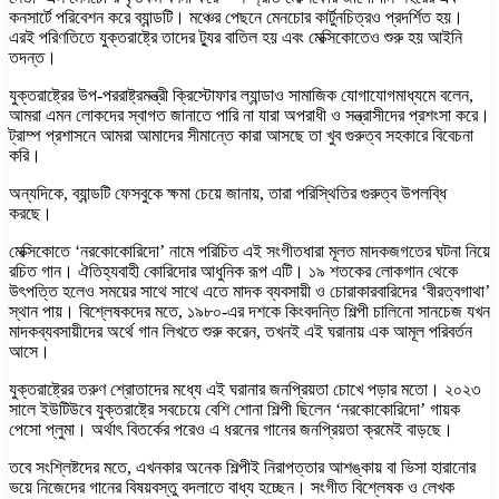
কনসার্টে পরিবেশন করে ব্যান্ডটি। মঞ্চের পেছনে মেনচোর কার্টুনচিত্রও প্রদর্শিত হয়।
এরই পরিণতিতে যুক্তরাষ্ট্রে তাদের ট্যুর বাতিল হয় এবং মেক্সিকোতেও শুরু হয় আইনি
তদন্ত।
যুক্তরাষ্ট্রের উপ-পররাষ্ট্রমন্ত্রী ক্রিস্টোফার ল্যান্ডাও সামাজিক যোগাযোগমাধ্যমে বলেন,
আমরা এমন লোকদের স্বাগত জানাতে পারি না যারা অপরাধী ও সন্ত্রাসীদের প্রশংসা করে।
ট্রাম্প প্রশাসনে আমরা আমাদের সীমান্তে কারা আসছে তা খুব গুরুত্ব সহকারে বিবেচনা
করি।
অন্যদিকে, ব্যান্ডটি ফেসবুকে ক্ষমা চেয়ে জানায়, তারা পরিস্থিতির গুরুত্ব উপলব্ধি
করছে।
মেক্সিকোতে ‘নরকোকোরিদো’ নামে পরিচিত এই সংগীতধারা মূলত মাদকজগতের ঘটনা নিয়ে
রচিত গান। ঐতিহ্যবাহী কোরিদোর আধুনিক রূপ এটি। ১৯ শতকের লোকগান থেকে
উৎপত্তি হলেও সময়ের সাথে সাথে এতে মাদক ব্যবসায়ী ও চোরাকারবারিদের ‘বীরত্বগাথা’
স্থান পায়। বিশ্লেষকদের মতে, ১৯৮০-এর দশকে কিংবদন্তি শিল্পী চালিনো সানচেজ যখন
মাদকব্যবসায়ীদের অর্থে গান লিখতে শুরু করেন, তখনই এই ঘরানায় এক আমূল পরিবর্তন
আসে।
যুক্তরাষ্ট্রের তরুণ শ্রোতাদের মধ্যে এই ঘরানার জনপ্রিয়তা চোখে পড়ার মতো। ২০২৩
সালে ইউটিউবে যুক্তরাষ্ট্রে সবচেয়ে বেশি শোনা শিল্পী ছিলেন ‘নরকোকোরিদো’ গায়ক
পেসো প্লুমা। অর্থাৎ বিতর্কের পরেও এ ধরনের গানের জনপ্রিয়তা ক্রমেই বাড়ছে।
তবে সংশ্লিষ্টদের মতে, এখনকার অনেক শিল্পীই নিরাপত্তার আশঙ্কায় বা ভিসা হারানোর
ভয়ে নিজেদের গানের বিষয়বস্তু বদলাতে বাধ্য হচ্ছেন। সংগীত বিশ্লেষক ও লেখক