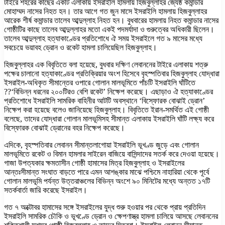
টাইরে শহরের কাছের একটি এলাকায় ইসরাইলি হামলায় হিজবুল্লাহর জ্যেষ্ঠ কমান্ডার
মোহাম্মদ নাসের নিহত হন। তার আগে গত জুন মাসে ইসরাইলি হামলায় হিজবুল্লাহর
আরেক শীর্ষ কমান্ডার তালেব আব্দুল্লাহ নিহত হন। বুধবারের হামলায় নিহত কমান্ডার নাসের
গোষ্ঠীটির কাছে তালেব আব্দুল্লাহর মতো একই পদমর্যাদা ও গুরুত্বের অধিকারী ছিলেন।
তালেব আব্দুল্লাহ হত্যাকাণ্ডের প্রতিশোধে ঐ সময় ইসরাইলে গত ৯ মাসের মধ্যে
সবচেয়ে ভয়াবহ ড্রোন ও রকেট হামলা চালিয়েছিল হিজবুল্লাহ।
হিজবুল্লাহর এক বিবৃতিতে বলা হয়েছে, বুধবার দক্ষিণ লেবাননের টাইরে এলাকায় শত্রু
পক্ষের চালানো হত্যাকাণ্ডের প্রতিক্রিয়ার অংশ হিসেবে বৃহস্পতিবার হিজবুল্লাহ যোদ্ধারা
ইসরাইল-অধিকৃত সীমান্তের ওপারে গোলান মালভূমিতে পাঁচটি ইসরাইলি ঘাঁটিতে
??‘বিভিন্ন ধরনের ২০০টিরও বেশি রকেট’ নিক্ষেপ করেছে। এছাড়াও ঐ হত্যাকাণ্ডের
প্রতিশোধে ইসরাইলি সামরিক বাহিনীর আটটি অবস্থানে ‘বিস্ফোরক বোঝাই ড্রোন’
নিক্ষেপ করা হয়েছে বলেও জানিয়েছে হিজবুল্লাহ। বিবৃতিতে ইরান-সমর্থিত এই গোষ্ঠী
বলেছে, তাদের যোদ্ধারা গোলান মালভূমিসহ সীমান্ত এলাকায় ইসরাইলি ঘাঁটি লক্ষ্য করে
বিস্ফোরক বোঝাই ড্রোনের বহর নিক্ষেপ করেছে।
এদিকে, বৃহস্পতিবার লেবানন সীমান্তলাগোয়া ইসরাইলি ভূখণ্ড জুড়ে এবং গোলান
মালভূমিতে রকেট ও বিমান হামলার সাইরেন বাজিয়ে বাসিন্দাদের সতর্ক করে দেওয়া হয়েছে।
গাজা উপত্যকার ক্ষমতাসীন গোষ্ঠী হামাসের মিত্র হিজবুল্লাহ ও ইসরাইলের
আন্তঃসীমান্ত সংঘাত বাড়তে পারে এমন আশঙ্কার মাঝে পশ্চিমে নাহারিয়া থেকে পূর্বে
গোলান মালভূমি পর্যন্ত উত্তরাঞ্চলের বিভিন্ন অংশে ৯০ মিনিটের মধ্যে অন্তত ১৭টি
সতর্কবার্তা জারি করেছে ইসরাইল।
গত ৭ অক্টোবর হামাসের সঙ্গে ইসরাইলের যুদ্ধ শুরু হওয়ার পর থেকে প্রায় প্রতিদিন
ইসরাইলি সামরিক চৌকি ও ভূখণ্ডে ড্রোন ও ক্ষেপণাস্ত্র হামলা চালিয়ে আসছে লেবাননের