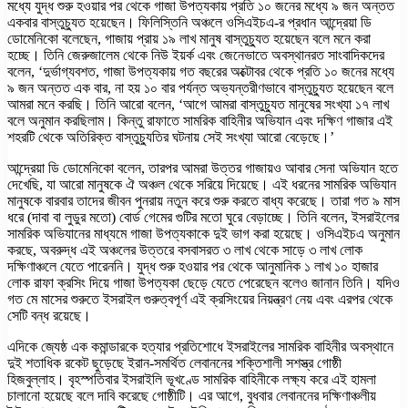
মধ্যে যুদ্ধ শুরু হওয়ার পর থেকে গাজা উপত্যকায় প্রতি ১০ জনের মধ্যে ৯ জন অন্তত
একবার বাস্তুচ্যুত হয়েছেন। ফিলিস্তিনি অঞ্চলে ওসিএইচএ-র প্রধান আন্দ্রেয়া ডি
ডোমেনিকো বলেছেন, গাজায় প্রায় ১৯ লাখ মানুষ বাস্তুচ্যুত হয়েছেন বলে মনে করা
হচ্ছে। তিনি জেরুজালেম থেকে নিউ ইয়র্ক এবং জেনেভাতে অবস্থানরত সাংবাদিকদের
বলেন, ‘দুর্ভাগ্যবশত, গাজা উপত্যকায় গত বছরের অক্টোবর থেকে প্রতি ১০ জনের মধ্যে
৯ জন অন্তত এক বার, না হয় ১০ বার পর্যন্ত অভ্যন্তরীণভাবে বাস্তুচ্যুত হয়েছেন বলে
আমরা মনে করছি। তিনি আরো বলেন, ‘আগে আমরা বাস্তুচ্যুত মানুষের সংখ্যা ১৭ লাখ
বলে অনুমান করছিলাম। কিন্তু রাফাতে সামরিক বাহিনীর অভিযান এবং দক্ষিণ গাজার এই
শহরটি থেকে অতিরিক্ত বাস্তুচ্যুতির ঘটনায় সেই সংখ্যা আরো বেড়েছে।’
আন্দ্রেয়া ডি ডোমেনিকো বলেন, তারপর আমরা উত্তর গাজায়ও আবার সেনা অভিযান হতে
দেখেছি, যা আরো মানুষকে ঐ অঞ্চল থেকে সরিয়ে দিয়েছে। এই ধরনের সামরিক অভিযান
মানুষকে বারবার তাদের জীবন পুনরায় নতুন করে শুরু করতে বাধ্য করেছে। তারা গত ৯ মাস
ধরে (দাবা বা লুডুর মতো) বোর্ড গেমের গুটির মতো ঘুরে বেড়াচ্ছে। তিনি বলেন, ইসরাইলের
সামরিক অভিযানের মাধ্যমে গাজা উপত্যকাকে দুই ভাগ করা হয়েছে। ওসিএইচএ অনুমান
করছে, অবরুদ্ধ এই অঞ্চলের উত্তরে বসবাসরত ৩ লাখ থেকে সাড়ে ৩ লাখ লোক
দক্ষিণাঞ্চলে যেতে পারেননি। যুদ্ধ শুরু হওয়ার পর থেকে আনুমানিক ১ লাখ ১০ হাজার
লোক রাফা ক্রসিং দিয়ে গাজা উপত্যকা ছেড়ে যেতে পেরেছেন বলেও জানান তিনি। যদিও
গত মে মাসের শুরুতে ইসরাইল গুরুত্বপূর্ণ এই ক্রসিংয়ের নিয়ন্ত্রণ নেয় এবং এরপর থেকে
সেটি বন্ধ রয়েছে।
এদিকে জ্যেষ্ঠ এক কমান্ডারকে হত্যার প্রতিশোধে ইসরাইলের সামরিক বাহিনীর অবস্থানে
দুই শতাধিক রকেট ছুড়েছে ইরান-সমর্থিত লেবাননের শক্তিশালী সশস্ত্র গোষ্ঠী
হিজবুল্লাহ। বৃহস্পতিবার ইসরাইলি ভূখণ্ডে সামরিক বাহিনীকে লক্ষ্য করে এই হামলা
চালানো হয়েছে বলে দাবি করেছে গোষ্ঠীটি। এর আগে, বুধবার লেবাননের দক্ষিণাঞ্চলীয়