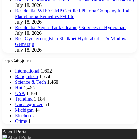
July 18, 2026
Residential WHO GMP Certified Pharma Company in India –
Planet India Remedies Pvt Ltd
July 18, 2026
Residential Septic Tank Cleaning Services in Hyderabad
July 18, 2026
Best Gynaecologist in Shaikpet Hyderabad – Dr Vindhya
Gemaraju
July 18, 2026
Top Categories
International
1,602
Bangladesh
1,574
Science & Tech
1,468
Hot
1,465
USA
1,364
Trending
1,184
Uncategorized
51
Michigan
44
Election
2
Crime
1
About Portal