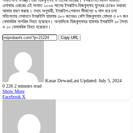
শক্তিশালী সশস্ত্র গোষ্ঠী হিজবুল্লাহ ও তাদের মিত্ররা। ইসরাইল-লেবানন সীমান্ত
এলাকায় এবারের এই সংঘাত ২০০৬ সালের ইসরাইল-হিজবুল্লাহ যুদ্ধের চেয়েও ভয়াবহ
আকার ধারণ করছে। তথ্য অনুযায়ী, ইসরাইল-লেবানন সীমান্তে ৯ মাস ধরে চলা
সহিংসতায় লেবাননে ইসরাইলি হামলায় ৩০০ জনেরও বেশি হিজবুল্লাহ যোদ্ধা ও ৮৭ জন
বেসামরিক নাগরিক নিহত হয়েছেন। অন্যদিকে হিজবুল্লাহর হামলায় ইসরাইলি ১৮ সৈন্য
ও ১০ বেসামরিক নিহত হয়েছেন।
Copy URL
Kasar Dewan
Last Updated: July 5, 2024
0
226
2 minutes read
Show More
LinkedIn
Pinterest
Reddit
WhatsApp
Telegram
Viber
Share
Facebook
X
via
Email