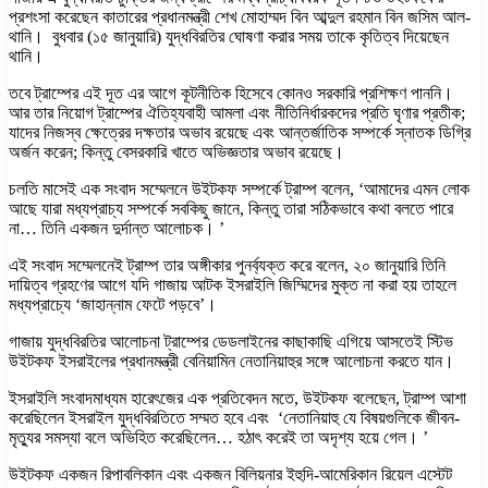
প্রশংসা করেছেন কাতারের প্রধানমন্ত্রী শেখ মোহাম্মদ বিন আব্দুল রহমান বিন জসিম আল-
থানি। বুধবার (১৫ জানুয়ারি) যুদ্ধবিরতির ঘোষণা করার সময় তাকে কৃতিত্ব দিয়েছেন
থানি।
তবে ট্রাম্পের এই দূত এর আগে কূটনীতিক হিসেবে কোনও সরকারি প্রশিক্ষণ পাননি।
আর তার নিয়োগ ট্রাম্পের ঐতিহ্যবাহী আমলা এবং নীতিনির্ধারকদের প্রতি ঘৃণার প্রতীক;
যাদের নিজস্ব ক্ষেত্রের দক্ষতার অভাব রয়েছে এবং আন্তর্জাতিক সম্পর্কে স্নাতক ডিগ্রি
অর্জন করেন; কিন্তু বেসরকারি খাতে অভিজ্ঞতার অভাব রয়েছে।
চলতি মাসেই এক সংবাদ সম্মেলনে উইটকফ সম্পর্কে ট্রাম্প বলেন, ‘আমাদের এমন লোক
আছে যারা মধ্যপ্রাচ্য সম্পর্কে সবকিছু জানে, কিন্তু তারা সঠিকভাবে কথা বলতে পারে
না… তিনি একজন দুর্দান্ত আলোচক। ’
এই সংবাদ সম্মেলনেই ট্রাম্প তার অঙ্গীকার পুনর্ব্যক্ত করে বলেন, ২০ জানুয়ারি তিনি
দায়িত্ব গ্রহণের আগে যদি গাজায় আটক ইসরাইলি জিম্মিদের মুক্ত না করা হয় তাহলে
মধ্যপ্রাচ্যে ‘জাহান্নাম ফেটে পড়বে’।
গাজায় যুদ্ধবিরতির আলোচনা ট্রাম্পের ডেডলাইনের কাছাকাছি এগিয়ে আসতেই স্টিভ
উইটকফ ইসরাইলের প্রধানমন্ত্রী বেনিয়ামিন নেতানিয়াহুর সঙ্গে আলোচনা করতে যান।
ইসরাইলি সংবাদমাধ্যম হারেৎজের এক প্রতিবেদন মতে, উইটকফ বলেছেন, ট্রাম্প আশা
করেছিলেন ইসরাইল যুদ্ধবিরতিতে সম্মত হবে এবং ‘নেতানিয়াহু যে বিষয়গুলিকে জীবন-
মৃত্যুর সমস্যা বলে অভিহিত করেছিলেন… হঠাৎ করেই তা অদৃশ্য হয়ে গেল। ’
উইটকফ একজন রিপাবলিকান এবং একজন বিলিয়নার ইহুদি-আমেরিকান রিয়েল এস্টেট