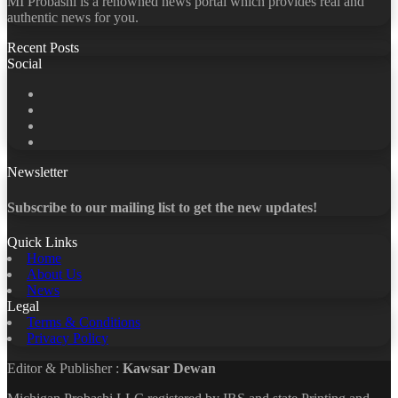
MI Probashi is a renowned news portal which provides real and
authentic news for you.
Recent Posts
Social
Facebook
X
LinkedIn
YouTube
Newsletter
Subscribe to our mailing list to get the new updates!
Quick Links
Home
About Us
News
Legal
Terms & Conditions
Privacy Policy
Editor & Publisher :
Kawsar Dewan