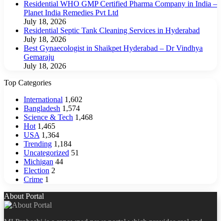
Residential WHO GMP Certified Pharma Company in India –
Planet India Remedies Pvt Ltd
July 18, 2026
Residential Septic Tank Cleaning Services in Hyderabad
July 18, 2026
Best Gynaecologist in Shaikpet Hyderabad – Dr Vindhya
Gemaraju
July 18, 2026
Top Categories
International
1,602
Bangladesh
1,574
Science & Tech
1,468
Hot
1,465
USA
1,364
Trending
1,184
Uncategorized
51
Michigan
44
Election
2
Crime
1
About Portal