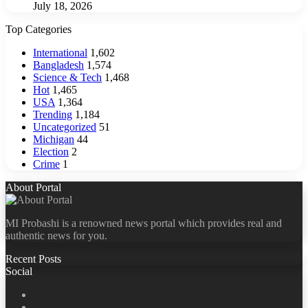
July 18, 2026
Top Categories
International
1,602
Bangladesh
1,574
Science & Tech
1,468
Hot
1,465
USA
1,364
Trending
1,184
Uncategorized
51
Michigan
44
Election
2
Crime
1
About Portal
MI Probashi is a renowned news portal which provides real and
authentic news for you.
Recent Posts
Social
Facebook
X