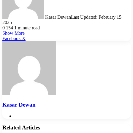
Kasar Dewan
Last Updated: February 15,
2025
0
154
1 minute read
Show More
LinkedIn
Pinterest
Reddit
WhatsApp
Telegram
Viber
Share
Facebook
X
via
Email
Kasar Dewan
Website
Related Articles