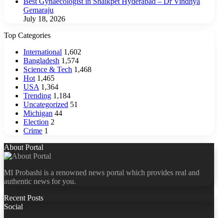
Best Gynaecologist in Shaikpet Hyderabad – Dr Vindhya
Gemaraju
July 18, 2026
Top Categories
International
1,602
Bangladesh
1,574
Science & Tech
1,468
Hot
1,465
USA
1,364
Trending
1,184
Uncategorized
51
Michigan
44
Election
2
Crime
1
About Portal
MI Probashi is a renowned news portal which provides real and
authentic news for you.
Recent Posts
Social