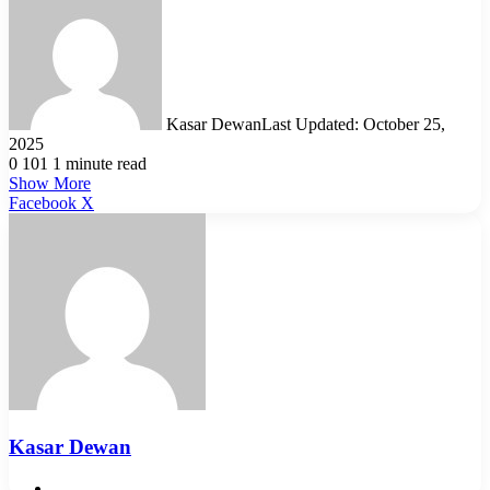
Kasar Dewan
Last Updated: October 25,
2025
0
101
1 minute read
Show More
LinkedIn
Pinterest
Reddit
WhatsApp
Telegram
Viber
Share
Facebook
X
via
Email
Kasar Dewan
Website