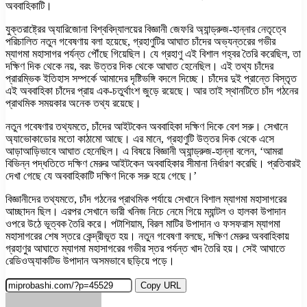
অববাহিকাটি।
যুক্তরাষ্ট্রের অ্যারিজোনা বিশ্ববিদ্যালয়ের বিজ্ঞানী জেফরি অ্যান্ড্রুজ-হান্নার নেতৃত্বে
পরিচালিত নতুন গবেষণায় বলা হয়েছে, গ্রহাণুটির আঘাত চাঁদের অভ্যন্তরের গভীর
ম্যাগমা মহাসাগর পর্যন্ত পৌঁছে গিয়েছিল। যে গ্রহাণু এই বিশাল গহ্বর তৈরি করেছিল, তা
দক্ষিণ দিক থেকে নয়, বরং উত্তর দিক থেকে আঘাত হেনেছিল। এই তথ্য চাঁদের
প্রারম্ভিক ইতিহাস সম্পর্কে আমাদের দৃষ্টিভঙ্গি বদলে দিচ্ছে। চাঁদের দুই প্রান্তে বিস্তৃত
এই অববাহিকা চাঁদের প্রায় এক-চতুর্থাংশ জুড়ে রয়েছে। আর তাই স্থানটিতে চাঁদ গঠনের
প্রাথমিক সময়কার অনেক তথ্য রয়েছে।
নতুন গবেষণার তথ্যমতে, চাঁদের আইটকেন অববাহিকা দক্ষিণ দিকে বেশ সরু। সেখানে
অ্যাভোকাডোর মতো কাঠামো আছে। এর মানে, গ্রহাণুটি উত্তর দিক থেকে এসে
আড়াআড়িভাবে আঘাত হেনেছিল। এ বিষয়ে বিজ্ঞানী অ্যান্ড্রুজ-হান্না বলেন, ‘আমরা
বিভিন্ন পদ্ধতিতে দক্ষিণ মেরুর আইটকেন অববাহিকার সীমানা নির্ধারণ করেছি। প্রতিবারই
দেখা গেছে যে অববাহিকাটি দক্ষিণ দিকে সরু হয়ে গেছে।’
বিজ্ঞানীদের তথ্যমতে, চাঁদ গঠনের প্রাথমিক পর্যায়ে সেখানে বিশাল ম্যাগমা মহাসাগরের
আচ্ছাদন ছিল। এরপর সেখানে ভারী খনিজ নিচে নেমে গিয়ে ম্যান্টল ও হালকা উপাদান
ওপরে উঠে ভূত্বক তৈরি করে। পটাশিয়াম, বিরল মাটির উপাদান ও ফসফরাস ম্যাগমা
মহাসাগরের শেষ স্তরে কেন্দ্রীভূত হয়। নতুন গবেষণা বলছে, দক্ষিণ মেরুর অববাহিকায়
গ্রহাণুর আঘাতে ম্যাগমা মহাসাগরের গভীর স্তর পর্যন্ত খাদ তৈরি হয়। সেই আঘাতে
রেডিওঅ্যাকটিভ উপাদান অসমভাবে ছড়িয়ে পড়ে।
Copy URL