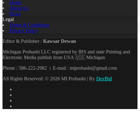
Home
About Us
News
Legal
Terms & Conditions
Privacy Policy
Editor & Publisher :
Kawsar Dewan
Michigan Probashi LLC registered by IRS and state Printing and
Electronic Media publish from USA 🇺🇸 Michigan
Phone : 586-222-2982 । E-mail : miprobashi@gmail.com
All Rights Reserved: © 2026 MI Probashi | By
DevBid
Facebook
X
LinkedIn
YouTube
Back
to
top
button