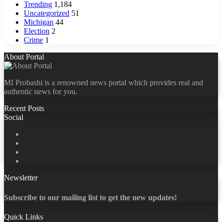
Trending
1,184
Uncategorized
51
Michigan
44
Election
2
Crime
1
About Portal
MI Probashi is a renowned news portal which provides real and
authentic news for you.
Recent Posts
Social
Facebook
X
LinkedIn
YouTube
Newsletter
Subscribe to our mailing list to get the new updates!
Quick Links