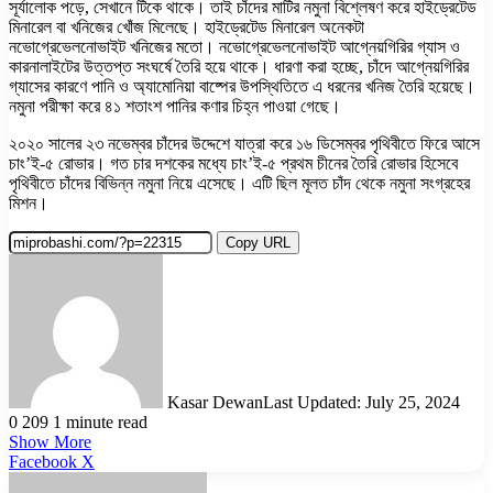
সূর্যালোক পড়ে, সেখানে টিকে থাকে। তাই চাঁদের মাটির নমুনা বিশ্লেষণ করে হাইড্রেটেড
মিনারেল বা খনিজের খোঁজ মিলেছে। হাইড্রেটেড মিনারেল অনেকটা
নভোগ্রেভেলনোভাইট খনিজের মতো। নভোগ্রেভেলনোভাইট আগ্নেয়গিরির গ্যাস ও
কারনালাইটের উত্তপ্ত সংঘর্ষে তৈরি হয়ে থাকে। ধারণা করা হচ্ছে, চাঁদে আগ্নেয়গিরির
গ্যাসের কারণে পানি ও অ্যামোনিয়া বাষ্পের উপস্থিতিতে এ ধরনের খনিজ তৈরি হয়েছে।
নমুনা পরীক্ষা করে ৪১ শতাংশ পানির কণার চিহ্ন পাওয়া গেছে।
২০২০ সালের ২৩ নভেম্বর চাঁদের উদ্দেশে যাত্রা করে ১৬ ডিসেম্বর পৃথিবীতে ফিরে আসে
চাং’ই-৫ রোভার। গত চার দশকের মধ্যে চাং’ই-৫ প্রথম চীনের তৈরি রোভার হিসেবে
পৃথিবীতে চাঁদের বিভিন্ন নমুনা নিয়ে এসেছে। এটি ছিল মূলত চাঁদ থেকে নমুনা সংগ্রহের
মিশন।
Copy URL
Kasar Dewan
Last Updated: July 25, 2024
0
209
1 minute read
Show More
LinkedIn
Pinterest
Reddit
WhatsApp
Telegram
Viber
Share
Facebook
X
via