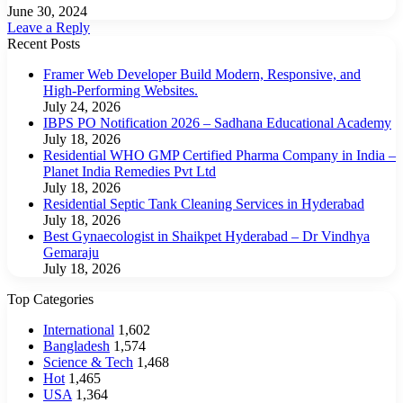
June 30, 2024
Leave a Reply
Recent Posts
Framer Web Developer Build Modern, Responsive, and
High-Performing Websites.
July 24, 2026
IBPS PO Notification 2026 – Sadhana Educational Academy
July 18, 2026
Residential WHO GMP Certified Pharma Company in India –
Planet India Remedies Pvt Ltd
July 18, 2026
Residential Septic Tank Cleaning Services in Hyderabad
July 18, 2026
Best Gynaecologist in Shaikpet Hyderabad – Dr Vindhya
Gemaraju
July 18, 2026
Top Categories
International
1,602
Bangladesh
1,574
Science & Tech
1,468
Hot
1,465
USA
1,364