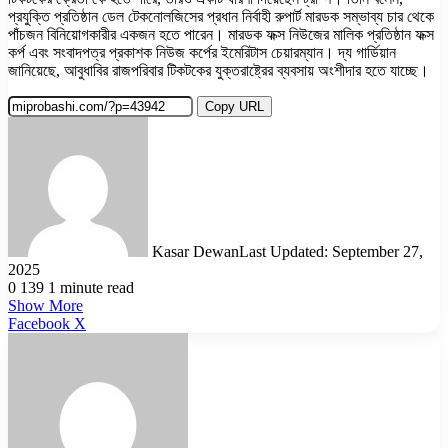
প্রযুক্তি প্রতিষ্ঠান ডেল টেকনোলজিসের প্রধান নির্বাহী রুপার্ট মারডক সম্ভাব্য চার থেকে
পাঁচজন বিনিয়োগকারীর একজন হতে পারেন। মারডক ফক্স নিউজের মালিক প্রতিষ্ঠান ফক্স
কর্প এবং সংবাদপত্র প্রকাশক নিউজ কর্পের ইমেরিটাস চেয়ারম্যান। দ্য গার্ডিয়ান
জানিয়েছে, আবুধাবির রাজপরিবার টিকটকের যুক্তরাষ্ট্রের ব্যবসায় অংশীদার হতে যাচ্ছে।
Copy URL
Kasar Dewan
Last Updated: September 27,
2025
0
139
1 minute read
Show More
LinkedIn
Pinterest
Reddit
WhatsApp
Telegram
Viber
Share
Facebook
X
via
Email