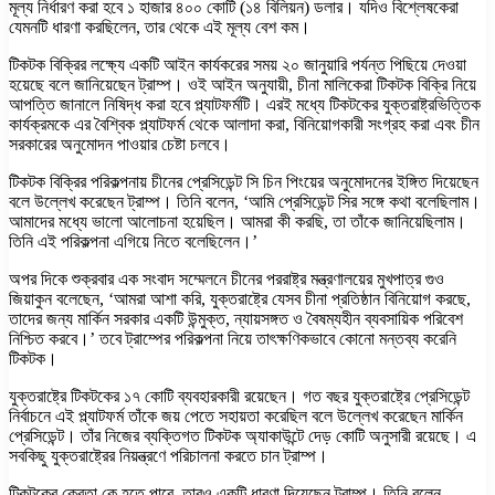
মূল্য নির্ধারণ করা হবে ১ হাজার ৪০০ কোটি (১৪ বিলিয়ন) ডলার। যদিও বিশ্লেষকেরা
যেমনটি ধারণা করছিলেন, তার থেকে এই মূল্য বেশ কম।
টিকটক বিক্রির লক্ষ্যে একটি আইন কার্যকরের সময় ২০ জানুয়ারি পর্যন্ত পিছিয়ে দেওয়া
হয়েছে বলে জানিয়েছেন ট্রাম্প। ওই আইন অনুযায়ী, চীনা মালিকেরা টিকটক বিক্রি নিয়ে
আপত্তি জানালে নিষিদ্ধ করা হবে প্ল্যাটফর্মটি। এরই মধ্যে টিকটকের যুক্তরাষ্ট্রভিত্তিক
কার্যক্রমকে এর বৈশ্বিক প্ল্যাটফর্ম থেকে আলাদা করা, বিনিয়োগকারী সংগ্রহ করা এবং চীন
সরকারের অনুমোদন পাওয়ার চেষ্টা চলবে।
টিকটক বিক্রির পরিকল্পনায় চীনের প্রেসিডেন্ট সি চিন পিংয়ের অনুমোদনের ইঙ্গিত দিয়েছেন
বলে উল্লেখ করেছেন ট্রাম্প। তিনি বলেন, ‘আমি প্রেসিডেন্ট সির সঙ্গে কথা বলেছিলাম।
আমাদের মধ্যে ভালো আলোচনা হয়েছিল। আমরা কী করছি, তা তাঁকে জানিয়েছিলাম।
তিনি এই পরিকল্পনা এগিয়ে নিতে বলেছিলেন।’
অপর দিকে শুক্রবার এক সংবাদ সম্মেলনে চীনের পররাষ্ট্র মন্ত্রণালয়ের মুখপাত্র গুও
জিয়াকুন বলেছেন, ‘আমরা আশা করি, যুক্তরাষ্ট্রে যেসব চীনা প্রতিষ্ঠান বিনিয়োগ করছে,
তাদের জন্য মার্কিন সরকার একটি উন্মুক্ত, ন্যায়সঙ্গত ও বৈষম্যহীন ব্যবসায়িক পরিবেশ
নিশ্চিত করবে।’ তবে ট্রাম্পের পরিকল্পনা নিয়ে তাৎক্ষণিকভাবে কোনো মন্তব্য করেনি
টিকটক।
যুক্তরাষ্ট্রে টিকটকের ১৭ কোটি ব্যবহারকারী রয়েছেন। গত বছর যুক্তরাষ্ট্রে প্রেসিডেন্ট
নির্বাচনে এই প্ল্যাটফর্ম তাঁকে জয় পেতে সহায়তা করেছিল বলে উল্লেখ করেছেন মার্কিন
প্রেসিডেন্ট। তাঁর নিজের ব্যক্তিগত টিকটক অ্যাকাউন্টে দেড় কোটি অনুসারী রয়েছে। এ
সবকিছু যুক্তরাষ্ট্রের নিয়ন্ত্রণে পরিচালনা করতে চান ট্রাম্প।
টিকটকের ক্রেতা কে হতে পারে, তারও একটি ধারণা দিয়েছেন ট্রাম্প। তিনি বলেন,