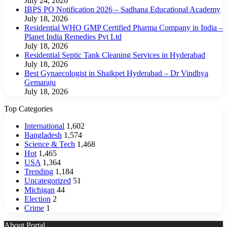
July 24, 2026
IBPS PO Notification 2026 – Sadhana Educational Academy
July 18, 2026
Residential WHO GMP Certified Pharma Company in India –
Planet India Remedies Pvt Ltd
July 18, 2026
Residential Septic Tank Cleaning Services in Hyderabad
July 18, 2026
Best Gynaecologist in Shaikpet Hyderabad – Dr Vindhya
Gemaraju
July 18, 2026
Top Categories
International
1,602
Bangladesh
1,574
Science & Tech
1,468
Hot
1,465
USA
1,364
Trending
1,184
Uncategorized
51
Michigan
44
Election
2
Crime
1
About Portal