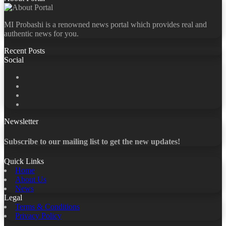
MI Probashi is a renowned news portal which provides real and
authentic news for you.
Recent Posts
Social
Facebook
X
LinkedIn
YouTube
Newsletter
Subscribe to our mailing list to get the new updates!
Quick Links
Home
About Us
News
Legal
Terms & Conditions
Privacy Policy