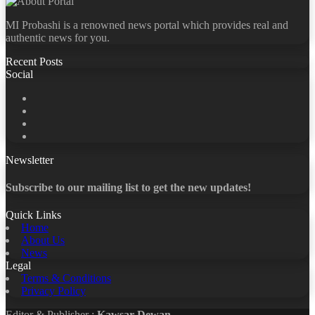
MI Probashi is a renowned news portal which provides real and
authentic news for you.
Recent Posts
Social
Facebook
X
LinkedIn
YouTube
Newsletter
Subscribe to our mailing list to get the new updates!
Quick Links
Home
About Us
News
Legal
Terms & Conditions
Privacy Policy
Editor & Publisher :
Kawsar Dewan