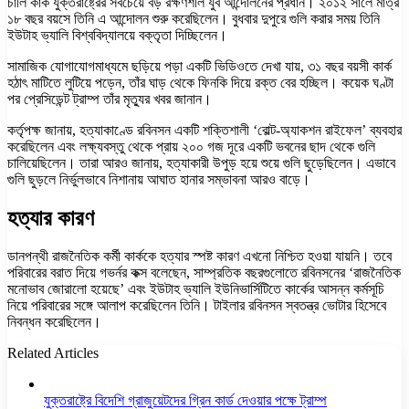
চার্লি কার্ক যুক্তরাষ্ট্রের সবচেয়ে বড় রক্ষণশীল যুব আন্দোলনের প্রধান। ২০১২ সালে মাত্র
১৮ বছর বয়সে তিনি এ আন্দোলন শুরু করেছিলেন। বুধবার দুপুরে গুলি করার সময় তিনি
ইউটাহ ভ্যালি বিশ্ববিদ্যালয়ে বক্তৃতা দিচ্ছিলেন।
সামাজিক যোগাযোগমাধ্যমে ছড়িয়ে পড়া একটি ভিডিওতে দেখা যায়, ৩১ বছর বয়সী কার্ক
হঠাৎ মাটিতে লুটিয়ে পড়েন, তাঁর ঘাড় থেকে ফিনকি দিয়ে রক্ত বের হচ্ছিল। কয়েক ঘণ্টা
পর প্রেসিডেন্ট ট্রাম্প তাঁর মৃত্যুর খবর জানান।
কর্তৃপক্ষ জানায়, হত্যাকাণ্ডে রবিনসন একটি শক্তিশালী ‘বোল্ট-অ্যাকশন রাইফেল’ ব্যবহার
করেছিলেন এবং লক্ষ্যবস্তু থেকে প্রায় ২০০ গজ দূরে একটি ভবনের ছাদ থেকে গুলি
চালিয়েছিলেন। তারা আরও জানায়, হত্যাকারী উপুড় হয়ে শুয়ে গুলি ছুড়েছিলেন। এভাবে
গুলি ছুড়লে নির্ভুলভাবে নিশানায় আঘাত হানার সম্ভাবনা আরও বাড়ে।
হত্যার কারণ
ডানপন্থী রাজনৈতিক কর্মী কার্ককে হত্যার স্পষ্ট কারণ এখনো নিশ্চিত হওয়া যায়নি। তবে
পরিবারের বরাত দিয়ে গভর্নর কক্স বলেছেন, সাম্প্রতিক বছরগুলোতে রবিনসনের ‘রাজনৈতিক
মনোভাব জোরালো হয়েছে’ এবং ইউটাহ ভ্যালি ইউনিভার্সিটিতে কার্কের আসন্ন কর্মসূচি
নিয়ে পরিবারের সঙ্গে আলাপ করেছিলেন তিনি। টাইলার রবিনসন স্বতন্ত্র ভোটার হিসেবে
নিবন্ধন করেছিলেন।
Related Articles
যুক্তরাষ্ট্রে বিদেশি গ্রাজুয়েটদের গ্রিন কার্ড দেওয়ার পক্ষে ট্রাম্প