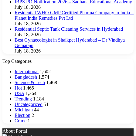
IBPS PO Notification 2026 – Sadhana Educational Academy
July 18, 2026
Residential WHO GMP Certified Pharma Company in India –
Planet India Remedies Pvt Ltd
July 18, 2026
Residential Septic Tank Cleaning Services in Hyderabad
July 18, 2026
Best Gynaecologist in Shaikpet Hyderabad – Dr Vindhya
Gemaraju
July 18, 2026
Top Categories
International
1,602
Bangladesh
1,574
Science & Tech
1,468
Hot
1,465
USA
1,364
Trending
1,184
Uncategorized
51
Michigan
44
Election
2
Crime
1
About Portal