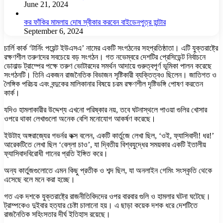
June 21, 2024
কর ফাঁকির মামলায় দোষ স্বীকার করবেন বাইডেনপুত্র হান্টার
September 6, 2024
চার্লি কার্ক ‘টার্নিং পয়েন্ট ইউএসএ’ নামের একটি সংগঠনের সহপ্রতিষ্ঠাতা। এটি যুক্তরাষ্ট্রে
রক্ষণশীল তরুণদের সবচেয়ে বড় সংগঠন। গত নভেম্বরে দেশটির প্রেসিডেন্ট নির্বাচনে
ডোনাল্ড ট্রাম্পের পক্ষে তরুণ ভোটারদের সমর্থন আদায়ে গুরুত্বপূর্ণ ভূমিকা পালন করেছে
সংগঠনটি। তিনি একজন রাজনৈতিক বিভাজন সৃষ্টিকারী ব্যক্তিত্বও ছিলেন। জাতিগত ও
লৈঙ্গিক পরিচয় এবং বন্দুকের মালিকানার বিষয়ে চরম রক্ষণশীল দৃষ্টিভঙ্গি পোষণ করতেন
কার্ক।
যদিও হামলাকারীর উদ্দেশ্য এখনো পরিষ্কার নয়, তবে ঘটনাস্থলে পাওয়া গুলির খোসার
ওপরে থাকা লেখাগুলো অনেক বেশি মনোযোগ আকর্ষণ করেছে।
ইউটাহ অঙ্গরাজ্যের গভর্নর কক্স বলেন, একটি কার্তুজে লেখা ছিল, ‘ওই, ফ্যাসিবাদী! ধর!’
আরেকটিতে লেখা ছিল ‘বেল্লা চাও’, যা দ্বিতীয় বিশ্বযুদ্ধের সময়কার একটি ইতালীয়
ফ্যাসিবাদবিরোধী গানের প্রতি ইঙ্গিত করে।
অন্য কার্তুজগুলোতে এমন কিছু প্রতীক ও শব্দ ছিল, যা অনলাইন গেমিং সংস্কৃতি থেকে
এসেছে বলে মনে করা হচ্ছে।
গত এক দশকে যুক্তরাষ্ট্রে রাজনীতিবিদদের ওপর বারবার গুলি ও হামলার ঘটনা ঘটেছে।
ট্রাম্পকেও দুইবার হত্যার চেষ্টা চালানো হয়। এ ছাড়া কয়েক দশক ধরে দেশটিতে
রাজনৈতিক সহিংসতার দীর্ঘ ইতিহাস রয়েছে।