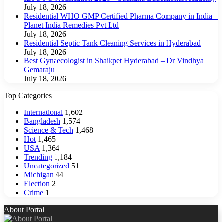
July 18, 2026
Residential WHO GMP Certified Pharma Company in India –
Planet India Remedies Pvt Ltd
July 18, 2026
Residential Septic Tank Cleaning Services in Hyderabad
July 18, 2026
Best Gynaecologist in Shaikpet Hyderabad – Dr Vindhya
Gemaraju
July 18, 2026
Top Categories
International
1,602
Bangladesh
1,574
Science & Tech
1,468
Hot
1,465
USA
1,364
Trending
1,184
Uncategorized
51
Michigan
44
Election
2
Crime
1
About Portal