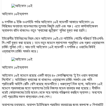
আইফোন ১৬ইঅ্যাপল
৬ দশমিক ৬ ইঞ্চি ওএলইডি পর্দার আইফোন ১৬ই মডেলটি আকারে আইফোন ১৬
সিরিজের অন্যান্য মডেলগুলোর তুলনায় কিছুটা ছোট এবং সরু। এতে কাস্টমাইজেবল
অ্যাকশন বাটন থাকলেও নতুন ‘ক্যামেরা কন্ট্রোল’ সুবিধা যুক্ত করা হয়নি।
ইউরোপীয় ইউনিয়নের নিয়ম মেনে আইফোন ১৬ই-তে লাইটনিং পোর্টের পরিবর্তে ইউএসবি-
সি পোর্ট যুক্ত করা হয়েছে। তবে নতুন মডেলে ম্যাগসেফ প্রযুক্তি এবং দ্রুত ওয়্যারলেস
চার্জিং সুবিধা নেই। আর তাই আইফোন ১৬ই মডেলটি ৭ দশমিক ৫ ওয়াটের কিউই
ওয়্যারলেস চার্জিং সমর্থন করে।
আইফোন ১৬ইঅ্যাপল
আইফোন ১৬ই মডেলে রয়েছে একটি মাত্র ৪৮ মেগাপিক্সেলের ‘টু ইন ওয়ান ক্যামেরা
সিস্টেম’। অতিরিক্ত ক্যামেরা না থাকলেও ওয়্যারলেস চার্জিং সমর্থন এবং পানি
প্রতিরোধী আইপি রেটিং বেশি রয়েছে মডেলটিতে। গুরুত্বপূর্ণ দিক হলো, আইফোন ১৬ই
মডেলে প্রথমবারের মতো অ্যাপলের তৈরি নিজস্ব মডেম ব্যবহার করা হয়েছে। দীর্ঘদিন
ধরেই কোয়ালকমের তৈরি মডেম থেকে সরে আসার পরিকল্পনা করছিল অ্যাপল। অবশেষে
সেই প্রচেষ্টার সফল বাস্তবায়ন দেখা গেল।
অ্যাপলের তথ্যমতে, অ্যাপল ইন্টেলিজেন্স প্রযুক্তি ব্যবহারের জন্য কমপক্ষে ৮ গিগাবাইট