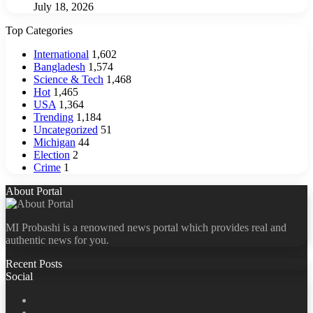
July 18, 2026
Top Categories
International
1,602
Bangladesh
1,574
Science & Tech
1,468
Hot
1,465
USA
1,364
Trending
1,184
Uncategorized
51
Michigan
44
Election
2
Crime
1
About Portal
MI Probashi is a renowned news portal which provides real and
authentic news for you.
Recent Posts
Social
Facebook
X