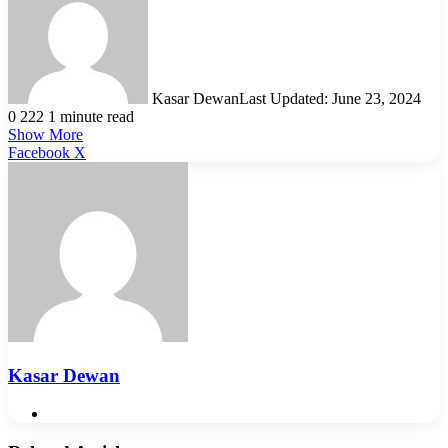
Kasar Dewan
Last Updated: June 23, 2024
0
222
1 minute read
Show More
LinkedIn
Pinterest
Reddit
WhatsApp
Telegram
Viber
Share
Facebook
X
via
Email
Kasar Dewan
Website