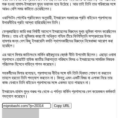
শুরু হওয়া হামাস-ইসরায়েল যুদ্ধ ভয়ানক হয়ে উঠেছে। আর তাই তিনি তার পরিবারের সঙ্গে
আরও বেশি সময় কাটাতে চেয়েছিলেন।
ওয়াশিংটন পোস্টের প্রতিবেদন অনুযায়ী, ইসরায়েল সরকারের প্রতি বাইডেন প্রশাসনের
উদারনীতির প্রতি আস্থা হারিয়েছিলেন তিনি।
ফেব্রুয়ারিতে জারি করা নির্বাহী আদেশে ইসরায়েলের বিরুদ্ধে মুখ্য ভূমিকা পালন করেছিলেন
মিলার। তার ওই ভূমিকার কারণেই অধিকৃত পশ্চিম তীরে ফিলিস্তিনি সম্প্রদায়ের উপর
হামলার জন্য বেশ কিছু ইসরায়েলি বসতি স্থাপনকারীদের বিরুদ্ধে নিষেধাজ্ঞা আরোপ করা
হয়েছিল।
এর আগে মিলার জাতিসংঘে মার্কিন রাষ্ট্রদূতের জ্যেষ্ঠ নীতি উপদেষ্টা ছিলেন। এছাড়া ওবামা
প্রশাসনে হোয়াইট হাউজ জাতীয় নিরাপত্তা পরিষদে মিসর ও ইসরায়েলের সামরিক বিষয়ক
পরিচালক হিসেবে দায়িত্ব পালন করেছেন।
সহকর্মীদের মিলার বলেছেন, প্রশাসনের নীতির সঙ্গে যদি তিনি দ্বিমত পোষণ না করতেন
তাহলে হয়তো তিনি পদত্যাগ করতেন না। কিন্তু এমন একটি বিষয় বা এলাকা নিয়ে তার
কাজ যেখানে তিনি বাইডেন প্রশাসনের সঙ্গে একমত হতে পারছেন না।
ইসরায়েল-হামাস যুদ্ধ শুরুর পর থেকে এ পর্যন্ত মার্কিন প্রশাসনের বেশ কয়েকজন কর্মকর্তা
পদত্যাগ করেছেন।
Copy URL