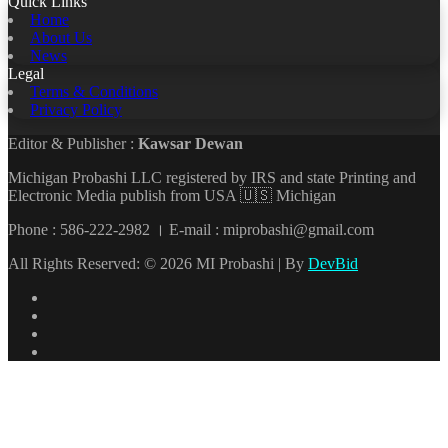
Quick Links
Home
About Us
News
Legal
Terms & Conditions
Privacy Policy
Editor & Publisher :
Kawsar Dewan
Michigan Probashi LLC registered by IRS and state Printing and
Electronic Media publish from USA 🇺🇸 Michigan
Phone : 586-222-2982 । E-mail : miprobashi@gmail.com
All Rights Reserved: © 2026 MI Probashi | By
DevBid
Facebook
X
LinkedIn
YouTube
Back
to
top
button