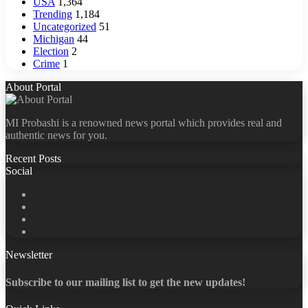
USA
1,364
Trending
1,184
Uncategorized
51
Michigan
44
Election
2
Crime
1
About Portal
MI Probashi is a renowned news portal which provides real and
authentic news for you.
Recent Posts
Social
Facebook
X
LinkedIn
YouTube
Newsletter
Subscribe to our mailing list to get the new updates!