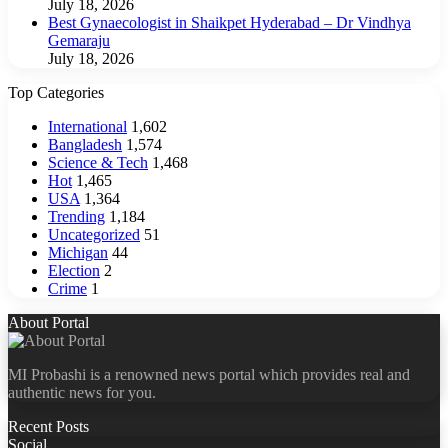
July 18, 2026
Best Gynaecologist in Shaikpet Hyderabad – Dr Vindhya
Gemaraju
July 18, 2026
Top Categories
International
1,602
Bangladesh
1,574
Science & Tech
1,468
Hot
1,465
USA
1,364
Trending
1,184
Uncategorized
51
Michigan
44
Election
2
Crime
1
About Portal
MI Probashi is a renowned news portal which provides real and
authentic news for you.
Recent Posts
Social