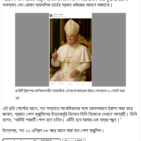
অবস্থান যেন রোমান ক্যাথলিক চার্চের প্রধান ধর্মগুরুর আদলে সাজানো।
ছবিটি ট্রাম্পের মালিকানাধীন সামাজিক যোগাযোগমাধ্যম ট্রুথ সোশ্যাল-এ পোস্ট করা
হয়
এই ছবি পোস্টের আগে, গত সপ্তাহে সাংবাদিকদের সঙ্গে আলাপকালে ট্রাম্প মজা করে
জানান, প্রয়াত পোপ ফ্রান্সিসের উত্তরসূরি হিসেবে তিনি নিজেকে দেখতে আগ্রহী। তিনি
বলেন, ‘আমিই পরবর্তী পোপ হতে চাইব। এটিই হবে আমার এক নম্বর পছন্দ।’
উল্লেখ্য, গত ২১ এপ্রিল ৮৮ বছর বয়সে মারা যান পোপ ফ্রান্সিস।