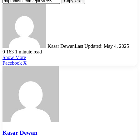
Copy URL
Kasar Dewan
Last Updated: May 4, 2025
0
163
1 minute read
Show More
LinkedIn
Pinterest
Reddit
WhatsApp
Telegram
Viber
Share
Facebook
X
via
Email
Kasar Dewan