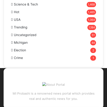
Science & Tech
1,468
Hot
1,465
USA
1,364
Trending
1,184
Uncategorized
51
Michigan
44
Election
2
Crime
1
About Portal
MI Probashi is a renowned news portal which provides
real and authentic news for you.