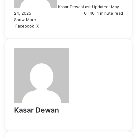
Kasar Dewan
Last Updated: May
24, 2025
0
140
1 minute read
Show More
LinkedIn
Pinterest
Reddit
WhatsApp
Telegram
Viber
Share
Facebook
X
via
Email
Kasar Dewan
Website