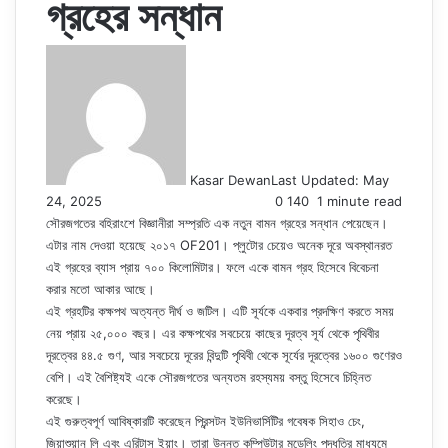
গ্রহের সন্ধান
Kasar Dewan
Last Updated: May
24, 2025
0
140
1 minute read
সৌরজগতের বহিরাংশে বিজ্ঞানীরা সম্প্রতি এক নতুন বামন গ্রহের সন্ধান পেয়েছেন।
এটার নাম দেওয়া হয়েছে ২০১৭ OF201। প্লুটোর চেয়েও অনেক দূরে অবস্থানরত
এই গ্রহের ব্যাস প্রায় ৭০০ কিলোমিটার। ফলে একে বামন গ্রহ হিসেবে বিবেচনা
করার মতো আকার আছে।
এই গ্রহটির কক্ষপথ অত্যন্ত দীর্ঘ ও জটিল। এটি সূর্যকে একবার প্রদক্ষিণ করতে সময়
নেয় প্রায় ২৫,০০০ বছর। এর কক্ষপথের সবচেয়ে কাছের দূরত্ব সূর্য থেকে পৃথিবীর
দূরত্বের ৪৪.৫ গুণ, আর সবচেয়ে দূরের বিন্দুটি পৃথিবী থেকে সূর্যের দূরত্বের ১৬০০ গুণেরও
বেশি। এই বৈশিষ্ট্যই একে সৌরজগতের অন্যতম রহস্যময় বস্তু হিসেবে চিহ্নিত
করেছে।
এই গুরুত্বপূর্ণ আবিষ্কারটি করেছেন প্রিন্সটন ইউনিভার্সিটির গবেষক সিহাও চেং,
জিয়াশুয়ান লি এবং এরিটাস ইয়াং। তারা উন্নত কম্পিউটার মডেলিং পদ্ধতির মাধ্যমে