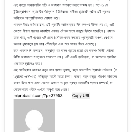
এই বস্তুর অস্বাভাবিক গতি ও অবস্থান শনাক্ত করতে সক্ষম হন। গত ২১ মে
ইন্টারন্যাশনাল অ্যাস্ট্রোনমিক্যাল ইউনিয়নের মাইনর প্ল্যানেট সেন্টার এই গ্রহের
অস্তিত্ব আনুষ্ঠানিকভাবে ঘোষণা করে।
গবেষক ইয়াং জানিয়েছেন, এই গ্রহটির অতিমাত্রায় দীর্ঘ কক্ষপথ ইঙ্গিত দেয় যে, এটি
কোনো বিশাল গ্রহের আকর্ষণে একবার সৌরজগতের বহুদূরে ছিটকে পড়েছিল। এমনও
হতে পারে, এটি প্রথমে ওর্ট মেঘে (সৌরজগতের সবচেয়ে প্রান্তবর্তী অঞ্চল, যেখানে
অনেক ধূমকেতুর জন্ম হয়) পৌঁছেছিল এবং পরে আবার ফিরে এসেছে।
তবে গবেষক লি বলেছেন, অন্যান্য বহু বামন গ্রহের মতো এর কক্ষপথ নির্দিষ্ট কোনো
নির্দিষ্ট অবস্থানে গুচ্ছাকারে সাজানো নয়। এটি একটি ব্যতিক্রম, যা আমাদের প্রচলিত
ধারণাকে চ্যালেঞ্জ করে।
এই আবিষ্কার আবারও নতুন করে প্রশ্ন তুলছে, বহুল আলোচিত ‘প্ল্যানেট নাইনের’ (বা
‘প্ল্যানেট এক্স’-এর) অস্তিত্ব আদৌ আছে কিনা। কারণ, নতুন বস্তুর গতিপথ আমাদের
ধারণা দিতে পারে এমন কোনো অজানা ও বৃহৎ গ্রহের মহাকর্ষীয় প্রভাব সম্পর্কে, যা
সৌরজগতের গহীনে এখনো অদৃশ্য রয়ে গেছে।
Copy URL