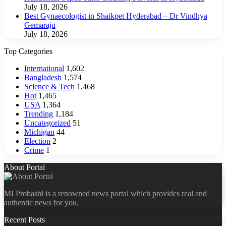
July 18, 2026
Best Gynaecologist in Shaikpet Hyderabad – Dr Vindhya
Gemaraju
July 18, 2026
Top Categories
International
1,602
Bangladesh
1,574
Science & Tech
1,468
Hot
1,465
USA
1,364
Trending
1,184
Uncategorized
51
Michigan
44
Election
2
Crime
1
About Portal
MI Probashi is a renowned news portal which provides real and
authentic news for you.
Recent Posts