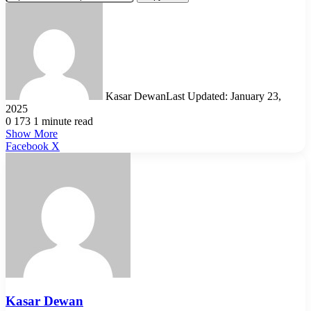
Kasar Dewan
Last Updated: January 23,
2025
0
173
1 minute read
Show More
LinkedIn
Pinterest
Reddit
WhatsApp
Telegram
Viber
Share
Facebook
X
via
Email
Kasar Dewan