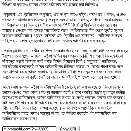
নিশ্চিত না করলেও তাদের ফেরত পাঠানোয় সায় রয়েছে নয়া দিল্লিরও।
‘ব্লুমবার্গ’-এর প্রতিবেদন অনুসারে, এই সংখ্যা আরও বৃদ্ধি পেতে পারে। কারণ, এখনও
পর্যন্ত ১৮ হাজার জন চিহ্নিত। প্রকৃত সংখ্যা আরও বেশি হতে পারে। সংবাদমাধ্যম ‘দ্য
গার্ডিয়ান’-এর প্রতিবেদনে সমীক্ষক সংস্থা ‘পিউ রিসার্চ সেন্টার’-এর তথ্য তুলে ধরা
হয়েছে। সেখানে বলা হয়েছে আমেরিকায় অবৈধ অভিবাসনের দিক থেকে তৃতীয় স্থানে
রয়েছেন ভারতীয়েরা। প্রথম মেক্সিকো এবং দ্বিতীয় এল সালভাদর। সমীক্ষক সংস্থার
দাবি, প্রায় ৭ লাখ ২৫ হাজার ভারতীয় বিনা নথিতে আমেরিকায় বাস করছেন।
প্রেসিডেন্ট হিসাবে দ্বিতীয় বার শপথ নেওয়ার পরেই বেশ কিছু নির্দেশিকাই স্বাক্ষর করেছেন
ট্রাম্প। তার মধ্যে অন্যতম অবৈধ অভিবাসন সংক্রান্ত নির্দেশ। আমেরিকা-মেক্সিকো
সীমান্তে জরুরি অবস্থা জারি করার নির্দেশ দিয়েছেন তিনি। ‘ব্লুমবার্গ’ জানিয়েছে,
আমেরিকায় বসবাসকারী অবৈধ অভিবাসীদের চিহ্নিত করতে সে দেশের প্রশাসনের সঙ্গে
সহযোগিতা করছে ভারত সরকারও। আমেরিকায় ট্রাম্পের নতুন প্রশাসনের সঙ্গে কাজ
করতে ভারত যে আগ্রহী, সেটি বোঝানোর জন্যই এই পদক্ষেপ বলে মনে করা হচ্ছে।
আমেরিকায় কতজন অবৈধ ভারতীয় অভিবাসীকে চিহ্নিত করা হয়েছে সে বিষয়ে দিল্লির
তরফে এখনও স্পষ্ট কোনও সংখ্যা জানানো হয়নি। তবে পররাষ্ট্র মন্ত্রীর মুখপাত্র রণধীর
জয়সওয়াল জানিয়েছেন, অবৈধ অভিবাসন রুখতে দু’দেশই পদক্ষেপ করতে শুরু করেছে।
এই সহযোগিতার কারণেই আমেরিকা থেকে সর্বশেষ যে ভারতীয়দের দেশে ফেরানো হয়েছে,
তাঁদের চার্টার্ড বিমানে দিয়ে যাওয়া হয়েছে। ভারত থেকে আমেরিকায় যাওয়া বৈধ
অভিবাসীদের যাতে কোনও সমস্যা না হয়, তা নিশ্চিত করতেই এই সহযোগিতা বলে
জানিয়েছেন জয়সওয়াল।
Copy URL