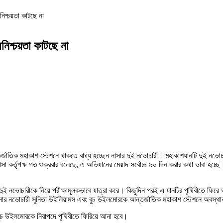
িশ্চয়তা কাটছে না
নিশ্চয়তা কাটছে না
্তর্জাতিক মহাকাশ স্টেশনে থাকতে বাধ্য হচ্ছেন নাসার দুই নভোচারী। মহাকাশযানটি দুই নভোচা
্থা নাসা কর্তৃপক্ষ গত শুক্রবার বলেছে, এ অভিযানের মেয়াদ সর্বোচ্চ ৯০ দিন করার কথা ভাব
টি দুই নভোচারীকে নিয়ে পরীক্ষামূলকভাবে যাত্রা করে। কিছুদিন পরই এ যানটির পৃথিবীতে ফিরে 
নাসার নভোচারী সুনিতা উইলিয়ামস এবং বুচ উইলমোরকে আন্তর্জাতিক মহাকাশ স্টেশনে অবস্থ
ং বুচ উইলমোরকে নিরাপদে পৃথিবীতে ফিরিয়ে আনা হবে।