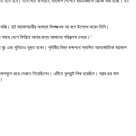
িশ্চিত হতে হবে। তবে স্টিচ বলেছেন, মহাকাশ স্টেশনে ব্যাটারিগুলো রিচার্জ করা হচ্ছে। ৯০
তা নাপ্পি। দুই মহাকাশচারীর অবস্থা বিপজ্জনক নয় বলে উল্লেখ করেন তিনি।
িক সময়ে দেশে ফিরিয়ে আনার জন্য আমাদের পরিকল্পনা চলছে।’
বুচ এবং সুনিতাও যুক্ত হবেন। পৃথিবীর নিম্ন কক্ষপথে স্থাপিত আন্তর্জাতিক মহাকাশ
যাপসুলে করে সেখানে গিয়েছিলেন। এটিতে কুল্যান্ট লিক হয়েছিল। প্রায় ছয় মাস
ন।