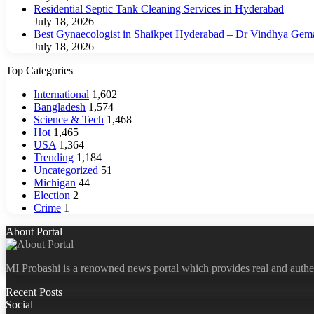
Residential Septic Tank Cleaning Services in Hyderabad
July 18, 2026
Best Gynaecologist in Shaikpet Hyderabad – Dr Vindhya Gem
July 18, 2026
Top Categories
International
1,602
Bangladesh
1,574
Science & Tech
1,468
Hot
1,465
USA
1,364
Trending
1,184
Uncategorized
51
Michigan
44
Election
2
Crime
1
About Portal
MI Probashi is a renowned news portal which provides real and authe
Recent Posts
Social